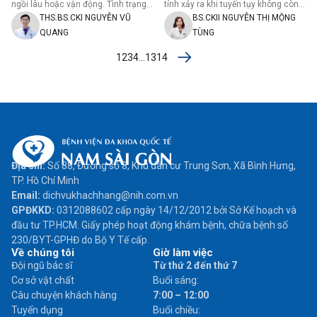
ngồi lâu hoặc vận động. Tình trạng
tính xảy ra khi tuyến tụy không còn
này…
khả năng…
THS.BS.CKI NGUYỄN VŨ
BS.CKII NGUYỄN THỊ MỘNG
QUANG
TÙNG
1
2
3
4
…
13
14
Địa chỉ:
Số 88, Đường số 8, Khu dân cư Trung Sơn, Xã Bình Hưng,
TP. Hồ Chí Minh
Email:
dichvukhachhang@nih.com.vn
GPĐKKD:
0312088602 cấp ngày 14/12/2012 bởi Sở Kế hoạch và
đầu tư TP.HCM. Giấy phép hoạt động khám bệnh, chữa bệnh số
230/BYT-GPHĐ do Bộ Y Tế cấp.
Về chúng tôi
Giờ làm việc
Đội ngũ bác sĩ
Từ thứ 2 đến thứ 7
Cơ sở vật chất
Buổi sáng:
Câu chuyện khách hàng
7:00 – 12:00
Tuyển dụng
Buổi chiều: