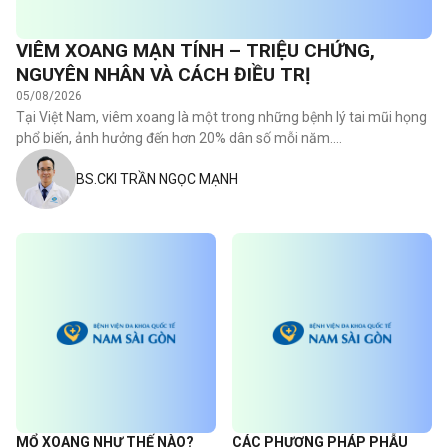
VIÊM XOANG MẠN TÍNH – TRIỆU CHỨNG,
NGUYÊN NHÂN VÀ CÁCH ĐIỀU TRỊ
05/08/2026
Tại Việt Nam, viêm xoang là một trong những bệnh lý tai mũi họng
phổ biến, ảnh hưởng đến hơn 20% dân số mỗi năm.…
BS.CKI TRẦN NGỌC MẠNH
MỔ XOANG NHƯ THẾ NÀO?
CÁC PHƯƠNG PHÁP PHẪU