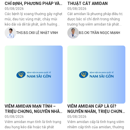
CHỈ ĐỊNH, PHƯƠNG PHÁP VÀ
THUẬT CẮT AMIDAN
NHỮNG ĐIỀU CẦN BIẾT
05/08/2026
05/08/2026
Các bệnh lý xoang thường gây nghẹt
Cắt amidan là phương pháp điều trị
mũi, đau tức vùng mặt, chảy mũi
được bác sĩ chỉ định trong những
kéo dài và dễ tái phát, ảnh hưởng
trường hợp viêm amidan tái phát
đến sinh hoạt.…
nhiều lần trong năm, amidan…
THS.BS.CKII LÊ NHẬT VINH
BS.CKI TRẦN NGỌC MẠNH
VIÊM AMIDAN MẠN TÍNH –
VIÊM AMIDAN CẤP LÀ GÌ?
TRIỆU CHỨNG, NGUYÊN NHÂN
NGUYÊN NHÂN, TRIỆU CHỨNG
VÀ CÁCH ĐIỀU TRỊ
VÀ CÁCH ĐIỀU TRỊ
05/08/2026
05/08/2026
Viêm amidan mạn tính là tình trạng
Viêm amidan cấp là tình trạng viêm
đau họng kéo dài hoặc tái phát
nhiễm cấp tính của amidan, thường