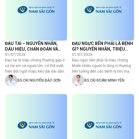
ĐAU TAI – NGUYÊN NHÂN,
ĐAU NGỰC BÊN PHẢI LÀ BỆNH
DẤU HIỆU, CHẨN ĐOÁN VÀ
GÌ? NGUYÊN NHÂN, TRIỆU
CÁCH ĐIỀU TRỊ
CHỨNG VÀ CÁCH XỬ TRÍ
01/07/2026
01/07/2026
Đau tai là triệu chứng thường gặp ở
Đau ngực bên phải là triệu chứng
cả trẻ em và người lớn, có thể xuất
khiến nhiều người lo lắng vì thường
hiện đột ngột hoặc kéo dài dai dẳng.
liên tưởng đến các bệnh lý tim mạch
…
nguy hiểm. Tuy…
BS.CKI NGUYỄN BẢO SƠN
BS.CKI ĐOÀN MINH YÊN