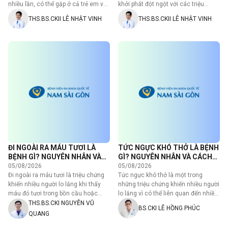
nhiều lần, có thể gặp ở cả trẻ em và
khởi phát đột ngột với các triệu
người…
chứng như đau họng, sốt,…
THS.BS.CKII LÊ NHẬT VINH
THS.BS.CKII LÊ NHẬT VINH
ĐI NGOÀI RA MÁU TƯƠI LÀ
TỨC NGỰC KHÓ THỞ LÀ BỆNH
BỆNH GÌ? NGUYÊN NHÂN VÀ
GÌ? NGUYÊN NHÂN VÀ CÁCH
CÁCH XỬ TRÍ
ĐIỀU TRỊ
05/08/2026
05/08/2026
Đi ngoài ra máu tươi là triệu chứng
Tức ngực khó thở là một trong
khiến nhiều người lo lắng khi thấy
những triệu chứng khiến nhiều người
máu đỏ tươi trong bồn cầu hoặc
lo lắng vì có thể liên quan đến nhiều
trên giấy vệ…
bệnh lý khác…
THS.BS.CKI NGUYỄN VŨ
BS.CKI LÊ HỒNG PHÚC
QUANG