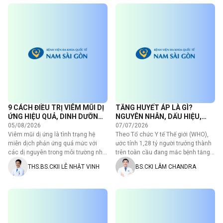
9 CÁCH ĐIỀU TRỊ VIÊM MŨI DỊ
TĂNG HUYẾT ÁP LÀ GÌ?
ỨNG HIỆU QUẢ, DINH DƯỠNG
NGUYÊN NHÂN, DẤU HIỆU,
HỖ TRỢ GIẢM TRIỆU CHỨNG
BIẾN CHỨNG VÀ ĐIỀU TRỊ
05/08/2026
07/07/2026
Viêm mũi dị ứng là tình trạng hệ
Theo Tổ chức Y tế Thế giới (WHO),
miễn dịch phản ứng quá mức với
ước tính 1,28 tỷ người trưởng thành
các dị nguyên trong môi trường như
trên toàn cầu đang mắc bệnh tăng
phấn hoa, bụi…
huyết áp, trong…
THS.BS.CKII LÊ NHẬT VINH
BS.CKI LÂM CHANDRA