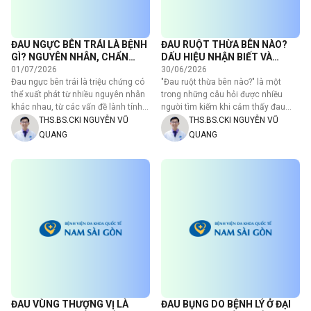
ĐAU NGỰC BÊN TRÁI LÀ BỆNH
ĐAU RUỘT THỪA BÊN NÀO?
GÌ? NGUYÊN NHÂN, CHẨN
DẤU HIỆU NHẬN BIẾT VÀ
ĐOÁN VÀ CÁCH ĐIỀU TRỊ
CÁCH XỬ LÍ THẾ NÀO?
01/07/2026
30/06/2026
Đau ngực bên trái là triệu chứng có
"Đau ruột thừa bên nào?" là một
thể xuất phát từ nhiều nguyên nhân
trong những câu hỏi được nhiều
khác nhau, từ các vấn đề lành tính
người tìm kiếm khi cảm thấy đau
như chấn…
bụng bất thường – đặc…
THS.BS.CKI NGUYỄN VŨ
THS.BS.CKI NGUYỄN VŨ
QUANG
QUANG
ĐAU VÙNG THƯỢNG VỊ LÀ
ĐAU BỤNG DO BỆNH LÝ Ở ĐẠI