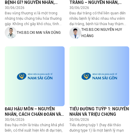
BỆNH GÌ? NGUYÊN NHÂN,
TRÀNG – NGUYÊN NHÂN,
TRIỆU CHỨNG VÀ CÁCH ĐIỀU
CHẨN ĐOÁN VÀ CÁCH PHÒNG
30/06/2026
30/06/2026
TRỊ
NGỪA
Đau vùng thượng vị là một trong
Đau đại tràng có thể liên quan đến
những triệu chứng tiêu hóa thường
nhiều bệnh lý khác nhau như viêm
gặp. Không chỉ gây khó chịu, tình
đại tràng, bệnh túi thừa hay thậm
trạng này còn có thể…
chí là ung…
THS.BS.CKI NGUYỄN HUY
THS.BS.CKI MAI VĂN DŨNG
HOÀNG
ĐAU HẬU MÔN – NGUYÊN
TIỂU ĐƯỜNG TUÝP 1: NGUYÊN
NHÂN, CÁCH CHẨN ĐOÁN VÀ
NHÂN VÀ TRIỆU CHỨNG
ĐIỀU TRỊ
30/06/2026
30/06/2026
Đau hậu môn là triệu chứng khá phổ
Tiểu đường tuýp 1 (hay đái tháo
biến, có thể xuất hiện khi đi đại tiện,
đường type 1) là một bệnh lý mạn