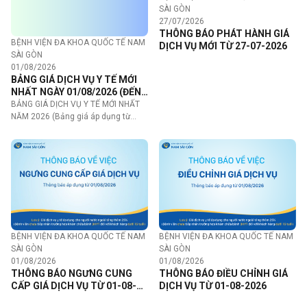
SÀI GÒN
27/07/2026
THÔNG BÁO PHÁT HÀNH GIÁ
BỆNH VIỆN ĐA KHOA QUỐC TẾ NAM
DỊCH VỤ MỚI TỪ 27-07-2026
SÀI GÒN
01/08/2026
BẢNG GIÁ DỊCH VỤ Y TẾ MỚI
NHẤT NGÀY 01/08/2026 (ĐẾN
KHI CÓ THÔNG BÁO MỚI)
BẢNG GIÁ DỊCH VỤ Y TẾ MỚI NHẤT
NĂM 2026 (Bảng giá áp dụng từ…
BỆNH VIỆN ĐA KHOA QUỐC TẾ NAM
BỆNH VIỆN ĐA KHOA QUỐC TẾ NAM
SÀI GÒN
SÀI GÒN
01/08/2026
01/08/2026
THÔNG BÁO NGƯNG CUNG
THÔNG BÁO ĐIỀU CHỈNH GIÁ
CẤP GIÁ DỊCH VỤ TỪ 01-08-
DỊCH VỤ TỪ 01-08-2026
2026