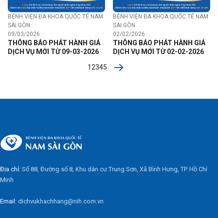
BỆNH VIỆN ĐA KHOA QUỐC TẾ NAM
BỆNH VIỆN ĐA KHOA QUỐC TẾ NAM
SÀI GÒN
SÀI GÒN
09/03/2026
02/02/2026
THÔNG BÁO PHÁT HÀNH GIÁ
THÔNG BÁO PHÁT HÀNH GIÁ
DỊCH VỤ MỚI TỪ 09-03-2026
DỊCH VỤ MỚI TỪ 02-02-2026
1
2
3
4
5
Địa chỉ:
Số 88, Đường số 8, Khu dân cư Trung Sơn, Xã Bình Hưng, TP. Hồ Chí
Minh
Email:
dichvukhachhang@nih.com.vn