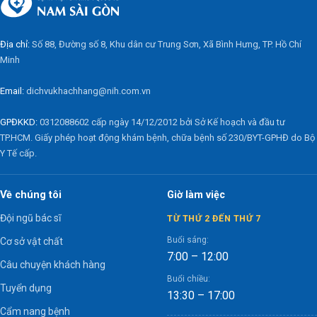
Địa chỉ:
Số 88, Đường số 8, Khu dân cư Trung Sơn, Xã Bình Hưng, TP. Hồ Chí
Minh
Email:
dichvukhachhang@nih.com.vn
GPĐKKD:
0312088602 cấp ngày 14/12/2012 bởi Sở Kế hoạch và đầu tư
TP.HCM. Giấy phép hoạt động khám bệnh, chữa bệnh số 230/BYT-GPHĐ do Bộ
Y Tế cấp.
Về chúng tôi
Giờ làm việc
Đội ngũ bác sĩ
TỪ THỨ 2 ĐẾN THỨ 7
Buổi sáng:
Cơ sở vật chất
7:00 – 12:00
Câu chuyện khách hàng
Buổi chiều:
Tuyển dụng
13:30 – 17:00
Cẩm nang bệnh