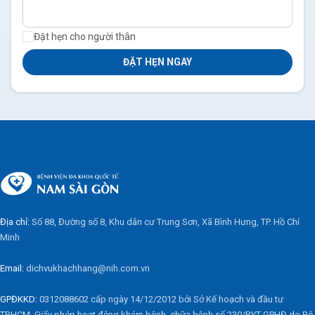
Đặt hẹn cho người thân
ĐẶT HẸN NGAY
Địa chỉ:
Số 88, Đường số 8, Khu dân cư Trung Sơn, Xã Bình Hưng, TP. Hồ Chí
Minh
Email:
dichvukhachhang@nih.com.vn
GPĐKKD:
0312088602 cấp ngày 14/12/2012 bởi Sở Kế hoạch và đầu tư
TP.HCM. Giấy phép hoạt động khám bệnh, chữa bệnh số 230/BYT-GPHĐ do Bộ