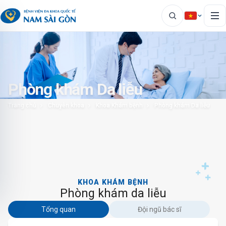
Phòng khám Da liễu
Trang chủ
Chuyên khoa
Khoa Khám bệnh
Phòng khám Da liễu
KHOA KHÁM BỆNH
Phòng khám da liễu
Tổng quan
Đội ngũ bác sĩ