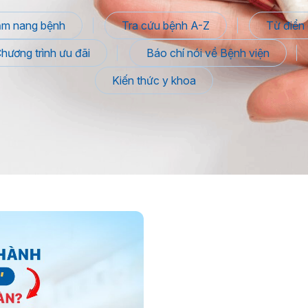
m nang bệnh
Tra cứu bệnh A-Z
Từ điển 
hương trình ưu đãi
Báo chí nói về Bệnh viện
Kiến thức y khoa
Tìm hiểu về
thuốc