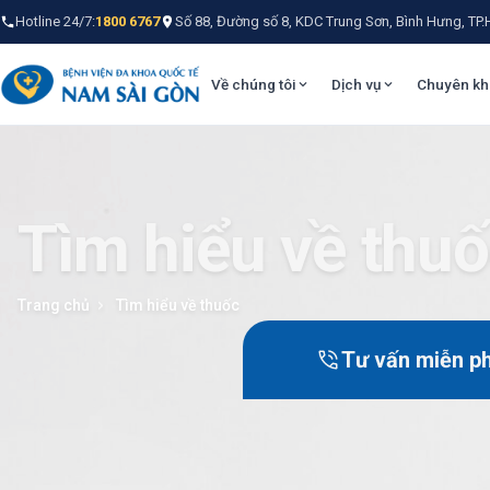
Hotline 24/7:
1800 6767
Số 88, Đường số 8, KDC Trung Sơn, Bình Hưng, TP
Về chúng tôi
Dịch vụ
Chuyên kh
Tìm hiểu về thu
Trang chủ
Tìm hiểu về thuốc
Tư vấn miễn ph