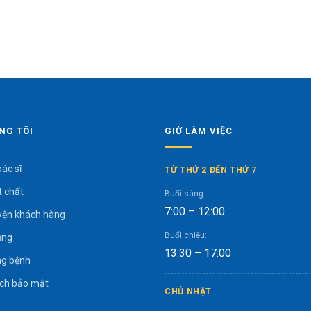
NG TÔI
GIỜ LÀM VIỆC
bác sĩ
TỪ THỨ 2 ĐẾN THỨ 7
t chất
Buổi sáng:
7:00 – 12:00
yện khách hàng
Buổi chiều:
ụng
13:30 – 17:00
g bệnh
ách bảo mật
CHỦ NHẬT