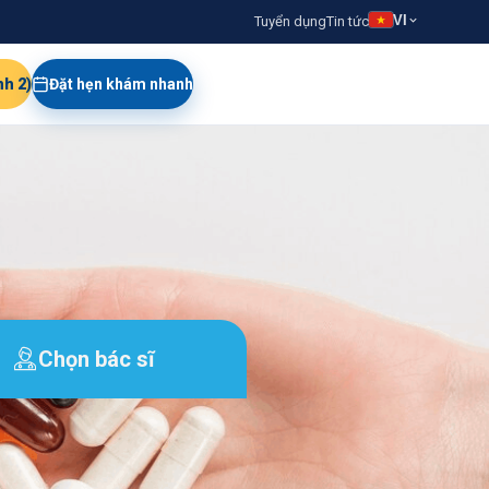
VI
Tuyển dụng
Tin tức
nh 2)
Đặt hẹn khám nhanh
Chọn bác sĩ