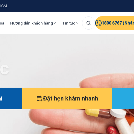
.HCM
oa
Hướng dẫn khách hàng
Tin tức
1800 6767 (Nhá
ốc
í
Đặt hẹn khám nhanh