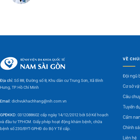
VỀ CHÚ
Đội ngũ 
Địa chỉ:
Số 88, Đường số 8, Khu dân cư Trung Sơn, Xã Bình
Cơ sở vậ
Hưng, TP. Hồ Chí Minh
Câu chu
Email:
dichvukhachhang@nih.com.vn
Tuyển d
GPĐKKD:
0312088602 cấp ngày 14/12/2012 bởi Sở Kế hoạch
Cẩm nan
và đầu tư TP.HCM. Giấy phép hoạt động khám bệnh, chữa
Chính s
bệnh số 230/BYT-GPHĐ do Bộ Y Tế cấp.
Liên hệ