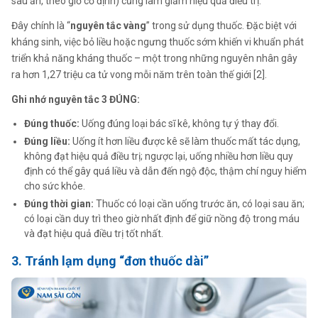
sau ăn, theo giờ cố định) cũng làm giảm hiệu quả điều trị.
Đây chính là “
nguyên tắc vàng
” trong sử dụng thuốc. Đặc biệt với
kháng sinh, việc bỏ liều hoặc ngưng thuốc sớm khiến vi khuẩn phát
triển khả năng kháng thuốc – một trong những nguyên nhân gây
ra hơn 1,27 triệu ca tử vong mỗi năm trên toàn thế giới [2].
Ghi nhớ nguyên tắc 3 ĐÚNG:
Đúng thuốc:
Uống đúng loại bác sĩ kê, không tự ý thay đổi.
Đúng liều:
Uống ít hơn liều được kê sẽ làm thuốc mất tác dụng,
không đạt hiệu quả điều trị; ngược lại, uống nhiều hơn liều quy
định có thể gây quá liều và dẫn đến ngộ độc, thậm chí nguy hiểm
cho sức khỏe.
Đúng thời gian:
Thuốc có loại cần uống trước ăn, có loại sau ăn;
có loại cần duy trì theo giờ nhất định để giữ nồng độ trong máu
và đạt hiệu quả điều trị tốt nhất.
3. Tránh lạm dụng “đơn thuốc dài”