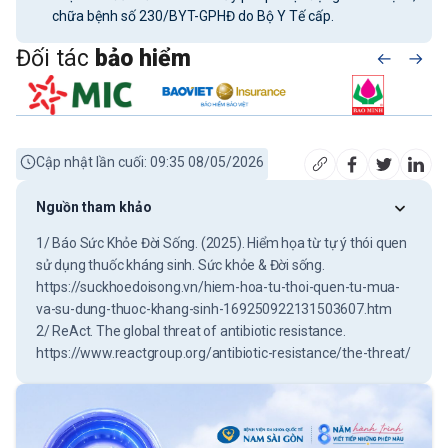
chữa bệnh số 230/BYT-GPHĐ do Bộ Y Tế cấp.
Đối tác
bảo hiểm
Cập nhật lần cuối: 09:35 08/05/2026
Nguồn tham khảo
1/ Báo Sức Khỏe Đời Sống. (2025).
Hiểm họa từ tự ý thói quen
sử dụng thuốc kháng sinh
. Sức khỏe & Đời sống.
https://suckhoedoisong.vn/hiem-hoa-tu-thoi-quen-tu-mua-
va-su-dung-thuoc-khang-sinh-169250922131503607.htm
2/ ReAct.
The global threat of antibiotic resistance
.
https://www.reactgroup.org/antibiotic-resistance/the-threat/