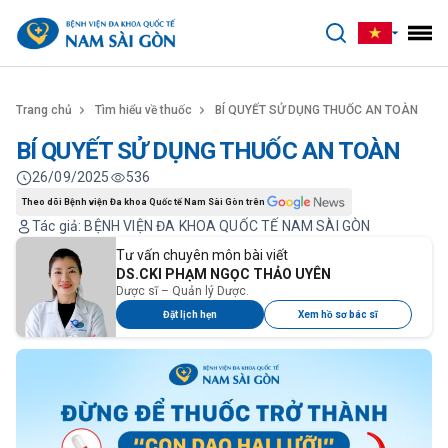
benhviennamsaigon.com
Trang chủ
Tìm hiểu về thuốc
BÍ QUYẾT SỬ DỤNG THUỐC AN TOÀN
BÍ QUYẾT SỬ DỤNG THUỐC AN TOÀN
26/09/2025
536
Theo dõi Bệnh viện Đa khoa Quốc tế Nam Sài Gòn trên
Tác giả: BỆNH VIỆN ĐA KHOA QUỐC TẾ NAM SÀI GÒN
Tư vấn chuyên môn bài viết
DS.CKI PHẠM NGỌC THẢO UYÊN
Dược sĩ – Quản lý Dược.
Đặt lịch hẹn
Xem hồ sơ bác sĩ