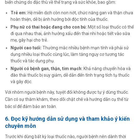
biến chứng do đặc thù về thể trạng và sức khỏe, bao gồm:
Trẻ em:
Hệ miễn dịch còn non nớt, chức năng gan và thận chưa
hoàn thiện, dễ bị ảnh hưởng bởi độc tính của thuốc.
Phụ nữ có thai hoặc đang cho con bú:
Một số loại thuốc có thể
đi qua nhau thai, ảnh hưởng xấu đến thai nhi hoặc tiết vào sữa
mẹ, gây hại cho trẻ.
Người cao tuổi:
Thường mắc nhiều bệnh mạn tính và phải sử
dụng nhiều loại thuốc cùng lúc, làm tăng nguy cơ tương tác
thuốc và tác dụng phụ.
Người có bệnh gan, thận, tim mạch:
Khả năng chuyển hóa và
đào thải thuốc bị suy giảm, dễ dẫn đến tình trạng tích tụ thuốc
và gây độc.
Với nhóm người bệnh này, tuyệt đối không được tự ý dùng thuốc.
Cần có sự thăm khám, theo dõi chặt chẽ và hướng dẫn cụ thể từ
bác sĩ để đảm bảo an toàn.
6. Đọc kỹ hướng dẫn sử dụng và tham khảo ý kiến
chuyên môn
Trước khi dùng bất kỳ loại thuốc nào, người bệnh nên dành thời