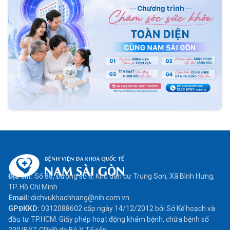
Địa chỉ:
Số 88, Đường số 8, Khu dân cư Trung Sơn, Xã Bình Hưng,
TP. Hồ Chí Minh
Email:
dichvukhachhang@nih.com.vn
GPĐKKD:
0312088602 cấp ngày 14/12/2012 bởi Sở Kế hoạch và
đầu tư TP.HCM. Giấy phép hoạt động khám bệnh, chữa bệnh số