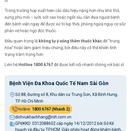
sĩ.
Trong trường hợp xuất hiện các dấu hiệu nặng hơn như khó thở,
sưng phù môi – lưỡi, sốt cao hoặc ngất xỉu, cần đưa người bệnh
đến bệnh viện ngay để được xử trí kịp thời, phòng ngừa nguy cơ sốc
phản vệ hoặc ngộ độc thuốc.
Điều quan trọng là
không tự ý uống thêm thuốc khác
để “trung
hòa” hoặc làm giảm triệu chứng, bởi điều này có thể khiến tình
trạng trầm trọng hơn.
Liên hệ
Hotline
1800 6767
để được kết nối nhanh chóng với bác sĩ.
Bệnh Viện Đa Khoa Quốc Tế Nam Sài Gòn
Số 88, Đường số 8, Khu dân cư Trung Sơn, Xã Bình Hưng,
TP. Hồ Chí Minh
Hotline:
1800 6767 (Nhánh 2)
dichvukhachhang@nih.com.vn
GPĐKKD: 0312088602 cấp ngày 14/12/2012 bởi Sở Kế
hoạch và đầu tư TP.HCM. Giấy phép hoạt động khám bệnh,