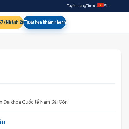
VI
Tuyển dụng
Tin tức
67 (Nhánh 2)
Đặt hẹn khám nhanh
n Đa khoa Quốc tế Nam Sài Gòn
âu