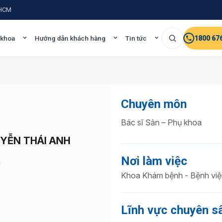
.HCM
 khoa
Hướng dẫn khách hàng
Tin tức
1800 67
Chuyên môn
Bác sĩ Sản – Phụ khoa
UYỄN THÁI ANH
Nơi làm việc
a
Khoa Khám bệnh - Bệnh việ
Lĩnh vực chuyên s