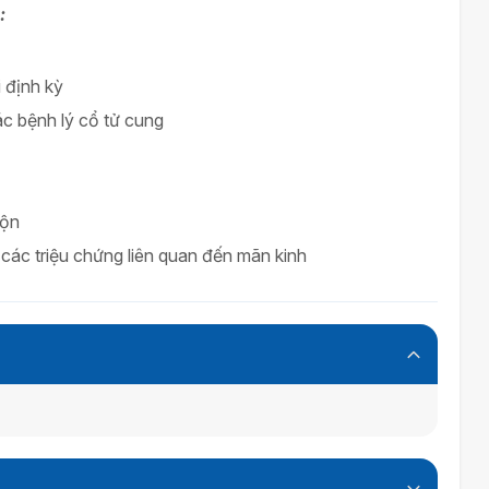
:
 định kỳ
các bệnh lý cổ tử cung
uộn
 các triệu chứng liên quan đến mãn kinh