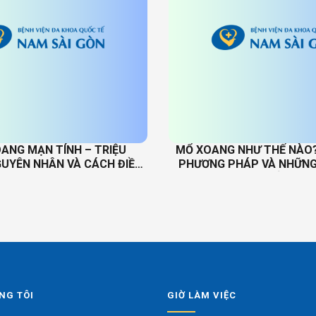
OANG MẠN TÍNH – TRIỆU
MỔ XOANG NHƯ THẾ NÀO? 
UYÊN NHÂN VÀ CÁCH ĐIỀU
PHƯƠNG PHÁP VÀ NHỮNG
TRỊ
BIẾT
NG TÔI
GIỜ LÀM VIỆC