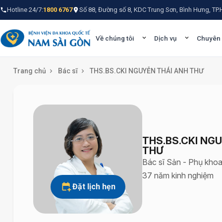
Hotline 24/7:
1800 6767
Số 88, Đường số 8, KDC Trung Sơn, Bình Hưng, TP
Về chúng tôi
Dịch vụ
Chuyên
Trang chủ
Bác sĩ
THS.BS.CKI NGUYỄN THÁI ANH THƯ
THS.BS.CKI NG
THƯ
Bác sĩ Sản - Phụ kho
37 năm kinh nghiệm
Đặt lịch hẹn