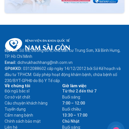
Địa chỉ:
Số 88, Đường số 8, Khu dân cư Trung Sơn, Xã Bình Hưng,
TP. Hồ Chí Minh
Email:
dichvukhachhang@nih.com.vn
GPĐKKD:
0312088602 cấp ngày 14/12/2012 bởi Sở Kế hoạch và
đầu tư TP.HCM. Giấy phép hoạt động khám bệnh, chữa bệnh số
230/BYT-GPHĐ do Bộ Y Tế cấp.
Về chúng tôi
Giờ làm việc
Đội ngũ bác sĩ
Từ thứ 2 đến thứ 7
Cơ sở vật chất
Buổi sáng:
Câu chuyện khách hàng
7:00 – 12:00
Tuyển dụng
Buổi chiều:
Cẩm nang bệnh
13:30 – 17:00
Chính sách bảo mật
Chủ Nhật
Liên hệ
Buổi sáng: