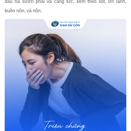
đau hạ sườn phải và căng tức, kèm theo sốt, ớn lạnh,
buồn nôn, và nôn.