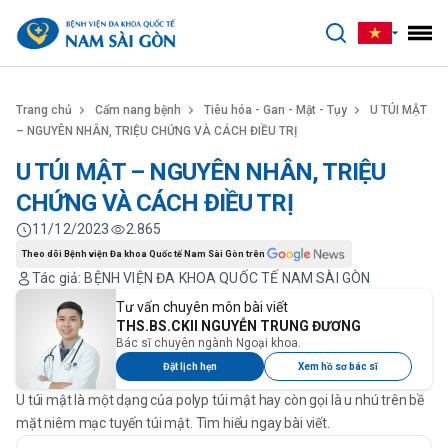
benhviennamsaigon.com
Trang chủ
Cẩm nang bệnh
Tiêu hóa - Gan - Mật - Tụy
U TÚI MẬT
– NGUYÊN NHÂN, TRIỆU CHỨNG VÀ CÁCH ĐIỀU TRỊ
U TÚI MẬT – NGUYÊN NHÂN, TRIỆU
CHỨNG VÀ CÁCH ĐIỀU TRỊ
11/12/2023
2.865
Theo dõi Bệnh viện Đa khoa Quốc tế Nam Sài Gòn trên
Tác giả: BỆNH VIỆN ĐA KHOA QUỐC TẾ NAM SÀI GÒN
Tư vấn chuyên môn bài viết
THS.BS.CKII NGUYỄN TRUNG ĐƯƠNG
Bác sĩ chuyên ngành Ngoại khoa.
Đặt lịch hẹn
Xem hồ sơ bác sĩ
U túi mật là một dạng của polyp túi mật hay còn gọi là u nhú trên bề
mặt niêm mạc tuyến túi mật. Tìm hiểu ngay bài viết.