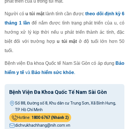
phát triển của u trong túi mật.
Người có
u túi mật
lành tính cần được
theo dõi định kỳ 6
tháng 1 lần
để nắm được tình trạng phát triển của u, có
hướng xử lý kịp thời nếu u phát triển thành ác tính, đặc
biệt đối với trường hợp
u túi mật
ở độ tuổi lớn hơn 50
tuổi.
Bệnh viện Đa khoa Quốc tế Nam Sài Gòn có áp dụng
Bảo
hiểm y tế
và
Bảo hiểm sức khỏe
.
Bệnh Viện Đa Khoa Quốc Tế Nam Sài Gòn
Số 88, Đường số 8, Khu dân cư Trung Sơn, Xã Bình Hưng,
TP. Hồ Chí Minh
Hotline:
1800 6767 (Nhánh 2)
dichvukhachhang@nih.com.vn