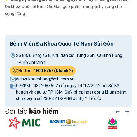
Đa khoa Quốc tế Nam Sài Gòn góp phần mang lại hy vọng cho
cộng đồng.
Bệnh Viện Đa Khoa Quốc Tế Nam Sài Gòn
Số 88, Đường số 8, Khu dân cư Trung Sơn, Xã Bình Hưng,
TP. Hồ Chí Minh
Hotline:
1800 6767 (Nhánh 2)
dichvukhachhang@nih.com.vn
GPĐKKD: 0312088602 cấp ngày 14/12/2012 bởi Sở Kế
hoạch và đầu tư TP.HCM. Giấy phép hoạt động khám bệnh,
chữa bệnh số 230/BYT-GPHĐ do Bộ Y Tế cấp.
Đối tác
bảo hiểm