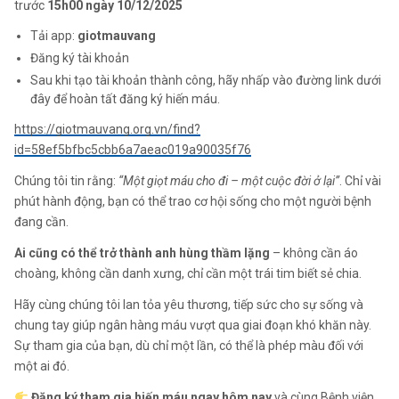
trước
15h00 ngày 10/12/2025
Tải app:
giotmauvang
Đăng ký tài khoản
Sau khi tạo tài khoản thành công, hãy nhấp vào đường link dưới
đây để hoàn tất đăng ký hiến máu.
https://giotmauvang.org.vn/find?
id=58ef5bfbc5cbb6a7aeac019a90035f76
Chúng tôi tin rằng:
“Một giọt máu cho đi – một cuộc đời ở lại”
. Chỉ vài
phút hành động, bạn có thể trao cơ hội sống cho một người bệnh
đang cần.
Ai cũng có thể trở thành anh hùng thầm lặng
– không cần áo
choàng, không cần danh xưng, chỉ cần một trái tim biết sẻ chia.
Hãy cùng chúng tôi lan tỏa yêu thương, tiếp sức cho sự sống và
chung tay giúp ngân hàng máu vượt qua giai đoạn khó khăn này.
Sự tham gia của bạn, dù chỉ một lần, có thể là phép màu đối với
một ai đó.
Đăng ký tham gia hiến máu ngay hôm nay
và cùng Bệnh viện