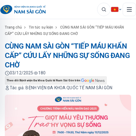
Trang chủ
Tin tức sự kiện
CÙNG NAM SÀI GÒN “TIẾP MÁU KHẨN
CẤP” CỨU LẤY NHỮNG SỰ SỐNG ĐANG CHỜ
CÙNG NAM SÀI GÒN “TIẾP MÁU KHẨN
CẤP” CỨU LẤY NHỮNG SỰ SỐNG ĐANG
CHỜ
03/12/2025
180
Theo dõi Bệnh viện Đa khoa Quốc tế Nam Sài Gòn trên
Tác giả: BỆNH VIỆN ĐA KHOA QUỐC TẾ NAM SÀI GÒN