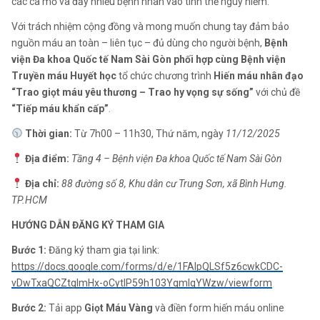
các ca mổ và đẩy nhiều bệnh nhân vào tình thế nguy hiểm.
Với trách nhiệm cộng đồng và mong muốn chung tay đảm bảo
nguồn máu an toàn – liên tục – đủ dùng cho người bệnh,
Bệnh
viện Đa khoa Quốc tế Nam Sài Gòn phối hợp cùng Bệnh viện
Truyền máu Huyết học
tổ chức chương trình
Hiến máu nhân đạo
“Trao giọt máu yêu thương – Trao hy vọng sự sống”
với chủ đề
“Tiếp máu khẩn cấp”
.
Thời gian:
Từ 7h00 – 11h30, Thứ năm, ngày
11/12/2025
Địa điểm:
Tầng 4 – Bệnh viện Đa khoa Quốc tế Nam Sài Gòn
Địa chỉ:
88 đường số 8, Khu dân cư Trung Sơn, xã Bình Hưng.
TP.HCM
HƯỚNG DẪN ĐĂNG KÝ THAM GIA
Bước 1:
Đăng ký tham gia tại link:
https://docs.google.com/forms/d/e/1FAIpQLSf5z6cwkCDC-
vDwTxaQCZtgImHx-oCytIP59h103YgmIqYWzw/viewform
Bước 2:
Tải app
Giọt Máu Vàng
và điền form hiến máu online