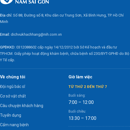
Địa chỉ:
Số 88, Đường số 8, Khu dân cư Trung Sơn, Xã Bình Hưng, TP. Hồ Chí
Minh
Email:
dichvukhachhang@nih.com.vn
GPĐKKD:
0312088602 cấp ngày 14/12/2012 bởi Sở Kế hoạch và đầu tư
TP.HCM. Giấy phép hoạt động khám bệnh, chữa bệnh số 230/BYT-GPHĐ do Bộ
Y Tế cấp.
Về chúng tôi
Giờ làm việc
Đội ngũ bác sĩ
TỪ THỨ 2 ĐẾN THỨ 7
Buổi sáng:
Cơ sở vật chất
7:00 – 12:00
Câu chuyện khách hàng
Buổi chiều:
Tuyển dụng
13:30 – 17:00
Cẩm nang bệnh