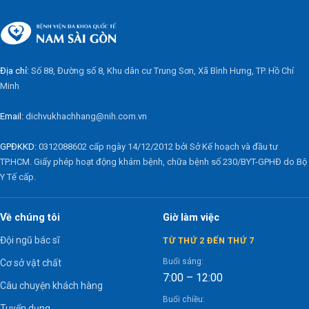
Địa chỉ:
Số 88, Đường số 8, Khu dân cư Trung Sơn, Xã Bình Hưng, TP. Hồ Chí
Minh
Email:
dichvukhachhang@nih.com.vn
GPĐKKD:
0312088602 cấp ngày 14/12/2012 bởi Sở Kế hoạch và đầu tư
TP.HCM. Giấy phép hoạt động khám bệnh, chữa bệnh số 230/BYT-GPHĐ do Bộ
Y Tế cấp.
Về chúng tôi
Giờ làm việc
Đội ngũ bác sĩ
TỪ THỨ 2 ĐẾN THỨ 7
Buổi sáng:
Cơ sở vật chất
7:00 – 12:00
Câu chuyện khách hàng
Buổi chiều:
Tuyển dụng