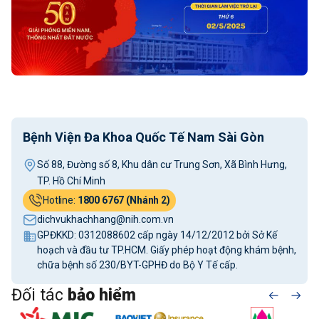
Bệnh Viện Đa Khoa Quốc Tế Nam Sài Gòn
Số 88, Đường số 8, Khu dân cư Trung Sơn, Xã Bình Hưng,
TP. Hồ Chí Minh
Hotline:
1800 6767 (Nhánh 2)
dichvukhachhang@nih.com.vn
GPĐKKD: 0312088602 cấp ngày 14/12/2012 bởi Sở Kế
hoạch và đầu tư TP.HCM. Giấy phép hoạt động khám bệnh,
chữa bệnh số 230/BYT-GPHĐ do Bộ Y Tế cấp.
Đối tác
bảo hiểm