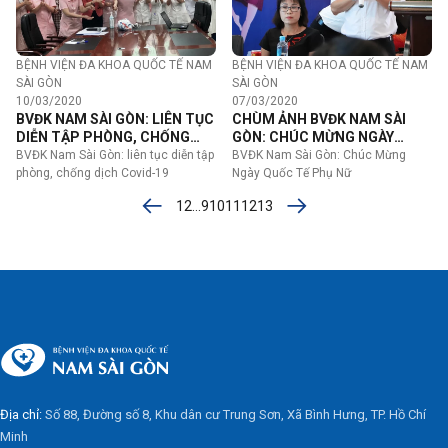
BỆNH VIỆN ĐA KHOA QUỐC TẾ NAM
BỆNH VIỆN ĐA KHOA QUỐC TẾ NAM
SÀI GÒN
SÀI GÒN
10/03/2020
07/03/2020
BVĐK NAM SÀI GÒN: LIÊN TỤC
CHÙM ẢNH BVĐK NAM SÀI
DIỄN TẬP PHÒNG, CHỐNG
GÒN: CHÚC MỪNG NGÀY
DỊCH COVID-19
QUỐC TẾ PHỤ NỮ 08/03/2020
BVĐK Nam Sài Gòn: liên tục diễn tập
BVĐK Nam Sài Gòn: Chúc Mừng
phòng, chống dịch Covid-19
Ngày Quốc Tế Phụ Nữ
1
2
…
9
10
11
12
13
Địa chỉ:
Số 88, Đường số 8, Khu dân cư Trung Sơn, Xã Bình Hưng, TP. Hồ Chí
Minh