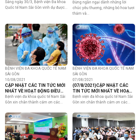
SỰ NỖ LỰC KHÔNG NGỪNG
NĂNG, TẬN TÂM VÌ NGƯỜI
Sáng ngày 30/3, Bệnh viện Đa khoa
Đừng ngần ngại dành những lời
BỆNH
Quốc tế Nam Sài Gòn vinh dự được…
chúc yêu thương, những bó hoa tươi
thắm và…
BỆNH VIỆN ĐA KHOA QUỐC TẾ NAM
BỆNH VIỆN ĐA KHOA QUỐC TẾ NAM
SÀI GÒN
SÀI GÒN
10/08/2021
07/08/2021
CẬP NHẬT CÁC TIN TỨC MỚI
(07/8/2021)CẬP NHẬT CÁC
NHẤT VỀ HOẠT ĐỘNG ĐIỀU
TIN TỨC MỚI NHẤT VỀ HOẠT
TRỊ BỆNH NHÂN COVID-19
ĐỘNG ĐIỀU TRỊ BỆNH NHÂN
Bệnh viện đa khoa quốc tế Nam Sài
Bệnh viện đa khoa quốc tế Nam Sài
COVID-19 TẠI BỆNH VIỆN
Gòn xin chân thành cám ơn các…
Gòn xin chân thành cám ơn các…