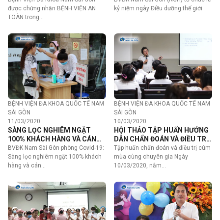
được chứng nhận BỆNH VIỆN AN
kỷ niệm ngày Điều dưỡng thế giới
TOÀN trong…
BỆNH VIỆN ĐA KHOA QUỐC TẾ NAM
BỆNH VIỆN ĐA KHOA QUỐC TẾ NAM
SÀI GÒN
SÀI GÒN
11/03/2020
10/03/2020
SÀNG LỌC NGHIÊM NGẶT
HỘI THẢO TẬP HUẤN HƯỚNG
100% KHÁCH HÀNG VÀ CÁN
DẪN CHẨN ĐOÁN VÀ ĐIỀU TRỊ
BỘ Y TẾ KHI ĐẾN BỆNH VIỆN
CÚM MÙA
BVĐK Nam Sài Gòn phòng Covid-19:
Tập huấn chẩn đoán và điều trị cúm
Sàng lọc nghiêm ngặt 100% khách
mùa cùng chuyên gia Ngày
hàng và cán…
10/03/2020, nằm…