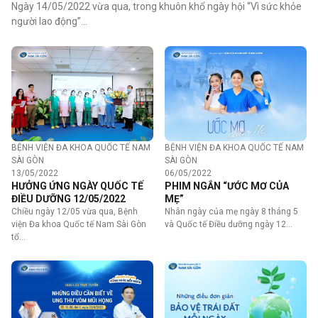
Ngày 14/05/2022 vừa qua, trong khuôn khổ ngày hội “Vì sức khỏe
người lao động”…
BỆNH VIỆN ĐA KHOA QUỐC TẾ NAM
BỆNH VIỆN ĐA KHOA QUỐC TẾ NAM
SÀI GÒN
SÀI GÒN
13/05/2022
06/05/2022
HƯỞNG ỨNG NGÀY QUỐC TẾ
PHIM NGẮN “ƯỚC MƠ CỦA
ĐIỀU DƯỠNG 12/05/2022
MẸ”
Chiều ngày 12/05 vừa qua, Bệnh
Nhân ngày của mẹ ngày 8 tháng 5
viện Đa khoa Quốc tế Nam Sài Gòn
và Quốc tế Điều dưỡng ngày 12…
tổ…