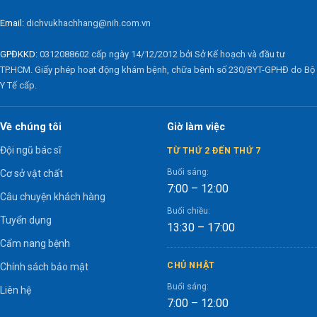
Email:
dichvukhachhang@nih.com.vn
GPĐKKD:
0312088602 cấp ngày 14/12/2012 bởi Sở Kế hoạch và đầu tư
TP.HCM. Giấy phép hoạt động khám bệnh, chữa bệnh số 230/BYT-GPHĐ do Bộ
Y Tế cấp.
Về chúng tôi
Giờ làm việc
Đội ngũ bác sĩ
TỪ THỨ 2 ĐẾN THỨ 7
Buổi sáng:
Cơ sở vật chất
7:00 – 12:00
Câu chuyện khách hàng
Buổi chiều:
Tuyển dụng
13:30 – 17:00
Cẩm nang bệnh
CHỦ NHẬT
Chính sách bảo mật
Buổi sáng:
Liên hệ
7:00 – 12:00