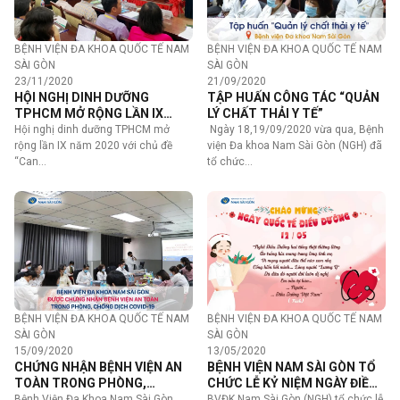
BỆNH VIỆN ĐA KHOA QUỐC TẾ NAM
BỆNH VIỆN ĐA KHOA QUỐC TẾ NAM
SÀI GÒN
SÀI GÒN
23/11/2020
21/09/2020
HỘI NGHỊ DINH DƯỠNG
TẬP HUẤN CÔNG TÁC “QUẢN
TPHCM MỞ RỘNG LẦN IX
LÝ CHẤT THẢI Y TẾ”
NĂM 2020 VỚI CHỦ ĐỀ “CAN
Hội nghị dinh dưỡng TPHCM mở
Ngày 18,19/09/2020 vừa qua, Bệnh
THIỆP DINH DƯỠNG CHO PHỤ
rộng lần IX năm 2020 với chủ đề
viện Đa khoa Nam Sài Gòn (NGH) đã
NỮ CÓ THAI VÀ TRẺ EM”
“Can…
tổ chức…
BỆNH VIỆN ĐA KHOA QUỐC TẾ NAM
BỆNH VIỆN ĐA KHOA QUỐC TẾ NAM
SÀI GÒN
SÀI GÒN
15/09/2020
13/05/2020
CHỨNG NHẬN BỆNH VIỆN AN
BỆNH VIỆN NAM SÀI GÒN TỔ
TOÀN TRONG PHÒNG,
CHỨC LỄ KỶ NIỆM NGÀY ĐIỀU
CHỐNG DỊCH COVID-19
DƯỠNG THẾ GIỚI 12/05
Bệnh Viện Đa Khoa Nam Sài Gòn
BVĐK Nam Sài Gòn (NGH) tổ chức lễ