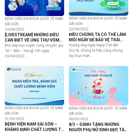
BỆNH VIỆN ĐA KHOA QUỐC TẾ NAM
BỆNH VIỆN ĐA KHOA QUỐC TẾ NAM
SÀI GÒN
SÀI GÒN
22/04/2022
23/04/2022
ĐIỀU CHÚNG TA CÓ THỂ LÀM
[LIVESTREAM] NHỮNG ĐIỀU
MỖI NGÀY ĐỂ BẢO VỆ TRÁI
CẦN BIẾT VỀ UNG THƯ VÒM
ĐẤT
MŨI HỌNG
Hưởng ứng ngày Ngày Trái đất
[Hỏi đáp trực tuyến cùng chuyên gia
(22/4), chúng ta hãy cùng chung
Tai – Mũi – Họng] 15h ngày
tay thực hiện…
23/04/2022.…
BỆNH VIỆN ĐA KHOA QUỐC TẾ NAM
BỆNH VIỆN ĐA KHOA QUỐC TẾ NAM
SÀI GÒN
SÀI GÒN
31/03/2022
08/03/2022
BỆNH VIỆN NAM SÀI GÒN –
8/3 – DÀNH TẶNG NHỮNG
KHẲNG ĐỊNH CHẤT LƯỢNG TỪ
NGƯỜI PHỤ NỮ XINH ĐẸP, TÀI