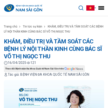
benhviennamsaigon.com
Trang chủ
Tin tức sự kiện
KHÁM, ĐIỀU TRỊ VÀ TẦM SOÁT CÁC BỆNH
LÝ NỘI THẦN KINH CÙNG BÁC SĨ VÕ THỊ NGỌC THU
KHÁM, ĐIỀU TRỊ VÀ TẦM SOÁT CÁC
BỆNH LÝ NỘI THẦN KINH CÙNG BÁC SĨ
VÕ THỊ NGỌC THU
16/04/2025
121
Theo dõi Bệnh viện Đa khoa Quốc tế Nam Sài Gòn trên
Tác giả: BỆNH VIỆN ĐA KHOA QUỐC TẾ NAM SÀI GÒN