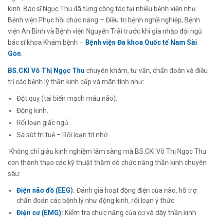
kinh. Bác sĩ Ngọc Thu đã từng công tác tại nhiều bệnh viện như
Bệnh viện Phục hồi chức năng – Điều trị bệnh nghề nghiệp, Bệnh
viện An Bình và Bệnh viện Nguyễn Trãi trước khi gia nhập đội ngũ
bác sĩ khoa Khám bệnh –
Bệnh viện Đa khoa Quốc tế Nam Sài
Gòn
.
BS.CKI Võ Thị Ngọc Thu
chuyên khám, tư vấn, chẩn đoán và điều
trị các bệnh lý thần kinh cấp và mãn tính như:
Đột quỵ (tai biến mạch máu não).
Động kinh.
Rối loạn giấc ngủ.
Sa sút trí tuệ – Rối loạn trí nhớ.
Không chỉ giàu kinh nghiệm lâm sàng mà BS.CKI Võ Thị Ngọc Thu
còn thành thạo các kỹ thuật thăm dò chức năng thần kinh chuyên
sâu:
Điện não đồ (EEG
):
Đánh giá hoạt động điện của não, hỗ trợ
chẩn đoán các bệnh lý như động kinh, rối loạn ý thức.
Điện cơ (EMG)
:
Kiểm tra chức năng của cơ và dây thần kinh