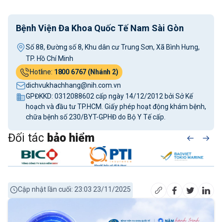
Bệnh Viện Đa Khoa Quốc Tế Nam Sài Gòn
Số 88, Đường số 8, Khu dân cư Trung Sơn, Xã Bình Hưng,
TP. Hồ Chí Minh
Hotline:
1800 6767 (Nhánh 2)
dichvukhachhang@nih.com.vn
GPĐKKD: 0312088602 cấp ngày 14/12/2012 bởi Sở Kế
hoạch và đầu tư TP.HCM. Giấy phép hoạt động khám bệnh,
chữa bệnh số 230/BYT-GPHĐ do Bộ Y Tế cấp.
Đối tác
bảo hiểm
Cập nhật lần cuối: 23:03 23/11/2025