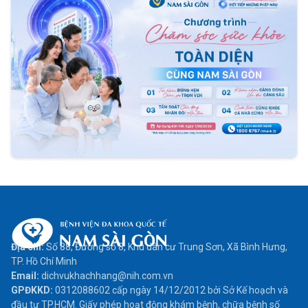
Địa chỉ:
Số 88, Đường số 8, Khu dân cư Trung Sơn, Xã Bình Hưng,
TP. Hồ Chí Minh
Email:
dichvukhachhang@nih.com.vn
GPĐKKD:
0312088602 cấp ngày 14/12/2012 bởi Sở Kế hoạch và
đầu tư TP.HCM. Giấy phép hoạt động khám bệnh, chữa bệnh số