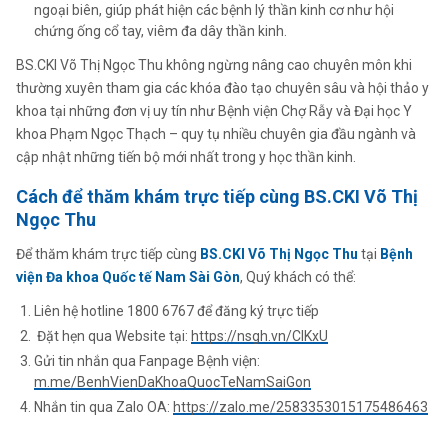
ngoại biên, giúp phát hiện các bệnh lý thần kinh cơ như hội
chứng ống cổ tay, viêm đa dây thần kinh.
BS.CKI Võ Thị Ngọc Thu không ngừng nâng cao chuyên môn khi
thường xuyên tham gia các khóa đào tạo chuyên sâu và hội thảo y
khoa tại những đơn vị uy tín như Bệnh viện Chợ Rẫy và Đại học Y
khoa Phạm Ngọc Thạch – quy tụ nhiều chuyên gia đầu ngành và
cập nhật những tiến bộ mới nhất trong y học thần kinh.
Cách để thăm khám trực tiếp cùng BS.CKI Võ Thị
Ngọc Thu
Để thăm khám trực tiếp cùng
BS.CKI Võ Thị Ngọc Thu
tại
Bệnh
viện Đa khoa Quốc tế Nam Sài Gòn
, Quý khách có thể:
Liên hệ hotline 1800 6767 để đăng ký trực tiếp
Đặt hẹn qua Website tại:
https://nsgh.vn/ClKxU
Gửi tin nhắn qua Fanpage Bệnh viện:
m.me/BenhVienDaKhoaQuocTeNamSaiGon
Nhắn tin qua Zalo OA:
https://zalo.me/2583353015175486463