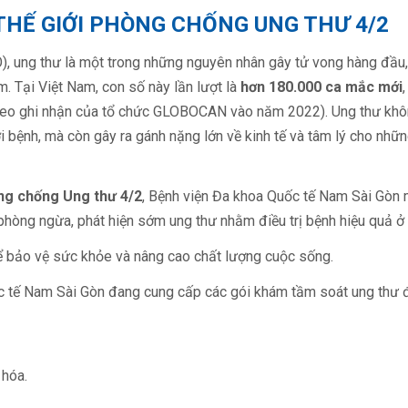
HẾ GIỚI PHÒNG CHỐNG UNG THƯ 4/2
), ung thư là một trong những nguyên nhân gây tử vong hàng đầu
. Tại Việt Nam, con số này lần lượt là
hơn 180.000 ca mắc mới
theo ghi nhận của tổ chức GLOBOCAN vào năm 2022).
Ung thư khô
bệnh, mà còn gây ra gánh nặng lớn về kinh tế và tâm lý cho những
ng chống Ung thư 4/2
, Bệnh viện Đa khoa Quốc tế Nam Sài Gò
phòng ngừa, phát hiện sớm ung thư nhằm điều trị bệnh hiệu quả ở 
ể bảo vệ sức khỏe và nâng cao chất lượng cuộc sống.
c tế Nam Sài Gòn đang cung cấp các gói khám tầm soát ung thư đ
 hóa.