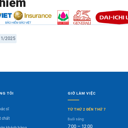
hiểm
/11/2025
NG TÔI
GIỜ LÀM VIỆC
bác sĩ
TỪ THỨ 2 ĐẾN THỨ 7
t chất
Buổi sáng:
7:00 – 12:00
yện khách hàng