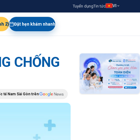
VI
Tuyển dụng
Tin tức
nh 2)
Đặt hẹn khám nhanh
NG CHỐNG
c tế Nam Sài Gòn trên