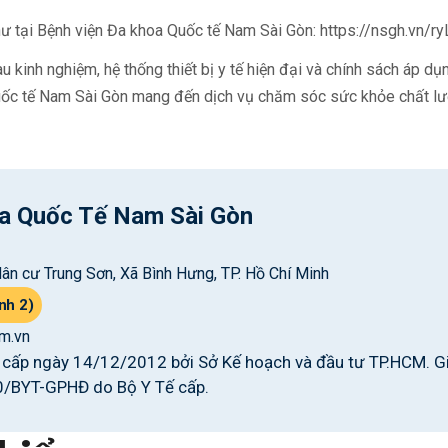
thư tại Bệnh viện Đa khoa Quốc tế Nam Sài Gòn:
https://nsgh.vn/ry
àu kinh nghiệm, hệ thống thiết bị y tế hiện đại và chính sách áp d
ốc tế Nam Sài Gòn mang đến dịch vụ chăm sóc sức khỏe chất lượ
a Quốc Tế Nam Sài Gòn
ân cư Trung Sơn, Xã Bình Hưng, TP. Hồ Chí Minh
nh 2)
m.vn
ấp ngày 14/12/2012 bởi Sở Kế hoạch và đầu tư TP.HCM. G
0/BYT-GPHĐ do Bộ Y Tế cấp.