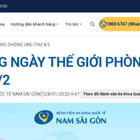
.HCM
oa
Hướng dẫn khách hàng
Tin tức
1800 6767 (Nhá
ÒNG CHỐNG UNG THƯ 4/2
 NGÀY THẾ GIỚI PHÒ
/2
UỐC TẾ NAM SÀI GÒN
28/01/2025
47
Theo dõi Bệnh viện Đa khoa Quố