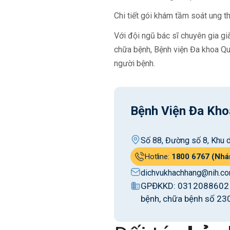
Chi tiết gói khám tầm soát ung 
Với đội ngũ bác sĩ chuyên gia gi
chữa bệnh, Bệnh viện Đa khoa Qu
người bệnh.
Bệnh Viện Đa Kho
Số 88, Đường số 8, Khu d
Hotline:
1800 6767 (Nhá
dichvukhachhang@nih.co
GPĐKKD: 0312088602 c
bệnh, chữa bệnh số 23