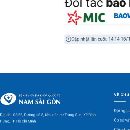
Đối tác
bảo 
Cập nhật lần cuối: 14:14 18
VỀ CHÚ
Đội ngũ 
Địa chỉ:
Số 88, Đường số 8, Khu dân cư Trung Sơn, Xã Bình
Cơ sở vậ
Hưng, TP. Hồ Chí Minh
Câu chu