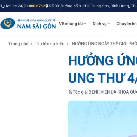
Hotline 24/7:
1800 6767
Số 88, Đường số 8, KDC Trung Sơn, Bình Hưng, TP
Về chúng tôi
Dịch vụ
Chuyên kh
Trang chủ
Tin tức sự kiện
HƯỞNG ỨNG NGÀY THẾ GIỚI PH
HƯỞNG ỨNG
UNG THƯ 4
Tác giả: BỆNH VIỆN ĐA KHOA Q