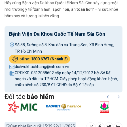
Hãy cùng Bệnh viện Đa khoa Quốc tế Nam Sài Gòn xây dựng một
môi trường y tế
“xanh hơn, sạch hơn, an toàn hơn”
– vì sức khỏe
hôm nay và tương lai bền vững.
Bệnh Viện Đa Khoa Quốc Tế Nam Sài Gòn
Số 88, Đường số 8, Khu dân cư Trung Sơn, Xã Bình Hưng,
TP. Hồ Chí Minh
Hotline:
1800 6767 (Nhánh 2)
dichvukhachhang@nih.com.vn
GPĐKKD: 0312088602 cấp ngày 14/12/2012 bởi Sở Kế
hoạch và đầu tư TP.HCM. Giấy phép hoạt động khám bệnh,
chữa bệnh số 230/BYT-GPHĐ do Bộ Y Tế cấp.
Đối tác
bảo hiểm
Cập nhật lần cuối: 15:39 22/11/2025