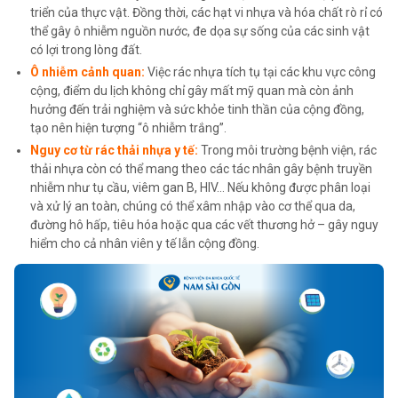
triển của thực vật. Đồng thời, các hạt vi nhựa và hóa chất rò rỉ có
thể gây ô nhiễm nguồn nước, đe dọa sự sống của các sinh vật
có lợi trong lòng đất.
Ô nhiễm cảnh quan:
Việc rác nhựa tích tụ tại các khu vực công
cộng, điểm du lịch không chỉ gây mất mỹ quan mà còn ảnh
hưởng đến trải nghiệm và sức khỏe tinh thần của cộng đồng,
tạo nên hiện tượng “ô nhiễm trắng”.
Nguy cơ từ rác thải nhựa y tế:
Trong môi trường bệnh viện, rác
thải nhựa còn có thể mang theo các tác nhân gây bệnh truyền
nhiễm như tụ cầu, viêm gan B, HIV… Nếu không được phân loại
và xử lý an toàn, chúng có thể xâm nhập vào cơ thể qua da,
đường hô hấp, tiêu hóa hoặc qua các vết thương hở – gây nguy
hiểm cho cả nhân viên y tế lẫn cộng đồng.