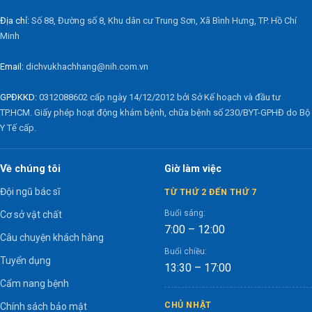
Địa chỉ:
Số 88, Đường số 8, Khu dân cư Trung Sơn, Xã Bình Hưng, TP. Hồ Chí
Minh
Email:
dichvukhachhang@nih.com.vn
GPĐKKD:
0312088602 cấp ngày 14/12/2012 bởi Sở Kế hoạch và đầu tư
TP.HCM. Giấy phép hoạt động khám bệnh, chữa bệnh số 230/BYT-GPHĐ do Bộ
Y Tế cấp.
Về chúng tôi
Giờ làm việc
Đội ngũ bác sĩ
TỪ THỨ 2 ĐẾN THỨ 7
Buổi sáng:
Cơ sở vật chất
7:00 – 12:00
Câu chuyện khách hàng
Buổi chiều:
Tuyển dụng
13:30 – 17:00
Cẩm nang bệnh
CHỦ NHẬT
Chính sách bảo mật