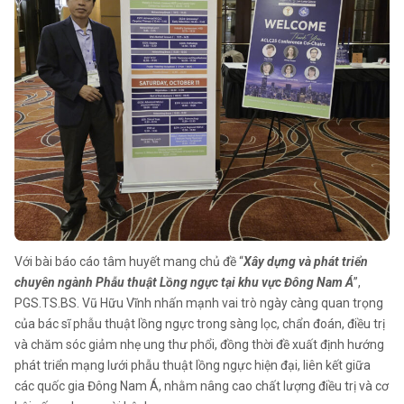
Với bài báo cáo tâm huyết mang chủ đề “
Xây dựng và phát triển
chuyên ngành Phẫu thuật Lồng ngực tại khu vực Đông Nam Á
”,
PGS.TS.BS. Vũ Hữu Vĩnh nhấn mạnh vai trò ngày càng quan trọng
của bác sĩ phẫu thuật lồng ngực trong sàng lọc, chẩn đoán, điều trị
và chăm sóc giảm nhẹ ung thư phổi, đồng thời đề xuất định hướng
phát triển mạng lưới phẫu thuật lồng ngực hiện đại, liên kết giữa
các quốc gia Đông Nam Á, nhằm nâng cao chất lượng điều trị và cơ