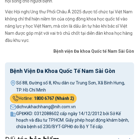
hội sống cho người bệnh.
Việc Hội nghị Ung thư Phổi Châu Á 2025 được tổ chức tại Việt Nam
không chỉ thể hiện niềm tin của cộng đồng khoa học quốc tế vào
năng lực y học Việt Nam, mà còn là dấu ấn tự hào khi bác sĩ Việt
Nam được góp mặt với vai trò chủ chốt tại diễn đàn khoa học hàng
đầu khu vực.
Bệnh viện Đa khoa Quốc tế Nam Sài Gòn
Bệnh Viện Đa Khoa Quốc Tế Nam Sài Gòn
Số 88, Đường số 8, Khu dân cư Trung Sơn, Xã Bình Hưng,
TP. Hồ Chí Minh
Hotline:
1800 6767 (Nhánh 2)
dichvukhachhang@nih.com.vn
GPĐKKD: 0312088602 cấp ngày 14/12/2012 bởi Sở Kế
hoạch và đầu tư TP.HCM. Giấy phép hoạt động khám bệnh,
chữa bệnh số 230/BYT-GPHĐ do Bộ Y Tế cấp.