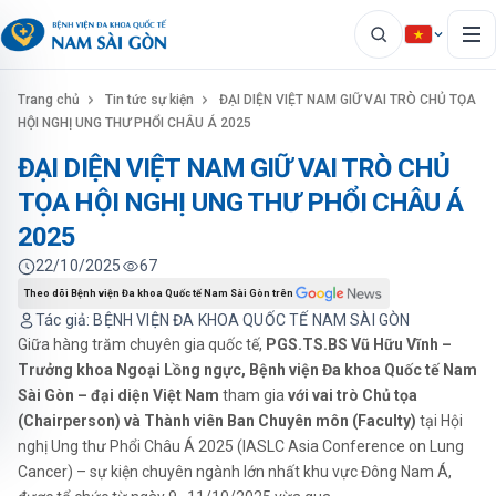
Trang chủ
Tin tức sự kiện
ĐẠI DIỆN VIỆT NAM GIỮ VAI TRÒ CHỦ TỌA
HỘI NGHỊ UNG THƯ PHỔI CHÂU Á 2025
ĐẠI DIỆN VIỆT NAM GIỮ VAI TRÒ CHỦ
TỌA HỘI NGHỊ UNG THƯ PHỔI CHÂU Á
2025
22/10/2025
67
Theo dõi Bệnh viện Đa khoa Quốc tế Nam Sài Gòn trên
Tác giả: BỆNH VIỆN ĐA KHOA QUỐC TẾ NAM SÀI GÒN
Giữa hàng trăm chuyên gia quốc tế,
PGS.TS.BS Vũ Hữu Vĩnh –
Trưởng khoa Ngoại Lồng ngực, Bệnh viện Đa khoa Quốc tế Nam
Sài Gòn – đại diện Việt Nam
tham gia
với vai trò Chủ tọa
(Chairperson) và Thành viên Ban Chuyên môn (Faculty)
tại Hội
nghị Ung thư Phổi Châu Á 2025 (IASLC Asia Conference on Lung
Cancer) – sự kiện chuyên ngành lớn nhất khu vực Đông Nam Á,