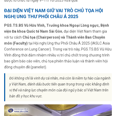
được tổ chức từ ngày 9–11/10/2025 vừa qua.
ĐẠI DIỆN VIỆT NAM GIỮ VAI TRÒ CHỦ TỌA HỘI
NGHỊ UNG THƯ PHỔI CHÂU Á 2025
P
GS.TS.BS Vũ Hữu Vĩnh, Trưởng khoa Ngoại Lồng ngực, Bệnh
viện Đa khoa Quốc tế Nam Sài Gòn
, đại diện Việt Nam tham gia
với tư cách
Chủ tọa (Chairperson) và Thành viên Ban Chuyên
môn (Faculty)
tại Hội nghị Ung thư Phổi Châu Á 2025 (IASLC Asia
Conference on Lung Cancer).
Trong vai trò này, PGS.TS.BS Vũ Hữu
Vĩnh đồng thời đảm nhiệm nhiều vị trí chủ chốt trong chương trình
bao gồm báo cáo viên, chủ tọa phiên thảo luận và thành viên hội
đồng chuyên đề (panelist).
Đó không chỉ là vinh dự cá nhân, mà còn là niềm tự hào của ngành
y Việt Nam, đánh dấu bước tiến quan trọng trong việc khẳng định
vị thế và năng lực chuyên môn của đội ngũ y bác sĩ Việt Nam trên
bản đồ y học khu vực.