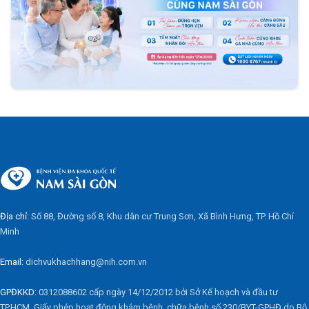
Địa chỉ:
Số 88, Đường số 8, Khu dân cư Trung Sơn, Xã Bình Hưng, TP. Hồ Chí
Minh
Email:
dichvukhachhang@nih.com.vn
GPĐKKD:
0312088602 cấp ngày 14/12/2012 bởi Sở Kế hoạch và đầu tư
TP.HCM. Giấy phép hoạt động khám bệnh, chữa bệnh số 230/BYT-GPHĐ do Bộ