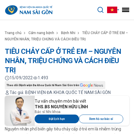
benhviennamsaigon.com
Trang chủ
Cẩm nang bệnh
Bệnh Nhi
TIÊU CHẢY CẤP Ở TRẺ EM –
NGUYÊN NHÂN, TRIỆU CHỨNG VÀ CÁCH ĐIỀU TRỊ
TIÊU CHẢY CẤP Ở TRẺ EM – NGUYÊN
NHÂN, TRIỆU CHỨNG VÀ CÁCH ĐIỀU
TRỊ
15/09/2022
1.493
Theo dõi Bệnh viện Đa khoa Quốc tế Nam Sài Gòn trên
Tác giả: BỆNH VIỆN ĐA KHOA QUỐC TẾ NAM SÀI GÒN
Tư vấn chuyên môn bài viết
THS.BS NGUYỄN HỮU LĨNH
Bác sĩ Nhi khoa.
Đặt lịch hẹn
Xem hồ sơ bác sĩ
Nguyên nhân phổ biến gây tiêu chảy cấp ở trẻ em là nhiễm trùng