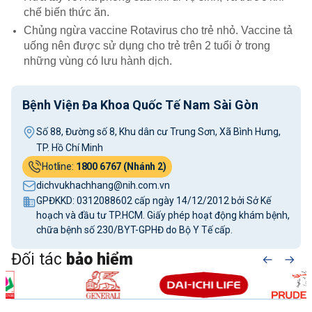
chế biến thức ăn.
Chủng ngừa vaccine Rotavirus cho trẻ nhỏ. Vaccine tả
uống nên được sử dụng cho trẻ trên 2 tuổi ở trong
những vùng có lưu hành dịch.
Bệnh Viện Đa Khoa Quốc Tế Nam Sài Gòn
Số 88, Đường số 8, Khu dân cư Trung Sơn, Xã Bình Hưng,
TP. Hồ Chí Minh
Hotline:
1800 6767 (Nhánh 2)
dichvukhachhang@nih.com.vn
GPĐKKD: 0312088602 cấp ngày 14/12/2012 bởi Sở Kế
hoạch và đầu tư TP.HCM. Giấy phép hoạt động khám bệnh,
chữa bệnh số 230/BYT-GPHĐ do Bộ Y Tế cấp.
Đối tác
bảo hiểm