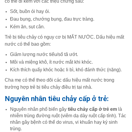
có thể đi kèm với các triệu chứng sau:
Sốt, buồn ói hay ói.
Đau bụng, chướng bụng, đau trực tràng.
Kém ăn, sụt cân.
Trẻ bị tiêu chảy có nguy cơ bị MẤT NƯỚC. Dấu hiệu mất
nước có thể bao gồm:
Giảm lượng nước tiểu/số tã ướt.
Môi và miệng khô, ít nước mắt khi khóc.
Kích thích quấy khóc hoặc li bì, khó đánh thức (nặng).
Cha mẹ có thể theo dõi các dấu hiệu mất nước trong
trường hợp trẻ bị tiêu chảy điều trị tại nhà.
Nguyên nhân tiêu chảy cấp ở trẻ:
Nguyên nhân phổ biến gây
tiêu chảy cấp ở trẻ em
là
nhiễm trùng đường ruột (viêm dạ dày ruột cấp tính). Tác
nhân gây bệnh có thể do virus, vi khuẩn hay ký sinh
trùng.