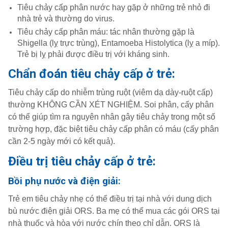
Tiêu chảy cấp phân nước hay gặp ở những trẻ nhỏ đi
nhà trẻ và thường do virus.
Tiêu chảy cấp phân máu: tác nhân thường gặp là
Shigella (lỵ trực trùng), Entamoeba Histolytica (lỵ a míp).
Trẻ bị lỵ phải được điều trị với kháng sinh.
Chẩn đoán tiêu chảy cấp ở trẻ:
Tiêu chảy cấp do nhiễm trùng ruột (viêm dạ dày-ruột cấp)
thường KHÔNG CẦN XÉT NGHIỆM. Soi phân, cấy phân
có thể giúp tìm ra nguyên nhân gây tiêu chảy trong một số
trường hợp, đặc biệt tiêu chảy cấp phân có máu (cấy phân
cần 2-5 ngày mới có kết quả).
Điều trị tiêu chảy cấp ở trẻ:
Bồi phụ nước và điện giải:
Trẻ em tiêu chảy nhẹ có thể điều trị tại nhà với dung dịch
bù nước điện giải ORS. Ba mẹ có thể mua các gói ORS tại
nhà thuốc và hòa với nước chín theo chỉ dẫn. ORS là