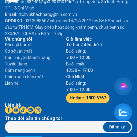
Địa chỉ:
Số 88, Đường số 8, Khu dân cư Trung Sơn, Xã Bình Hưng,
TP. Hồ Chí Minh
Email:
dichvukhachhang@nih.com.vn
GPĐKKD:
0312088602 cấp ngày 14/12/2012 bởi Sở Kế hoạch và
đầu tư TP.HCM. Giấy phép hoạt động khám bệnh, chữa bệnh số
230/BYT-GPHĐ do Bộ Y Tế cấp.
Về chúng tôi
Giờ làm việc
Đội ngũ bác sĩ
Từ thứ 2 đến thứ 7
Cơ sở vật chất
Buổi sáng:
Câu chuyện khách hàng
7:00 – 12:00
Tuyển dụng
Buổi chiều:
Cẩm nang bệnh
13:30 – 17:00
Chính sách bảo mật
Chủ Nhật
Liên hệ
Buổi sáng:
7:00 – 12:00
Hotline:
1800 6767
Liên hệ
Theo dõi bản tin chúng tôi
Đăng ký