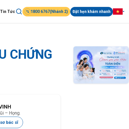
Tin Tức
1800 6767(Nhánh 2)
Đặt hẹn khám nhanh
ỆU CHỨNG
 VINH
ũi – Họng.
sơ bác sĩ