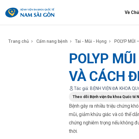
benhviennamsaigon.com
Về Chú
Trang chủ
Cẩm nang bệnh
Tai - Mũi - Họng
POLYP MŨI 
POLYP MŨI
VÀ CÁCH ĐI
Tác giả: BỆNH VIỆN ĐA KHOA Q
Theo dõi Bệnh viện Đa khoa Quốc tế 
Bệnh gây ra nhiều triệu chứng khó
mũi, giảm khứu giác và có thể dẫ
chứng nghiêm trọng nếu không đượ
thời.