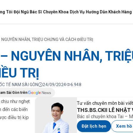
ng Tôi
Đội Ngũ Bác Sĩ
Chuyên Khoa
Dịch Vụ
Hướng Dẫn Khách Hàng
– NGUYÊN NHÂN, TRIỆU CHỨNG VÀ CÁCH ĐIỀU TRỊ
 – NGUYÊN NHÂN, TRI
ỀU TRỊ
UỐC TẾ NAM SÀI GÒN
24/09/2024
6.948
Nam Sài Gòn trên
 chịu như nghẹt
Tư vấn chuyên môn bài viết
n đến các biến
THS.BS.CKII LÊ NHẬT
Bác sĩ chuyên khoa Tai – M
c điều trị kịp
Đặt lịch hẹn
Xem hồ 