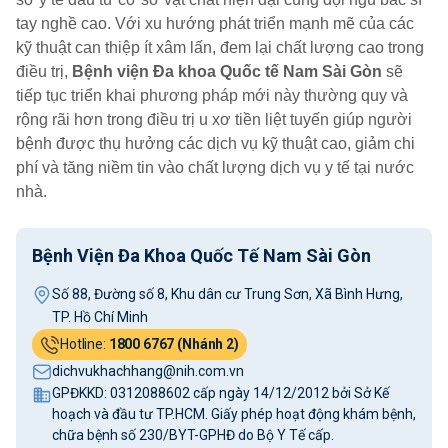
tay nghề cao. Với xu hướng phát triển mạnh mẽ của các
kỹ thuật can thiệp ít xâm lấn, đem lại chất lượng cao trong
điều trị,
Bệnh viện Đa khoa Quốc tế Nam Sài Gòn
sẽ
tiếp tục triển khai phương pháp mới này thường quy và
rộng rãi hơn trong điều trị u xơ tiền liệt tuyến giúp người
bệnh được thụ hưởng các dịch vụ kỹ thuật cao, giảm chi
phí và tăng niềm tin vào chất lượng dịch vụ y tế tại nước
nhà.
Bệnh Viện Đa Khoa Quốc Tế Nam Sài Gòn
Số 88, Đường số 8, Khu dân cư Trung Sơn, Xã Bình Hưng,
TP. Hồ Chí Minh
Hotline:
1800 6767 (Nhánh 2)
dichvukhachhang@nih.com.vn
GPĐKKD: 0312088602 cấp ngày 14/12/2012 bởi Sở Kế
hoạch và đầu tư TP.HCM. Giấy phép hoạt động khám bệnh,
chữa bệnh số 230/BYT-GPHĐ do Bộ Y Tế cấp.