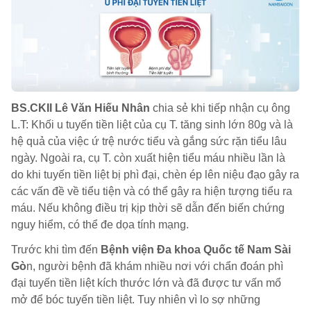
BS.CKII Lê Văn Hiếu Nhân
chia sẻ khi tiếp nhận cụ ông
L.T: Khối u tuyến tiền liệt của cụ T. tăng sinh lớn 80g và là
hệ quả của việc ứ trệ nước tiểu và gắng sức rặn tiểu lâu
ngày. Ngoài ra, cụ T. còn xuất hiện tiểu máu nhiều lần là
do khi tuyến tiền liệt bị phì đại, chèn ép lên niệu đạo gây ra
các vấn đề về tiểu tiện và có thể gây ra hiện tượng tiểu ra
máu. Nếu không điều trị kịp thời sẽ dẫn đến biến chứng
nguy hiểm, có thể đe dọa tính mạng.
Trước khi tìm đến
Bệnh viện Đa khoa Quốc tế Nam Sài
Gò
n, người bệnh đã khám nhiều nơi với chẩn đoán phì
đại tuyến tiền liệt kích thước lớn và đã được tư vấn mổ
mở để bóc tuyến tiền liệt. Tuy nhiên vì lo sợ những