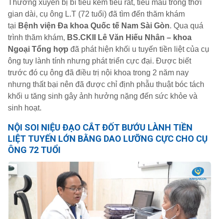
Thường xuyên bị bí tiểu kèm tiểu rắt, tiểu máu trong thời
gian dài, cụ ông L.T (72 tuổi) đã tìm đến thăm khám
tại
Bệnh viện Đa khoa Quốc tế Nam Sài Gòn
. Qua quá
trình thăm khám,
BS
.CKII Lê Văn Hiếu Nhân – khoa
Ngoại Tổng hợp
đã phát hiện khối u tuyến tiền liệt của cụ
ông tuy lành tính nhưng phát triển cực đại. Được biết
trước đó cụ ông đã điều trị nội khoa trong 2 năm nay
nhưng thất bại nên đã được chỉ định phẫu thuật bóc tách
khối u tăng sinh gây ảnh hưởng nặng đến sức khỏe và
sinh hoạt.
NỘI SOI NIỆU ĐẠO CẮT ĐỐT BƯỚU LÀNH TIỀN
LIỆT TUYẾN LỚN BẰNG DAO LƯỠNG CỰC CHO CỤ
ÔNG 72 TUỔI