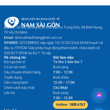
Địa chỉ:
Số 88, Đường số 8, Khu dân cư Trung Sơn, Xã Bình Hưng,
TP. Hồ Chí Minh
Email:
dichvukhachhang@nih.com.vn
GPĐKKD:
0312088602 cấp ngày 14/12/2012 bởi Sở Kế hoạch và
đầu tư TP.HCM. Giấy phép hoạt động khám bệnh, chữa bệnh số
230/BYT-GPHĐ do Bộ Y Tế cấp.
Về chúng tôi
Giờ làm việc
Đội ngũ bác sĩ
Từ thứ 2 đến thứ 7
Cơ sở vật chất
Buổi sáng:
Câu chuyện khách hàng
7:00 – 12:00
Tuyển dụng
Buổi chiều:
Cẩm nang bệnh
13:30 – 17:00
Chính sách bảo mật
Chủ Nhật
Liên hệ
Buổi sáng:
7:00 – 12:00
Hotline:
1800 6767