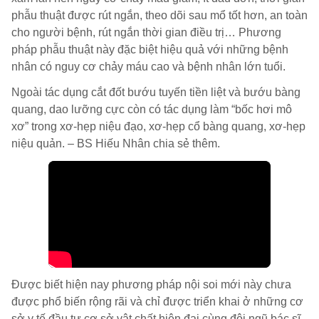
phẫu thuật được rút ngắn, theo dõi sau mổ tốt hơn, an toàn
cho người bệnh, rút ngắn thời gian điều trị… Phương
pháp phẫu thuật này đặc biệt hiệu quả với những bệnh
nhân có nguy cơ chảy máu cao và bệnh nhân lớn tuổi.
Ngoài tác dụng cắt đốt bướu tuyến tiền liệt và bướu bàng
quang, dao lưỡng cực còn có tác dụng làm “bốc hơi mô
xơ” trong xơ-hẹp niệu đạo, xơ-hẹp cổ bàng quang, xơ-hẹp
niệu quản. – BS Hiếu Nhân chia sẻ thêm.
Được biết hiện nay phương pháp nội soi mới này chưa
được phổ biến rộng rãi và chỉ được triển khai ở những cơ
sở y tế đầu tư cơ sở vật chất hiện đại cùng đội ngũ bác sĩ