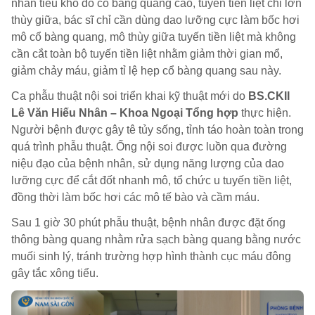
nhân tiểu khó do cổ bàng quang cao, tuyến tiền liệt chỉ lớn
thùy giữa, bác sĩ chỉ cần dùng dao lưỡng cực làm bốc hơi
mô cổ bàng quang, mô thùy giữa tuyến tiền liệt mà không
cần cắt toàn bộ tuyến tiền liệt nhằm giảm thời gian mổ,
giảm chảy máu, giảm tỉ lệ hẹp cổ bàng quang sau này.
Ca phẫu thuật nội soi triển khai kỹ thuật mới do
BS.CKII
Lê Văn Hiếu Nhân – Khoa Ngoại Tổng hợp
thực hiện.
Người bệnh được gây tê tủy sống, tỉnh táo hoàn toàn trong
quá trình phẫu thuật. Ống nội soi được luồn qua đường
niệu đạo của bệnh nhân, sử dụng năng lượng của dao
lưỡng cực để cắt đốt nhanh mô, tổ chức u tuyến tiền liệt,
đồng thời làm bốc hơi các mô tế bào và cầm máu.
Sau 1 giờ 30 phút phẫu thuật, bệnh nhân được đặt ống
thông bàng quang nhằm rửa sạch bàng quang bằng nước
muối sinh lý, tránh trường hợp hình thành cục máu đông
gây tắc xông tiểu.