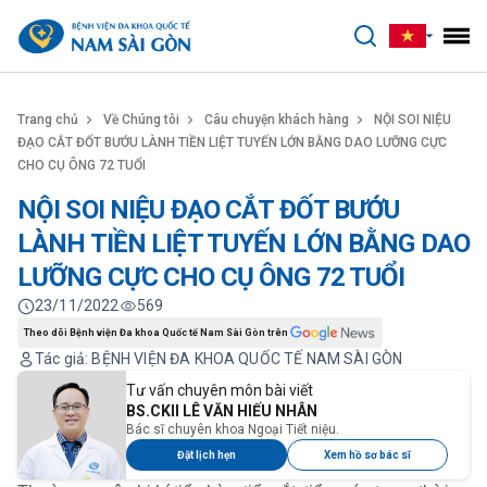
benhviennamsaigon.com
Trang chủ
Về Chúng tôi
Câu chuyện khách hàng
NỘI SOI NIỆU
ĐẠO CẮT ĐỐT BƯỚU LÀNH TIỀN LIỆT TUYẾN LỚN BẰNG DAO LƯỠNG CỰC
CHO CỤ ÔNG 72 TUỔI
NỘI SOI NIỆU ĐẠO CẮT ĐỐT BƯỚU
LÀNH TIỀN LIỆT TUYẾN LỚN BẰNG DAO
LƯỠNG CỰC CHO CỤ ÔNG 72 TUỔI
23/11/2022
569
Theo dõi Bệnh viện Đa khoa Quốc tế Nam Sài Gòn trên
Tác giả: BỆNH VIỆN ĐA KHOA QUỐC TẾ NAM SÀI GÒN
Tư vấn chuyên môn bài viết
BS.CKII LÊ VĂN HIẾU NHÂN
Bác sĩ chuyên khoa Ngoại Tiết niệu.
Đặt lịch hẹn
Xem hồ sơ bác sĩ