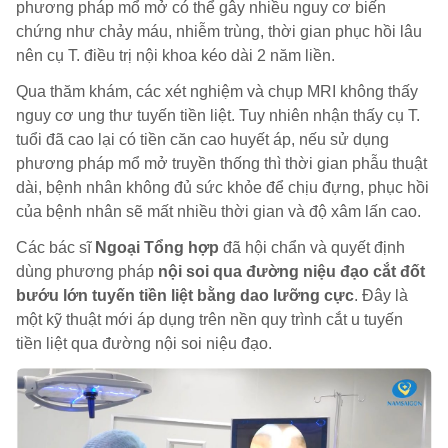
phương pháp mổ mở có thể gây nhiều nguy cơ biến
chứng như chảy máu, nhiễm trùng, thời gian phục hồi lâu
nên cụ T. điều trị nội khoa kéo dài 2 năm liền.
Qua thăm khám, các xét nghiệm và chụp MRI không thấy
nguy cơ ung thư tuyến tiền liệt. Tuy nhiên nhận thấy cụ T.
tuổi đã cao lại có tiền căn cao huyết áp, nếu sử dụng
phương pháp mổ mở truyền thống thì thời gian phẫu thuật
dài, bệnh nhân không đủ sức khỏe để chịu đựng, phục hồi
của bệnh nhân sẽ mất nhiều thời gian và độ xâm lấn cao.
Các bác sĩ
Ngoại Tổng hợp
đã hội chẩn và quyết định
dùng phương pháp
nội soi qua đường niệu đạo cắt đốt
bướu lớn tuyến tiền liệt bằng dao lưỡng cực
. Đây là
một kỹ thuật mới áp dụng trên nền quy trình cắt u tuyến
tiền liệt qua đường nội soi niệu đạo.