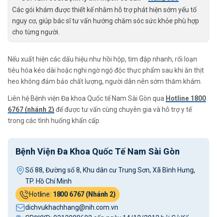
Các gói khám được thiết kế nhằm hỗ trợ phát hiện sớm yếu tố
nguy cơ, giúp bác sĩ tư vấn hướng chăm sóc sức khỏe phù hợp
cho từng người.
Nếu xuất hiện các dấu hiệu như hồi hộp, tim đập nhanh, rối loạn
tiêu hóa kéo dài hoặc nghi ngờ ngộ độc thực phẩm sau khi ăn thịt
heo không đảm bảo chất lượng, người dân nên sớm thăm khám.
Liên hệ Bệnh viện Đa khoa Quốc tế Nam Sài Gòn qua
Hotline 1800
6767 (nhánh 2)
để được tư vấn cùng chuyên gia và hỗ trợ y tế
trong các tình huống khẩn cấp.
Bệnh Viện Đa Khoa Quốc Tế Nam Sài Gòn
Số 88, Đường số 8, Khu dân cư Trung Sơn, Xã Bình Hưng,
TP. Hồ Chí Minh
Hotline:
1800 6767 (Nhánh 2)
dichvukhachhang@nih.com.vn