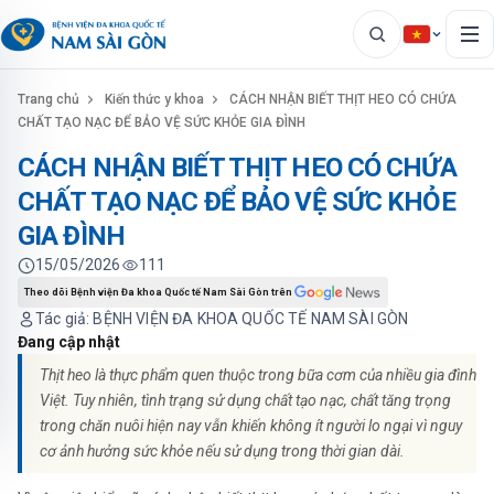
Trang chủ
Kiến thức y khoa
CÁCH NHẬN BIẾT THỊT HEO CÓ CHỨA
CHẤT TẠO NẠC ĐỂ BẢO VỆ SỨC KHỎE GIA ĐÌNH
CÁCH NHẬN BIẾT THỊT HEO CÓ CHỨA
CHẤT TẠO NẠC ĐỂ BẢO VỆ SỨC KHỎE
GIA ĐÌNH
15/05/2026
111
Theo dõi Bệnh viện Đa khoa Quốc tế Nam Sài Gòn trên
Tác giả: BỆNH VIỆN ĐA KHOA QUỐC TẾ NAM SÀI GÒN
Đang cập nhật
Thịt heo là thực phẩm quen thuộc trong bữa cơm của nhiều gia đình
Việt. Tuy nhiên, tình trạng sử dụng chất tạo nạc, chất tăng trọng
trong chăn nuôi hiện nay vẫn khiến không ít người lo ngại vì nguy
cơ ảnh hưởng sức khỏe nếu sử dụng trong thời gian dài.