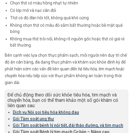
Chọn thịt có màu hồng nhạt tự nhiên
Có lớp mỡ và nạc cân đối
Thịt có độ đàn hồi tốt, không quá khô cứng
Không chọn thịt có màu đỏ sẫm bất thường hoặc bề mặt quá
bóng
Không mua thịt trôi nổi, không rõ nguồn gốc hoặc thịt có giá rẻ
bất thường.
Bên cạnh việc lựa chọn thực phẩm sạch, mỗi người nên duy trì chế
độ ăn cân bằng, đa dạng thực phẩm và khám sức khỏe định kỳ để
phát hiện sớm các vấn đề liên quan đến
hệ tiêu hóa, tim mạch hoặc
chuyển hóa
nếu tiếp xúc với thực phẩm không an toàn trong thời
gian dài.
Để chủ động theo dõi sức khỏe tiêu hóa, tim mạch và
chuyển hóa, bạn có thể tham khảo một số gói khám có
liên quan sau:
Dịch vụ Nội soi tiêu hóa không đau
Gói Tầm soát ung thư
Gói Tầm soát bệnh lý nội tiết, đái tháo đường, và tim mạch
Gói Tầm soát Bệnh lý tim mạch Cơ bản –
Nâng cao