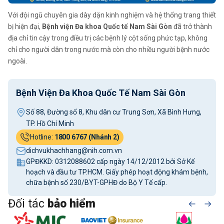
Với đội ngũ chuyên gia dày dặn kinh nghiệm và hệ thống trang thiết
bị hiện đại,
Bệnh viện Đa khoa Quốc tế Nam Sài Gòn
đã trở thành
địa chỉ tin cậy trong điều trị các bệnh lý cột sống phức tạp, không
chỉ cho người dân trong nước mà còn cho nhiều người bệnh nước
ngoài.
Bệnh Viện Đa Khoa Quốc Tế Nam Sài Gòn
Số 88, Đường số 8, Khu dân cư Trung Sơn, Xã Bình Hưng,
TP. Hồ Chí Minh
Hotline:
1800 6767 (Nhánh 2)
dichvukhachhang@nih.com.vn
GPĐKKD: 0312088602 cấp ngày 14/12/2012 bởi Sở Kế
hoạch và đầu tư TP.HCM. Giấy phép hoạt động khám bệnh,
chữa bệnh số 230/BYT-GPHĐ do Bộ Y Tế cấp.
Đối tác
bảo hiểm