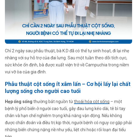
Chỉ 2 ngày sau phẫu thuật, bà K.D đã có thể tự sinh hoạt, đi lại nhẹ
nhàng với sự hỗ trợ của đai lưng. Sau một tuần theo dõi tích cực,
sức khỏe ổn định, bà được xuất viện trở về Campuchia trong niềm
vui vỡ òa của gia đình.
Phẫu thuật cột sống ít xâm lấn
–
Cơ hội lấy lại chất
lượng sống cho người cao tuổi
Hẹp ống sống
thường bắt nguồn từ
thoái hóa cột sống
– một
bệnh lý phổ biến ở người cao tuổi, gây đau lưng kéo dài, tê bì tay
chân và hạn chế nghiêm trọng khả năng vận động. Nếu không
được chẩn đoán và điều trị kịp thời, người bệnh có nguy cơ gặp phải
những biến chứng nặng nề như yếu, liệt chi hoặc rối loạn đại tiểu
tiện.