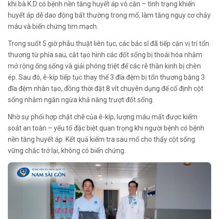
khi bà K.D có bệnh nền tăng huyết áp vô căn – tình trạng khiến
huyết áp dễ dao động bất thường trong mổ, làm tăng nguy cơ chảy
máu và biến chứng tim mạch.
Trong suốt 5 giờ phẫu thuật liên tục, các bác sĩ đã tiếp cận vị trí tổn
thương từ phía sau, cắt tạo hình các đốt sống bị thoái hóa nhằm
mở rộng ống sống và giải phóng triệt để các rễ thần kinh bị chèn
ép. Sau đó, ê-kíp tiếp tục thay thế 3 đĩa đệm bị tổn thương bằng 3
đĩa đệm nhân tạo, đồng thời đặt 8 vít chuyên dụng để cố định cột
sống nhằm ngăn ngừa khả năng trượt đốt sống.
Nhờ sự phối hợp chặt chẽ của ê-kíp, lượng máu mất được kiểm
soát an toàn – yếu tố đặc biệt quan trọng khi người bệnh có bệnh
nền tăng huyết áp. Kết quả kiểm tra sau mổ cho thấy cột sống
vững chắc trở lại, không có biến chứng.