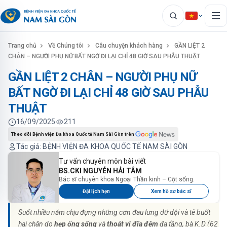
Trang chủ
Về Chúng tôi
Câu chuyện khách hàng
GẦN LIỆT 2
CHÂN – NGƯỜI PHỤ NỮ BẤT NGỜ ĐI LẠI CHỈ 48 GIỜ SAU PHẪU THUẬT
GẦN LIỆT 2 CHÂN – NGƯỜI PHỤ NỮ
BẤT NGỜ ĐI LẠI CHỈ 48 GIỜ SAU PHẪU
THUẬT
16/09/2025
211
Theo dõi Bệnh viện Đa khoa Quốc tế Nam Sài Gòn trên
Tác giả: BỆNH VIỆN ĐA KHOA QUỐC TẾ NAM SÀI GÒN
Tư vấn chuyên môn bài viết
BS.CKI NGUYỄN HẢI TÂM
Bác sĩ chuyên khoa Ngoại Thần kinh – Cột sống.
Đặt lịch hẹn
Xem hồ sơ bác sĩ
Suốt nhiều năm chịu đựng những cơn đau lưng dữ dội và tê buốt
hai chân do
hẹp ống sống
và
thoát vị đĩa đệm
đa tầng, bà K.D (62