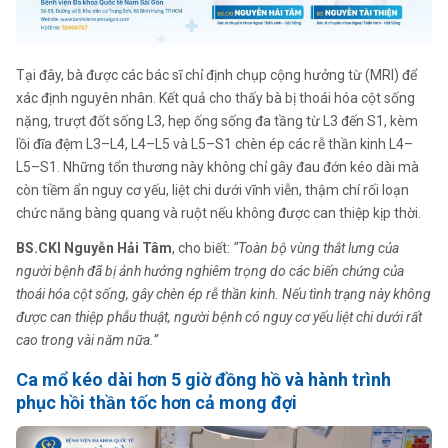
Tại đây, bà được các bác sĩ chỉ định chụp cộng hưởng từ (MRI) để
xác định nguyên nhân. Kết quả cho thấy bà bị thoái hóa cột sống
nặng, trượt đốt sống L3, hẹp ống sống đa tầng từ L3 đến S1, kèm
lồi đĩa đệm L3–L4, L4–L5 và L5–S1 chèn ép các rễ thần kinh L4–
L5–S1. Những tổn thương này không chỉ gây đau đớn kéo dài mà
còn tiềm ẩn nguy cơ yếu, liệt chi dưới vĩnh viễn, thậm chí rối loạn
chức năng bàng quang và ruột nếu không được can thiệp kịp thời.
BS.CKI Nguyễn Hải Tâm
, cho biết:
“Toàn bộ vùng thắt lưng của
người bệnh đã bị ảnh hưởng nghiêm trọng do các biến chứng của
thoái hóa cột sống, gây chèn ép rễ thần kinh. Nếu tình trạng này không
được can thiệp phẫu thuật, người bệnh có nguy cơ yếu liệt chi dưới rất
cao trong vài năm nữa.”
Ca mổ kéo dài hơn 5 giờ đồng hồ và hành trình
phục hồi thần tốc hơn cả mong đợi