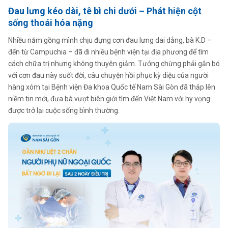
Đau lưng kéo dài, tê bì chi dưới
–
Phát hiện cột
sống thoái hóa nặng
Nhiều năm gồng mình chịu đựng cơn đau lưng dai dẳng, bà K.D –
đến từ Campuchia – đã đi nhiều bệnh viện tại địa phương để tìm
cách chữa trị nhưng không thuyên giảm. Tưởng chừng phải gắn bó
với cơn đau này suốt đời, câu chuyện hồi phục kỳ diệu của người
hàng xóm tại Bệnh viện Đa khoa Quốc tế Nam Sài Gòn đã thắp lên
niềm tin mới, đưa bà vượt biên giới tìm đến Việt Nam với hy vọng
được trở lại cuộc sống bình thường.