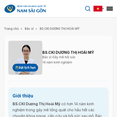
benhviennamsaigon.com
Trang chủ
Bác sĩ
BS.CKI DƯƠNG THỊ HOÀI MỸ
BS.CKI DƯƠNG THỊ HOÀI MỸ
Bác sĩ Gây mê hồi sức
14 năm kinh nghiệm
Đặt lịch hẹn
Giới thiệu
BS.CKI Dương Thị Hoài Mỹ
có hơn 14 năm kinh
nghiệm trong gây mê tổng quát cho hầu hết các
chuyên khoa ngoại, cấp cứu và hồi sức sau mổ. Bác