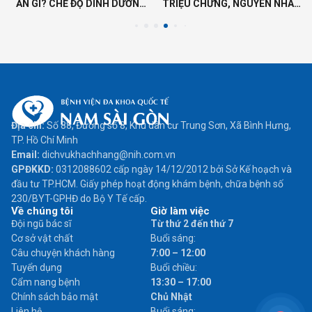
ĂN GÌ? CHẾ ĐỘ DINH DƯỠNG
TRIỆU CHỨNG, NGUYÊN NHÂN
N
GIÚP PHỤC HỒI NHANH
VÀ CÁCH ĐIỀU TRỊ
Địa chỉ:
Số 88, Đường số 8, Khu dân cư Trung Sơn, Xã Bình Hưng,
TP. Hồ Chí Minh
Email:
dichvukhachhang@nih.com.vn
GPĐKKD:
0312088602 cấp ngày 14/12/2012 bởi Sở Kế hoạch và
đầu tư TP.HCM. Giấy phép hoạt động khám bệnh, chữa bệnh số
230/BYT-GPHĐ do Bộ Y Tế cấp.
Về chúng tôi
Giờ làm việc
Đội ngũ bác sĩ
Từ thứ 2 đến thứ 7
Cơ sở vật chất
Buổi sáng:
Câu chuyện khách hàng
7:00 – 12:00
Tuyển dụng
Buổi chiều:
Cẩm nang bệnh
13:30 – 17:00
Chính sách bảo mật
Chủ Nhật
Liên hệ
Buổi sáng: