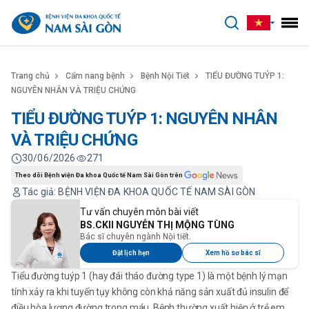
benhviennamsaigon.com
Trang chủ
Cẩm nang bệnh
Bệnh Nội Tiết
TIỂU ĐƯỜNG TUÝP 1:
NGUYÊN NHÂN VÀ TRIỆU CHỨNG
TIỂU ĐƯỜNG TUÝP 1: NGUYÊN NHÂN
VÀ TRIỆU CHỨNG
30/06/2026
271
Theo dõi Bệnh viện Đa khoa Quốc tế Nam Sài Gòn trên
Tác giả: BỆNH VIỆN ĐA KHOA QUỐC TẾ NAM SÀI GÒN
Tư vấn chuyên môn bài viết
BS.CKII NGUYỄN THỊ MỘNG TÙNG
Bác sĩ chuyên ngành Nội tiết.
Đặt lịch hẹn
Xem hồ sơ bác sĩ
Tiểu đường tuýp 1 (hay đái tháo đường type 1) là một bệnh lý mạn
tính xảy ra khi tuyến tụy không còn khả năng sản xuất đủ insulin để
điều hòa lượng đường trong máu. Bệnh thường xuất hiện ở trẻ em,