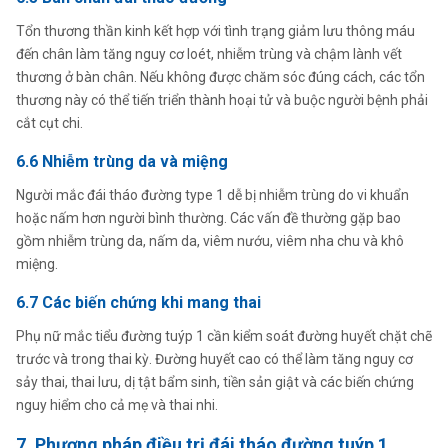
Tổn thương thần kinh kết hợp với tình trạng giảm lưu thông máu
đến chân làm tăng nguy cơ loét, nhiễm trùng và chậm lành vết
thương ở bàn chân. Nếu không được chăm sóc đúng cách, các tổn
thương này có thể tiến triển thành hoại tử và buộc người bệnh phải
cắt cụt chi.
6.6 Nhiễm trùng da và miệng
Người mắc đái tháo đường type 1 dễ bị nhiễm trùng do vi khuẩn
hoặc nấm hơn người bình thường. Các vấn đề thường gặp bao
gồm nhiễm trùng da, nấm da, viêm nướu, viêm nha chu và khô
miệng.
6.7 Các biến chứng khi mang thai
Phụ nữ mắc tiểu đường tuýp 1 cần kiểm soát đường huyết chặt chẽ
trước và trong thai kỳ. Đường huyết cao có thể làm tăng nguy cơ
sảy thai, thai lưu, dị tật bẩm sinh, tiền sản giật và các biến chứng
nguy hiểm cho cả mẹ và thai nhi.
7. Phương pháp điều trị đái tháo đường tuýp 1