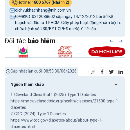
Hotline:
1800 6767 (Nhánh 2)
dichvukhachhang@nih.com.vn
GPĐKKD: 0312088602 cấp ngày 14/12/2012 bởi Sở Kế
hoạch và đầu tư TP.HCM. Giấy phép hoạt động khám bệnh,
chữa bệnh số 230/BYT-GPHĐ do Bộ Y Tế cấp.
Đối tác
bảo hiểm
Cập nhật lần cuối: 08:53 30/06/2026
Nguồn tham khảo
1. Cleveland Clinic Staff. (2025). Type 1 Diabetes
https://my.clevelandclinic.org/health/diseases/21500-type-1-
diabetes
2. CDC. (2024). Type 1 Diabetes
https://www.cdc.gov/diabetes/about/about-type-1-
diabetes.html