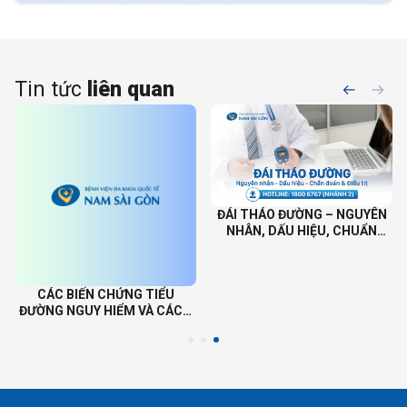
Tin tức
liên quan
ĐÁI THÁO ĐƯỜNG – NGUYÊN
NHÂN, DẤU HIỆU, CHUẨN
ĐOÁN VÀ CÁCH ĐIỀU TRỊ
CÁC BIẾN CHỨNG TIỂU
ĐƯỜNG NGUY HIỂM VÀ CÁCH
PHÒNG NGỪA