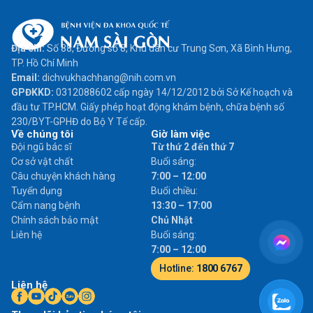
Địa chỉ:
Số 88, Đường số 8, Khu dân cư Trung Sơn, Xã Bình Hưng,
TP. Hồ Chí Minh
Email:
dichvukhachhang@nih.com.vn
GPĐKKD:
0312088602 cấp ngày 14/12/2012 bởi Sở Kế hoạch và
đầu tư TP.HCM. Giấy phép hoạt động khám bệnh, chữa bệnh số
230/BYT-GPHĐ do Bộ Y Tế cấp.
Về chúng tôi
Giờ làm việc
Đội ngũ bác sĩ
Từ thứ 2 đến thứ 7
Cơ sở vật chất
Buổi sáng:
Câu chuyện khách hàng
7:00 – 12:00
Tuyển dụng
Buổi chiều:
Cẩm nang bệnh
13:30 – 17:00
Chính sách bảo mật
Chủ Nhật
Liên hệ
Buổi sáng:
7:00 – 12:00
Hotline:
1800 6767
Liên hệ