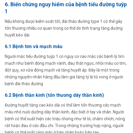
6. Biến chứng nguy hiểm của bệnh tiểu đường tuýp
1
Nếu không được kiểm soát tốt, đái tháo đường type 1 có thể gây
tổn thương nhiều cơ quan trong cơ thể do tình trạng tăng đường
huyết kéo dài.
6.1 Bệnh tim và mạch máu
Người mắc tiểu đường tuýp 1 có nguy cơ cao mắc các bệnh lý tim
mạch như bệnh động mạch vành, đau thắt ngực, nhồi máu cơ tim,
đột quỵ, xơ vữa động mạch và tăng huyết áp. Đây là một trong
những nguyên nhân hàng đầu làm gia tăng tỷ lệ tử vong ở người
bệnh đái tháo đường.
6.2 Bệnh thần kinh (tổn thương dây thần kinh)
Đường huyết tăng cao kéo dài có thể làm tổn thương các mạch
máu nhỏ nuôi dưỡng dây thần kinh, đặc biệt ở tay và chân. Người
bệnh có thể xuất hiện các triệu chứng như tê bì, châm chích, nóng
rát hoặc đau ở các đầu chi. Trong những trường hợp nặng, người
bệnh có thể mất cảm giác ở bàn chân hoặc bàn tay.