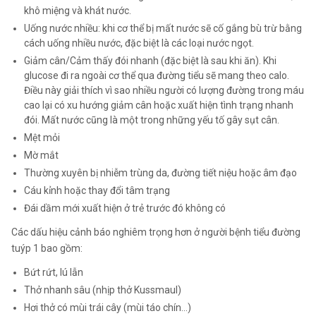
khô miệng và khát nước.
Uống nước nhiều: khi cơ thể bị mất nước sẽ cố gắng bù trừ bằng
cách uống nhiều nước, đặc biệt là các loại nước ngọt.
Giảm cân/Cảm thấy đói nhanh (đặc biệt là sau khi ăn). Khi
glucose đi ra ngoài cơ thể qua đường tiểu sẽ mang theo calo.
Điều này giải thích vì sao nhiều người có lượng đường trong máu
cao lại có xu hướng giảm cân hoặc xuất hiện tình trạng nhanh
đói. Mất nước cũng là một trong những yếu tố gây sụt cân.
Mệt mỏi
Mờ mắt
Thường xuyên bị nhiễm trùng da, đường tiết niệu hoặc âm đạo
Cáu kỉnh hoặc thay đổi tâm trạng
Đái dầm mới xuất hiện ở trẻ trước đó không có
Các dấu hiệu cảnh báo nghiêm trọng hơn ở người bệnh tiểu đường
tuýp 1 bao gồm:
Bứt rứt, lú lẫn
Thở nhanh sâu (nhịp thở Kussmaul)
Hơi thở có mùi trái cây (mùi táo chín…)