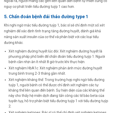
Ngoài ra, người mang các gen liên quan đến bệnh tự miễn cũng có
nguy cơ phát triển tiểu đường tuýp 1 cao hơn.
5. Chẩn đoán bệnh đái tháo đường type 1
Khi nghi ngờ mắc tiểu đường tuýp 1, bác sĩ sẽ chỉ định một số xét
nghiệm để xác định tình trạng tăng đường huyết, đánh giá khả
năng sản xuất insulin của cơ thể và phân biệt với các loại tiểu
đường khác.
Xét nghiệm đường huyết lúc đói: Xét nghiệm đường huyết là
phương pháp phổ biến để chẩn đoán tiểu đường tuýp 1. Người
bệnh cần nhịn ăn ít nhất 8 giờ trước khi thực hiện.
Xét nghiệm HbA1c: Xét nghiệm phản ánh mức đường huyết
trung bình trong 2-3 tháng gần nhất.
Xét nghiệm kháng thể: Trong trường hợp nghi ngờ tiểu đường
tuýp 1, người bệnh có thể được chỉ định xét nghiệm các tự
kháng thể liên quan đến bệnh. Sự hiện diện của các kháng thể
này cho thấy hệ miễn dịch đang tấn công các tế bào beta của
tuyến tụy, hỗ trợ phân biệt tiểu đường tuýp 1 với tiểu đường tuýp
2.
Xét nghiệm ketones: Bác sĩ có thể chỉ định xét nghiệm ketones