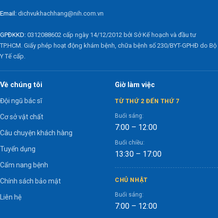
Email:
dichvukhachhang@nih.com.vn
GPĐKKD:
0312088602 cấp ngày 14/12/2012 bởi Sở Kế hoạch và đầu tư
TP.HCM. Giấy phép hoạt động khám bệnh, chữa bệnh số 230/BYT-GPHĐ do Bộ
Y Tế cấp.
Về chúng tôi
Giờ làm việc
Đội ngũ bác sĩ
TỪ THỨ 2 ĐẾN THỨ 7
Buổi sáng:
Cơ sở vật chất
7:00 – 12:00
Câu chuyện khách hàng
Buổi chiều:
Tuyển dụng
13:30 – 17:00
Cẩm nang bệnh
CHỦ NHẬT
Chính sách bảo mật
Buổi sáng:
Liên hệ
7:00 – 12:00