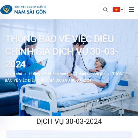
THÔNG BÁO VỀ VIỆC ĐIỀU
CHỈNH GIÁ DỊCH VỤ 30-03-
2024
Trang chủ
Hướng dẫn khách hàng
Thông tin viện phí
THÔNG
BÁO VỀ VIỆC ĐIỀU CHỈNH GIÁ DỊCH VỤ 30-03-2024
THÔNG BÁO VỀ VIỆC ĐIỀU CHỈNH GIÁ
DỊCH VỤ 30-03-2024