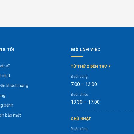
NG TÔI
GIỜ LÀM VIỆC
bác sĩ
TỪ THỨ 2 ĐẾN THỨ 7
t chất
Buổi sáng:
7:00 – 12:00
yện khách hàng
Buổi chiều:
ụng
13:30 – 17:00
g bệnh
ách bảo mật
CHỦ NHẬT
Buổi sáng: