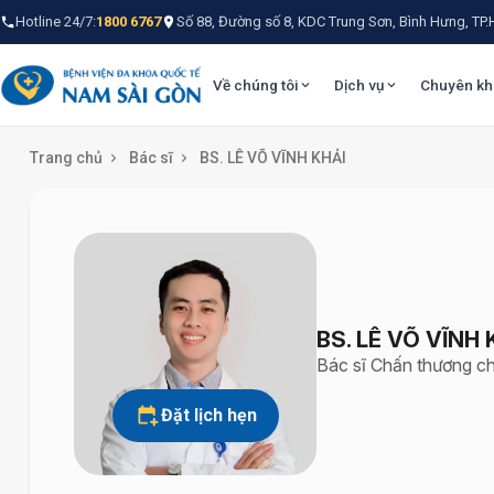
Hotline 24/7:
1800 6767
Số 88, Đường số 8, KDC Trung Sơn, Bình Hưng, TP
Về chúng tôi
Dịch vụ
Chuyên kh
Trang chủ
Bác sĩ
BS. LÊ VÕ VĨNH KHẢI
BS. LÊ VÕ VĨNH 
Bác sĩ Chấn thương ch
Đặt lịch hẹn