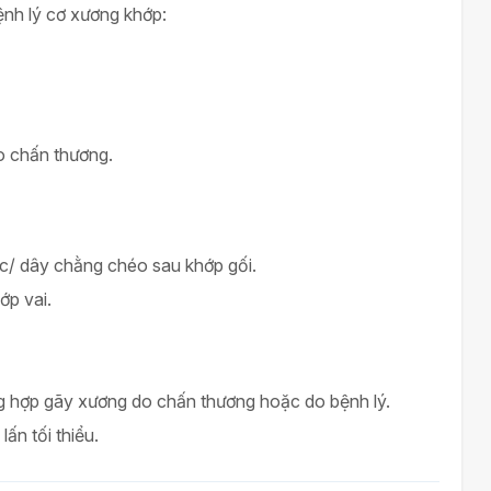
ệnh lý cơ xương khớp:
o chấn thương.
c/ dây chằng chéo sau khớp gối.
p vai.
g hợp gãy xương do chấn thương hoặc do bệnh lý.
ấn tối thiểu.