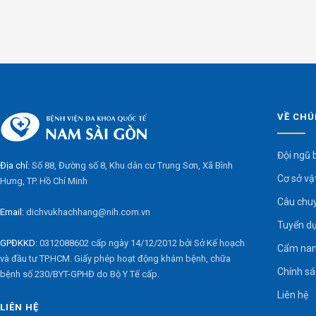
VỀ CHÚ
Đội ngũ 
Địa chỉ:
Số 88, Đường số 8, Khu dân cư Trung Sơn, Xã Bình
Cơ sở vậ
Hưng, TP. Hồ Chí Minh
Câu chu
Email:
dichvukhachhang@nih.com.vn
Tuyển d
GPĐKKD:
0312088602 cấp ngày 14/12/2012 bởi Sở Kế hoạch
Cẩm nan
và đầu tư TP.HCM. Giấy phép hoạt động khám bệnh, chữa
Chính s
bệnh số 230/BYT-GPHĐ do Bộ Y Tế cấp.
Liên hệ
LIÊN HỆ