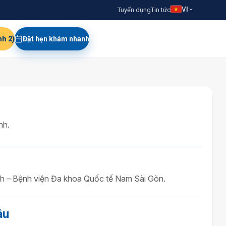
VI
Tuyển dụng
Tin tức
nh 2)
Đặt hẹn khám nhanh
nh.
h – Bệnh viện Đa khoa Quốc tế Nam Sài Gòn.
âu