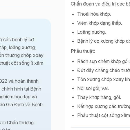
Chẩn đoán và điều trị các b
Thoái hóa khớp.
Viêm khớp dạng thấp.
Loãng xương.
ị các bệnh lý cơ
Bệnh lý cơ xương khớp d
hấp, loãng xương;
Phẫu thuật:
 tổn thương chóp xoay
Rách sụn chêm khớp gối.
thuật cột sống ít xâm
Đứt dây chằng chéo trướ
Tổn xương chóp xoay khớ
2022 và hoàn thành
Nội soi gối, vai.
chỉnh hình tại Bệnh
nghiệm học tập và
Thay khớp háng, gối.
dân Gia Định và Bệnh
Kết hợp xương các trườn
Phẫu thuật cột sống xâm l
c sĩ Chấn thương