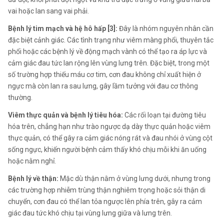
vai hoặc lan sang vai phải.
Bệnh lý tim mạch và hệ hô hấp [3]:
Đây là nhóm nguyên nhân cần
đặc biệt cảnh giác. Các tình trạng như viêm màng phổi, thuyên tắc
phổi hoặc các bệnh lý về động mạch vành có thể tạo ra áp lực và
cảm giác đau tức lan rộng lên vùng lưng trên. Đặc biệt, trong một
số trường hợp thiếu máu cơ tim, cơn đau không chỉ xuất hiện ở
ngực mà còn lan ra sau lưng, gây lầm tưởng với đau cơ thông
thường.
Viêm thực quản và bệnh lý tiêu hóa:
Các rối loạn tại đường tiêu
hóa trên, chẳng hạn như trào ngược dạ dày thực quản hoặc viêm
thực quản, có thể gây ra cảm giác nóng rát và đau nhói ở vùng cột
sống ngực, khiến người bệnh cảm thấy khó chịu mỗi khi ăn uống
hoặc nằm nghỉ.
Bệnh lý về thận:
Mặc dù thận nằm ở vùng lưng dưới, nhưng trong
các trường hợp nhiễm trùng thận nghiêm trọng hoặc sỏi thận di
chuyển, cơn đau có thể lan tỏa ngược lên phía trên, gây ra cảm
giác đau tức khó chịu tại vùng lưng giữa và lưng trên.