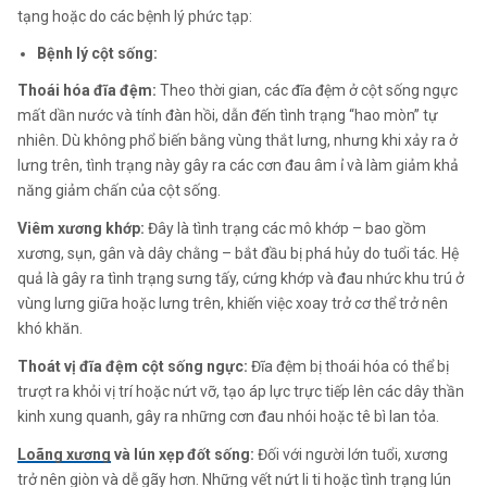
tạng hoặc do các bệnh lý phức tạp:
Bệnh lý cột sống:
Thoái hóa đĩa đệm:
Theo thời gian, các đĩa đệm ở cột sống ngực
mất dần nước và tính đàn hồi, dẫn đến tình trạng “hao mòn” tự
nhiên. Dù không phổ biến bằng vùng thắt lưng, nhưng khi xảy ra ở
lưng trên, tình trạng này gây ra các cơn đau âm ỉ và làm giảm khả
năng giảm chấn của cột sống.
Viêm xương khớp:
Đây là tình trạng các mô khớp – bao gồm
xương, sụn, gân và dây chằng – bắt đầu bị phá hủy do tuổi tác. Hệ
quả là gây ra tình trạng sưng tấy, cứng khớp và đau nhức khu trú ở
vùng lưng giữa hoặc lưng trên, khiến việc xoay trở cơ thể trở nên
khó khăn.
Thoát vị đĩa đệm cột sống ngực:
Đĩa đệm bị thoái hóa có thể bị
trượt ra khỏi vị trí hoặc nứt vỡ, tạo áp lực trực tiếp lên các dây thần
kinh xung quanh, gây ra những cơn đau nhói hoặc tê bì lan tỏa.
Loãng xương
và lún xẹp đốt sống:
Đối với người lớn tuổi, xương
trở nên giòn và dễ gãy hơn. Những vết nứt li ti hoặc tình trạng lún