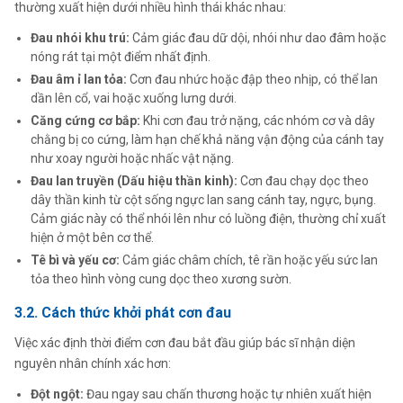
thường xuất hiện dưới nhiều hình thái khác nhau:
Đau nhói khu trú:
Cảm giác đau dữ dội, nhói như dao đâm hoặc
nóng rát tại một điểm nhất định.
Đau âm ỉ lan tỏa:
Cơn đau nhức hoặc đập theo nhịp, có thể lan
dần lên cổ, vai hoặc xuống lưng dưới.
Căng cứng cơ bắp:
Khi cơn đau trở nặng, các nhóm cơ và dây
chằng bị co cứng, làm hạn chế khả năng vận động của cánh tay
như xoay người hoặc nhấc vật nặng.
Đau lan truyền (Dấu hiệu thần kinh):
Cơn đau chạy dọc theo
dây thần kinh từ cột sống ngực lan sang cánh tay, ngực, bụng.
Cảm giác này có thể nhói lên như có luồng điện, thường chỉ xuất
hiện ở một bên cơ thể.
Tê bì và yếu cơ:
Cảm giác châm chích, tê rần hoặc yếu sức lan
tỏa theo hình vòng cung dọc theo xương sườn.
3.2. Cách thức khởi phát cơn đau
Việc xác định thời điểm cơn đau bắt đầu giúp bác sĩ nhận diện
nguyên nhân chính xác hơn:
Đột ngột:
Đau ngay sau chấn thương hoặc tự nhiên xuất hiện