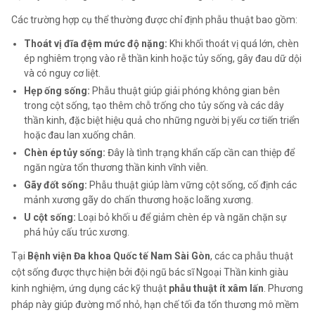
Các trường hợp cụ thể thường được chỉ định phẫu thuật bao gồm:
Thoát vị đĩa đệm mức độ nặng:
Khi khối thoát vị quá lớn, chèn
ép nghiêm trọng vào rễ thần kinh hoặc tủy sống, gây đau dữ dội
và có nguy cơ liệt.
Hẹp ống sống:
Phẫu thuật giúp giải phóng không gian bên
trong cột sống, tạo thêm chỗ trống cho tủy sống và các dây
thần kinh, đặc biệt hiệu quả cho những người bị yếu cơ tiến triển
hoặc đau lan xuống chân.
Chèn ép tủy sống:
Đây là tình trạng khẩn cấp cần can thiệp để
ngăn ngừa tổn thương thần kinh vĩnh viễn.
Gãy đốt sống:
Phẫu thuật giúp làm vững cột sống, cố định các
mảnh xương gãy do chấn thương hoặc loãng xương.
U cột sống:
Loại bỏ khối u để giảm chèn ép và ngăn chặn sự
phá hủy cấu trúc xương.
Tại
Bệnh viện Đa khoa Quốc tế Nam Sài Gòn
, các ca phẫu thuật
cột sống được thực hiện bởi đội ngũ bác sĩ Ngoại Thần kinh giàu
kinh nghiệm, ứng dụng các kỹ thuật
phẫu thuật ít xâm lấn
. Phương
pháp này giúp đường mổ nhỏ, hạn chế tối đa tổn thương mô mềm