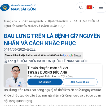
Trang chủ
Cẩm nang bệnh
Bệnh Thần Kinh
ĐAU LƯNG TRÊN LÀ
BỆNH GÌ? NGUYÊN NHÂN VÀ CÁCH KHẮC PHỤC
ĐAU LƯNG TRÊN LÀ BỆNH GÌ? NGUYÊN
NHÂN VÀ CÁCH KHẮC PHỤC
14/05/2026
222
Theo dõi Bệnh viện Đa khoa Quốc tế Nam Sài Gòn trên
Tác giả: BỆNH VIỆN ĐA KHOA QUỐC TẾ NAM SÀI GÒN
Tư vấn chuyên môn bài viết
THS.BS DƯƠNG ĐỨC ANH
Bác sĩ Ngoại Thần kinh – Cột sống.
Đặt lịch hẹn
Xem hồ sơ bác sĩ
Đau lưng trên (đau cột sống ngực) có thể tiềm ẩn nhiều nguy cơ sức
khỏe phức tạp do cấu trúc này gắn liền với lồng ngực và các cơ quan
nội tạng quan trọng.