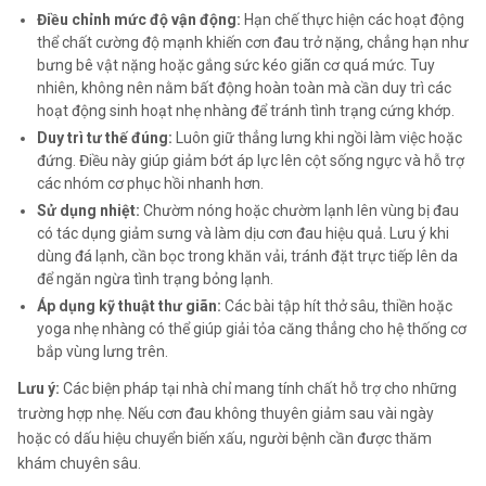
Điều chỉnh mức độ vận động:
Hạn chế thực hiện các hoạt động
thể chất cường độ mạnh khiến cơn đau trở nặng, chẳng hạn như
bưng bê vật nặng hoặc gắng sức kéo giãn cơ quá mức. Tuy
nhiên, không nên nằm bất động hoàn toàn mà cần duy trì các
hoạt động sinh hoạt nhẹ nhàng để tránh tình trạng cứng khớp.
Duy trì tư thế đúng:
Luôn giữ thẳng lưng khi ngồi làm việc hoặc
đứng. Điều này giúp giảm bớt áp lực lên cột sống ngực và hỗ trợ
các nhóm cơ phục hồi nhanh hơn.
Sử dụng nhiệt:
Chườm nóng hoặc chườm lạnh lên vùng bị đau
có tác dụng giảm sưng và làm dịu cơn đau hiệu quả. Lưu ý khi
dùng đá lạnh, cần bọc trong khăn vải, tránh đặt trực tiếp lên da
để ngăn ngừa tình trạng bỏng lạnh.
Áp dụng kỹ thuật thư giãn:
Các bài tập hít thở sâu, thiền hoặc
yoga nhẹ nhàng có thể giúp giải tỏa căng thẳng cho hệ thống cơ
bắp vùng lưng trên.
Lưu ý:
Các biện pháp tại nhà chỉ mang tính chất hỗ trợ cho những
trường hợp nhẹ. Nếu cơn đau không thuyên giảm sau vài ngày
hoặc có dấu hiệu chuyển biến xấu, người bệnh cần được thăm
khám chuyên sâu.