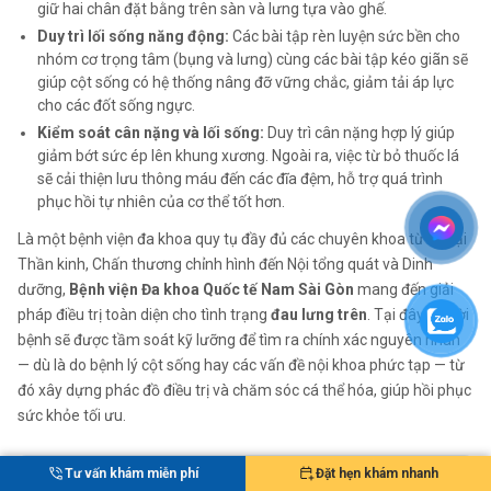
giữ hai chân đặt bằng trên sàn và lưng tựa vào ghế.
Duy trì lối sống năng động:
Các bài tập rèn luyện sức bền cho
nhóm cơ trọng tâm (bụng và lưng) cùng các bài tập kéo giãn sẽ
giúp cột sống có hệ thống nâng đỡ vững chắc, giảm tải áp lực
cho các đốt sống ngực.
Kiểm soát cân nặng và lối sống:
Duy trì cân nặng hợp lý giúp
giảm bớt sức ép lên khung xương. Ngoài ra, việc từ bỏ thuốc lá
sẽ cải thiện lưu thông máu đến các đĩa đệm, hỗ trợ quá trình
phục hồi tự nhiên của cơ thể tốt hơn.
Là một bệnh viện đa khoa quy tụ đầy đủ các chuyên khoa từ Ngoại
Thần kinh, Chấn thương chỉnh hình đến Nội tổng quát và Dinh
dưỡng,
Bệnh viện Đa khoa Quốc tế Nam Sài Gòn
mang đến giải
pháp điều trị toàn diện cho tình trạng
đau lưng trên
. Tại đây, người
bệnh sẽ được tầm soát kỹ lưỡng để tìm ra chính xác nguyên nhân
— dù là do bệnh lý cột sống hay các vấn đề nội khoa phức tạp — từ
đó xây dựng phác đồ điều trị và chăm sóc cá thể hóa, giúp hồi phục
sức khỏe tối ưu.
Tư vấn khám miễn phí
Đặt hẹn khám nhanh
Bệnh Viện Đa Khoa Quốc Tế Nam Sài Gòn