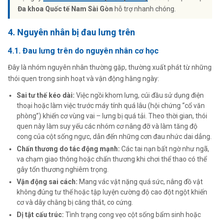
Đa khoa Quốc tế Nam Sài Gòn
hỗ trợ nhanh chóng.
4. Nguyên nhân bị đau lưng trên
4.1. Đau lưng trên do nguyên nhân cơ học
Đây là nhóm nguyên nhân thường gặp, thường xuất phát từ những
thói quen trong sinh hoạt và vận động hằng ngày:
Sai tư thế kéo dài:
Việc ngồi khom lưng, cúi đầu sử dụng điện
thoại hoặc làm việc trước máy tính quá lâu (hội chứng “cổ văn
phòng”) khiến cơ vùng vai – lưng bị quá tải. Theo thời gian, thói
quen này làm suy yếu các nhóm cơ nâng đỡ và làm tăng độ
cong của cột sống ngực, dẫn đến những cơn đau nhức dai dẳng.
Chấn thương do tác động mạnh:
Các tai nạn bất ngờ như ngã,
va chạm giao thông hoặc chấn thương khi chơi thể thao có thể
gây tổn thương nghiêm trọng.
Vận động sai cách:
Mang vác vật nặng quá sức, nâng đồ vật
không đúng tư thế hoặc tập luyện cường độ cao đột ngột khiến
cơ và dây chằng bị căng thắt, co cứng.
Dị tật cấu trúc:
Tình trạng cong vẹo cột sống bẩm sinh hoặc