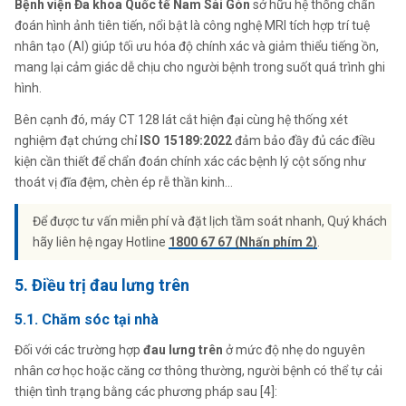
Bệnh viện Đa khoa Quốc tế Nam Sài Gòn
sở hữu hệ thống chẩn
đoán hình ảnh tiên tiến, nổi bật là công nghệ MRI tích hợp trí tuệ
nhân tạo (AI) giúp tối ưu hóa độ chính xác và giảm thiểu tiếng ồn,
mang lại cảm giác dễ chịu cho người bệnh trong suốt quá trình ghi
hình.
Bên cạnh đó, máy CT 128 lát cắt hiện đại cùng hệ thống xét
nghiệm đạt chứng chỉ
ISO 15189:2022
đảm bảo đầy đủ các điều
kiện cần thiết để chẩn đoán chính xác các bệnh lý cột sống như
thoát vị đĩa đệm, chèn ép rễ thần kinh…
Để được tư vấn miễn phí và đặt lịch tầm soát nhanh, Quý khách
hãy liên hệ ngay Hotline
1800 67 67 (Nhấn phím 2)
.
5. Điều trị đau lưng trên
5.1. Chăm sóc tại nhà
Đối với các trường hợp
đau lưng trên
ở mức độ nhẹ do nguyên
nhân cơ học hoặc căng cơ thông thường, người bệnh có thể tự cải
thiện tình trạng bằng các phương pháp sau [4]: