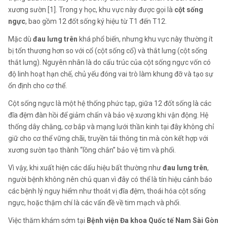
xương sườn [1]. Trong y học, khu vực này được gọi là
cột sống
ngực
, bao gồm 12 đốt sống ký hiệu từ T1 đến T12.
Mặc dù
đau lưng trên
khá phổ biến, nhưng khu vực này thường ít
bị tổn thương hơn so với cổ (cột sống cổ) và thắt lưng (cột sống
thắt lưng). Nguyên nhân là do cấu trúc của cột sống ngực vốn có
độ linh hoạt hạn chế, chủ yếu đóng vai trò làm khung đỡ và tạo sự
ổn định cho cơ thể.
Cột sống ngực là một hệ thống phức tạp, giữa 12 đốt sống là các
đĩa đệm đàn hồi để giảm chấn và bảo vệ xương khi vận động. Hệ
thống dây chằng, cơ bắp và mạng lưới thần kinh tại đây không chỉ
giữ cho cơ thể vững chãi, truyền tải thông tin mà còn kết hợp với
xương sườn tạo thành “lồng chắn” bảo vệ tim và phổi.
Vì vậy, khi xuất hiện các dấu hiệu bất thường như
đau lưng trên
,
người bệnh không nên chủ quan vì đây có thể là tín hiệu cảnh báo
các bệnh lý nguy hiểm như thoát vị đĩa đệm, thoái hóa cột sống
ngực, hoặc thậm chí là các vấn đề về tim mạch và phổi.
Việc thăm khám sớm tại
Bệnh viện Đa khoa Quốc tế Nam Sài Gòn