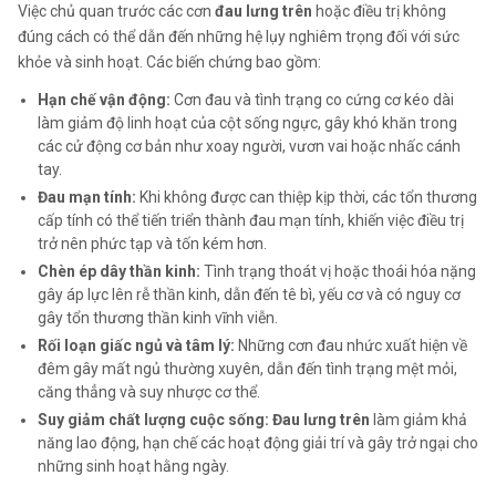
Việc chủ quan trước các cơn
đau lưng trên
hoặc điều trị không
đúng cách có thể dẫn đến những hệ lụy nghiêm trọng đối với sức
khỏe và sinh hoạt. Các biến chứng bao gồm:
Hạn chế vận động:
Cơn đau và tình trạng co cứng cơ kéo dài
làm giảm độ linh hoạt của cột sống ngực, gây khó khăn trong
các cử động cơ bản như xoay người, vươn vai hoặc nhấc cánh
tay.
Đau mạn tính:
Khi không được can thiệp kịp thời, các tổn thương
cấp tính có thể tiến triển thành đau mạn tính, khiến việc điều trị
trở nên phức tạp và tốn kém hơn.
Chèn ép dây thần kinh:
Tình trạng thoát vị hoặc thoái hóa nặng
gây áp lực lên rễ thần kinh, dẫn đến tê bì, yếu cơ và có nguy cơ
gây tổn thương thần kinh vĩnh viễn.
Rối loạn giấc ngủ và tâm lý:
Những cơn đau nhức xuất hiện về
đêm gây mất ngủ thường xuyên, dẫn đến tình trạng mệt mỏi,
căng thẳng và suy nhược cơ thể.
Suy giảm chất lượng cuộc sống:
Đau lưng trên
làm giảm khả
năng lao động, hạn chế các hoạt động giải trí và gây trở ngại cho
những sinh hoạt hằng ngày.