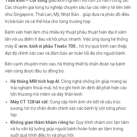
Thần kinh – Cột sống
giàu kinh nghiệm với hơn 20 năm công tác.
Các chuyên gia từng tu nghiệp chuyên sâu tại các nền y tế tiên tiến
như Singapore, Thái Lan, Mỹ, Nhật Bản… giúp đưa ra phác đồ điều
trị bài bản và cá thể hóa cho từng trường hợp.
Bệnh viện hiện làm chủ nhiều kỹ thuật phẫu thuật hiện đại ít xâm
lấn với ưu điểm ít đau và hồi phục nhanh. Việc ứng dụng hệ thống
máy
C-arm
,
kính vi phẫu Tivato 700…
hỗ trợ quá trình can thiệp
đạt độ chính xác cao và đảm bảo an toàn tối đa cho người bệnh.
Bên cạnh chuyên môn cao, hệ thống thiết bị chẩn đoán tại bệnh
viện cũng được đầu tư đồng bộ:
Hệ thống MRI tích hợp AI:
Công nghệ chống ồn giúp mang lại
trải nghiệm thoải mái, hỗ trợ ghi hình ổn định để phát hiện các
tổn thương mô mềm và dây thần kinh.
Máy CT 128 lát cắt:
Cung cấp hình ảnh chi tiết về cấu trúc
xương, hỗ trợ chẩn đoán chính xác các bệnh lý cột sống phức
tạp.
Không gian thăm khám riêng tư:
Quy trình chăm sóc tận tâm
và tư vấn kỹ lưỡng giúp người bệnh hoàn toàn an tâm trong
suốt quá trình điều trị và phục hồi.