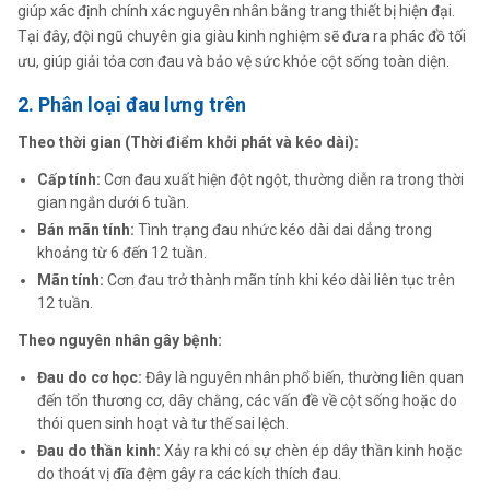
giúp xác định chính xác nguyên nhân bằng trang thiết bị hiện đại.
Tại đây, đội ngũ chuyên gia giàu kinh nghiệm sẽ đưa ra phác đồ tối
ưu, giúp giải tỏa cơn đau và bảo vệ sức khỏe cột sống toàn diện.
2. Phân loại đau lưng trên
Theo thời gian (Thời điểm khởi phát và kéo dài):
Cấp tính:
Cơn đau xuất hiện đột ngột, thường diễn ra trong thời
gian ngắn dưới 6 tuần.
Bán mãn tính:
Tình trạng đau nhức kéo dài dai dẳng trong
khoảng từ 6 đến 12 tuần.
Mãn tính:
Cơn đau trở thành mãn tính khi kéo dài liên tục trên
12 tuần.
Theo nguyên nhân gây bệnh:
Đau do cơ học:
Đây là nguyên nhân phổ biến, thường liên quan
đến tổn thương cơ, dây chằng, các vấn đề về cột sống hoặc do
thói quen sinh hoạt và tư thế sai lệch.
Đau do thần kinh:
Xảy ra khi có sự chèn ép dây thần kinh hoặc
do thoát vị đĩa đệm gây ra các kích thích đau.