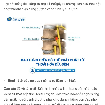
xẹp đốt sống do loãng xương có thể gây ra những cơn đau thắt đột
ngột và làm biến dạng đường cong sinh lý của lưng.
Bệnh lý từ các cơ quan nội tạng (Đau lan tỏa):
Các vấn đề về túi mật:
Điển hình nhất là tình trạng sỏi mật hoặc
viêm túi mật cấp tính. Khi túi mật bị kích thích hoặc tắc nghẽn ống
dẫn mật, người bệnh thường phải chịu đựng những cơn đau nhói
dữ dội, khởi phát đột ngột và khu trú đặc trưng ở vùng giữa hai bả