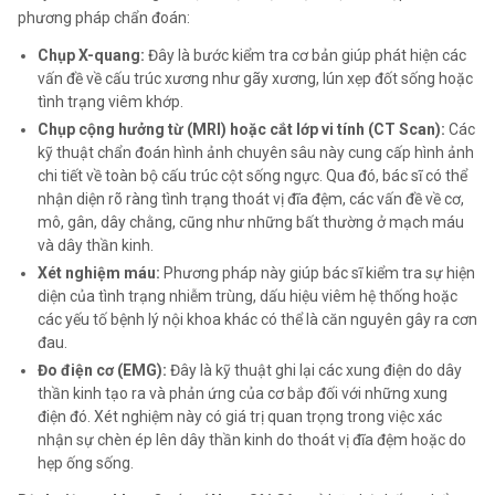
phương pháp chẩn đoán:
Chụp X-quang:
Đây là bước kiểm tra cơ bản giúp phát hiện các
vấn đề về cấu trúc xương như gãy xương, lún xẹp đốt sống hoặc
tình trạng viêm khớp.
Chụp cộng hưởng từ (MRI) hoặc cắt lớp vi tính (CT Scan):
Các
kỹ thuật chẩn đoán hình ảnh chuyên sâu này cung cấp hình ảnh
chi tiết về toàn bộ cấu trúc cột sống ngực. Qua đó, bác sĩ có thể
nhận diện rõ ràng tình trạng thoát vị đĩa đệm, các vấn đề về cơ,
mô, gân, dây chằng, cũng như những bất thường ở mạch máu
và dây thần kinh.
Xét nghiệm máu:
Phương pháp này giúp bác sĩ kiểm tra sự hiện
diện của tình trạng nhiễm trùng, dấu hiệu viêm hệ thống hoặc
các yếu tố bệnh lý nội khoa khác có thể là căn nguyên gây ra cơn
đau.
Đo điện cơ (EMG):
Đây là kỹ thuật ghi lại các xung điện do dây
thần kinh tạo ra và phản ứng của cơ bắp đối với những xung
điện đó. Xét nghiệm này có giá trị quan trọng trong việc xác
nhận sự chèn ép lên dây thần kinh do thoát vị đĩa đệm hoặc do
hẹp ống sống.