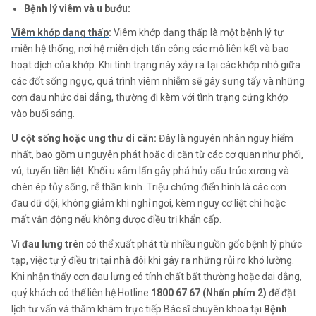
Bệnh lý viêm và u bướu:
Viêm khớp dạng thấp
:
Viêm khớp dạng thấp là một bệnh lý tự
miễn hệ thống, nơi hệ miễn dịch tấn công các mô liên kết và bao
hoạt dịch của khớp. Khi tình trạng này xảy ra tại các khớp nhỏ giữa
các đốt sống ngực, quá trình viêm nhiễm sẽ gây sưng tấy và những
cơn đau nhức dai dẳng, thường đi kèm với tình trạng cứng khớp
vào buổi sáng.
U cột sống hoặc ung thư di căn:
Đây là nguyên nhân nguy hiểm
nhất, bao gồm u nguyên phát hoặc di căn từ các cơ quan như phổi,
vú, tuyến tiền liệt. Khối u xâm lấn gây phá hủy cấu trúc xương và
chèn ép tủy sống, rễ thần kinh. Triệu chứng điển hình là các cơn
đau dữ dội, không giảm khi nghỉ ngơi, kèm nguy cơ liệt chi hoặc
mất vận động nếu không được điều trị khẩn cấp.
Vì
đau lưng trên
có thể xuất phát từ nhiều nguồn gốc bệnh lý phức
tạp, việc tự ý điều trị tại nhà đôi khi gây ra những rủi ro khó lường.
Khi nhận thấy cơn đau lưng có tính chất bất thường hoặc dai dẳng,
quý khách có thể liên hệ Hotline
1800 67 67 (Nhấn phím 2)
để đặt
lịch tư vấn và thăm khám trực tiếp Bác sĩ chuyên khoa tại
Bệnh