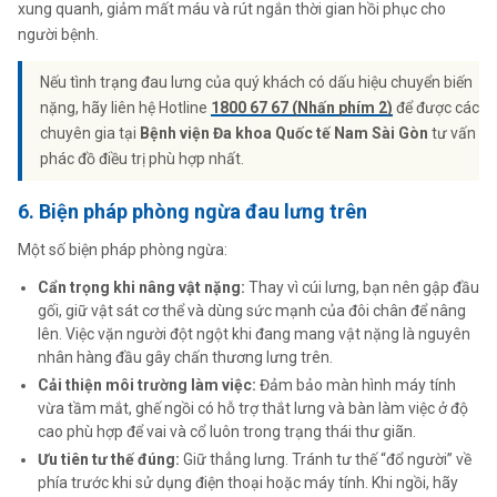
xung quanh, giảm mất máu và rút ngắn thời gian hồi phục cho
người bệnh.
Nếu tình trạng đau lưng của quý khách có dấu hiệu chuyển biến
nặng, hãy liên hệ Hotline
1800 67 67 (Nhấn phím 2)
để được các
chuyên gia tại
Bệnh viện Đa khoa Quốc tế Nam Sài Gòn
tư vấn
phác đồ điều trị phù hợp nhất.
6. Biện pháp phòng ngừa đau lưng trên
Một số biện pháp phòng ngừa:
Cẩn trọng khi nâng vật nặng:
Thay vì cúi lưng, bạn nên gập đầu
gối, giữ vật sát cơ thể và dùng sức mạnh của đôi chân để nâng
lên. Việc vặn người đột ngột khi đang mang vật nặng là nguyên
nhân hàng đầu gây chấn thương lưng trên.
Cải thiện môi trường làm việc:
Đảm bảo màn hình máy tính
vừa tầm mắt, ghế ngồi có hỗ trợ thắt lưng và bàn làm việc ở độ
cao phù hợp để vai và cổ luôn trong trạng thái thư giãn.
Ưu tiên tư thế đúng:
Giữ thẳng lưng. Tránh tư thế “đổ người” về
phía trước khi sử dụng điện thoại hoặc máy tính. Khi ngồi, hãy