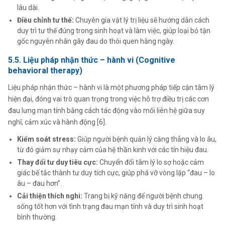
lâu dài.
Điều chỉnh tư thế:
Chuyên gia vật lý trị liệu sẽ hướng dẫn cách
duy trì tư thế đúng trong sinh hoạt và làm việc, giúp loại bỏ tận
gốc nguyên nhân gây đau do thói quen hằng ngày.
5.5. Liệu pháp nhận thức – hành vi (Cognitive
behavioral therapy)
Liệu pháp nhận thức – hành vi là một phương pháp tiếp cận tâm lý
hiện đại, đóng vai trò quan trọng trong việc hỗ trợ điều trị các cơn
đau lưng mạn tính bằng cách tác động vào mối liên hệ giữa suy
nghĩ, cảm xúc và hành động [6].
Kiểm soát stress:
Giúp người bệnh quản lý căng thẳng và lo âu,
từ đó giảm sự nhạy cảm của hệ thần kinh với các tín hiệu đau.
Thay đổi tư duy tiêu cực:
Chuyển đổi tâm lý lo sợ hoặc cảm
giác bế tắc thành tư duy tích cực, giúp phá vỡ vòng lặp “đau – lo
âu – đau hơn”.
Cải thiện thích nghi:
Trang bị kỹ năng để người bệnh chung
sống tốt hơn với tình trạng đau mạn tính và duy trì sinh hoạt
bình thường.