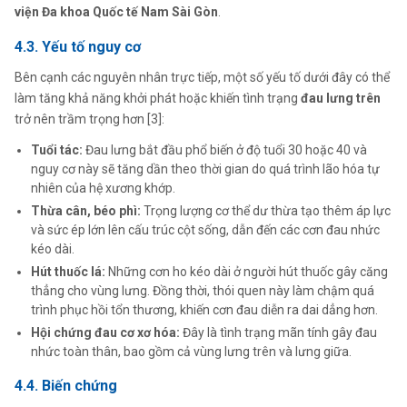
viện Đa khoa Quốc tế Nam Sài Gòn
.
4.3. Yếu tố nguy cơ
Bên cạnh các nguyên nhân trực tiếp, một số yếu tố dưới đây có thể
làm tăng khả năng khởi phát hoặc khiến tình trạng
đau lưng trên
trở nên trầm trọng hơn [3]:
Tuổi tác:
Đau lưng bắt đầu phổ biến ở độ tuổi 30 hoặc 40 và
nguy cơ này sẽ tăng dần theo thời gian do quá trình lão hóa tự
nhiên của hệ xương khớp.
Thừa cân, béo phì:
Trọng lượng cơ thể dư thừa tạo thêm áp lực
và sức ép lớn lên cấu trúc cột sống, dẫn đến các cơn đau nhức
kéo dài.
Hút thuốc lá:
Những cơn ho kéo dài ở người hút thuốc gây căng
thẳng cho vùng lưng. Đồng thời, thói quen này làm chậm quá
trình phục hồi tổn thương, khiến cơn đau diễn ra dai dẳng hơn.
Hội chứng đau cơ xơ hóa:
Đây là tình trạng mãn tính gây đau
nhức toàn thân, bao gồm cả vùng lưng trên và lưng giữa.
4.4. Biến chứng