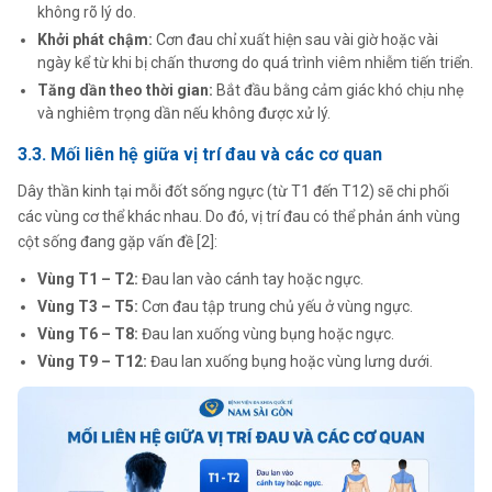
không rõ lý do.
Khởi phát chậm:
Cơn đau chỉ xuất hiện sau vài giờ hoặc vài
ngày kể từ khi bị chấn thương do quá trình viêm nhiễm tiến triển.
Tăng dần theo thời gian:
Bắt đầu bằng cảm giác khó chịu nhẹ
và nghiêm trọng dần nếu không được xử lý.
3.3. Mối liên hệ giữa vị trí đau và các cơ quan
Dây thần kinh tại mỗi đốt sống ngực (từ T1 đến T12) sẽ chi phối
các vùng cơ thể khác nhau. Do đó, vị trí đau có thể phản ánh vùng
cột sống đang gặp vấn đề [2]:
Vùng T1 – T2:
Đau lan vào cánh tay hoặc ngực.
Vùng T3 – T5:
Cơn đau tập trung chủ yếu ở vùng ngực.
Vùng T6 – T8:
Đau lan xuống vùng bụng hoặc ngực.
Vùng T9 – T12:
Đau lan xuống bụng hoặc vùng lưng dưới.