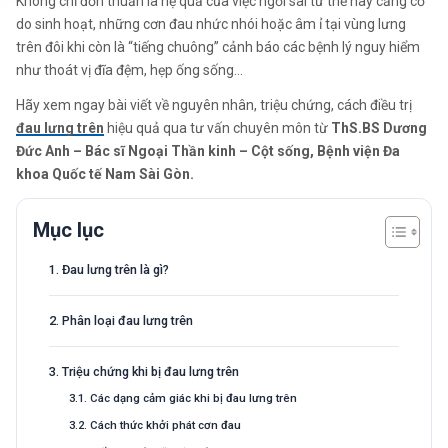
Không chỉ đơn thuần là hệ quả của việc ngồi sai tư thế hay căng cơ
do sinh hoạt, những cơn đau nhức nhói hoặc âm ỉ tại vùng lưng
trên đôi khi còn là “tiếng chuông” cảnh báo các bệnh lý nguy hiểm
như thoát vị đĩa đệm, hẹp ống sống…
Hãy xem ngay bài viết về nguyên nhân, triệu chứng, cách điều trị
đau lưng trên
hiệu quả qua tư vấn chuyên môn từ
ThS.BS Dương
Đức Anh – Bác sĩ Ngoại Thần kinh – Cột sống, Bệnh viện Đa
khoa Quốc tế Nam Sài Gòn.
Mục lục
1. Đau lưng trên là gì?
2. Phân loại đau lưng trên
3. Triệu chứng khi bị đau lưng trên
3.1. Các dạng cảm giác khi bị đau lưng trên
3.2. Cách thức khởi phát cơn đau