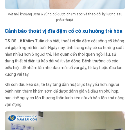
Vết mổ khoảng 3cm ở vùng cổ được chăm sóc và theo dõi kỹ lưỡng sau
phẫu thuật.
Cảnh báo thoát vị đĩa đệm cổ có xu hướng trẻ hóa
TS.BS Lê Khâm Tuân
cho biết, thoát vị đĩa đệm cột sống cổ không
chỉ gặp ở người lớn tuổi. Ngày nay, tình trạng này có xu hướng xuất
hiện nhiều hơn ở người trẻ, liên quan đến thói quen ngồi lâu, sử
dụng thiết bị điện tử kéo dài và ít vận động. Bệnh thường có các
biểu hiện dễ nhầm lẫn như đau mỏi cổ vai gáy, tê tay hoặc đau lan
xuống vai tay.
Khi cơn đau kéo dài, tê tay tăng dần hoặc lực tay yếu hơn, người
bệnh nên thăm khám sớm để được đánh giá và điều trị phù hợp,
hạn chế nguy cơ tổn thương thần kinh kéo dài và bảo tồn khả năng
vận động.