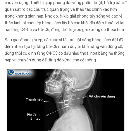
chuyên dụng. Thiết bị giúp phóng đại vùng phẫu thuật, hỗ trợ bác sĩ
quan sát rõ các cấu trúc quan trọng và thao tác chính xác hơn
trong không gian hẹp. Nhờ đó, ê-kíp giải phóng tủy sống và các rễ
thần kinh bị chèn ép bằng cách lấy bỏ các khối đĩa đệm thoát vị tại
hai tầng C4-C5 và C5-C6, đồng thời loại bỏ gai xương do thoái hóa.
Sau giai đoạn giải ép, các bác sĩ tái tạo cột sống bằng cách đặt đĩa
đệm nhân tạo tại tầng C5-C6 nhằm duy trì khả năng vận động cổ,
đồng thời cố định tầng C4-C5 có dấu hiệu thoái hóa bằng hệ thống
nẹp vít chuyên dụng để tăng độ vững cho cột sống.