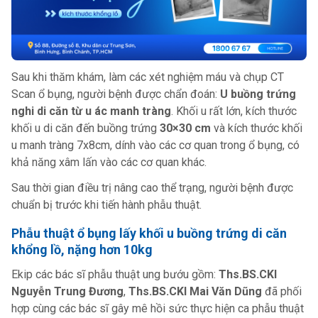
Sau khi thăm khám, làm các xét nghiệm máu và chụp CT
Scan ổ bụng, người bệnh được chẩn đoán:
U buồng trứng
nghi di căn từ u ác manh tràng
. Khối u rất lớn, kích thước
khối u di căn đến buồng trứng
30×30 cm
và kích thước khối
u manh tràng 7x8cm, dính vào các cơ quan trong ổ bụng, có
khả năng xâm lấn vào các cơ quan khác.
Sau thời gian điều trị nâng cao thể trạng, người bệnh được
chuẩn bị trước khi tiến hành phẫu thuật.
Phẫu thuật ổ bụng lấy khối u buồng trứng di căn
khổng lồ, nặng hơn 10kg
Ekip các bác sĩ phẫu thuật ung bướu gồm:
Ths.BS.CKI
Nguyễn Trung Đương
,
Ths.BS.CKI Mai Văn Dũng
đã phối
hợp cùng các bác sĩ gây mê hồi sức thực hiện ca phẫu thuật