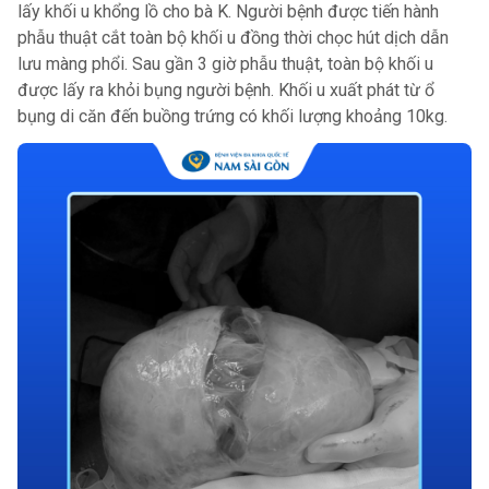
lấy khối u khổng lồ cho bà K. Người bệnh được tiến hành
phẫu thuật cắt toàn bộ khối u đồng thời chọc hút dịch dẫn
lưu màng phổi. Sau gần 3 giờ phẫu thuật, toàn bộ khối u
được lấy ra khỏi bụng người bệnh. Khối u xuất phát từ ổ
bụng di căn đến buồng trứng có khối lượng khoảng 10kg.