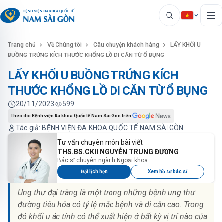
Trang chủ
Về Chúng tôi
Câu chuyện khách hàng
LẤY KHỐI U
BUỒNG TRỨNG KÍCH THƯỚC KHỔNG LỒ DI CĂN TỪ Ổ BỤNG
LẤY KHỐI U BUỒNG TRỨNG KÍCH
THƯỚC KHỔNG LỒ DI CĂN TỪ Ổ BỤNG
20/11/2023
599
Theo dõi Bệnh viện Đa khoa Quốc tế Nam Sài Gòn trên
Tác giả: BỆNH VIỆN ĐA KHOA QUỐC TẾ NAM SÀI GÒN
Tư vấn chuyên môn bài viết
THS.BS.CKII NGUYỄN TRUNG ĐƯƠNG
Bác sĩ chuyên ngành Ngoại khoa.
Đặt lịch hẹn
Xem hồ sơ bác sĩ
Ung thư đại tràng là một trong những bệnh ung thư
đường tiêu hóa có tỷ lệ mắc bệnh và di căn cao. Trong
đó khối u ác tính có thể xuất hiện ở bất kỳ vị trí nào của