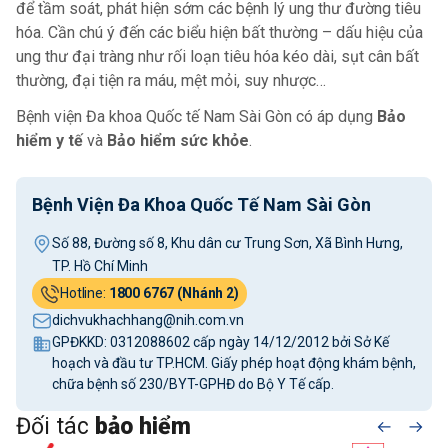
để tầm soát, phát hiện sớm các bệnh lý ung thư đường tiêu
hóa. Cần chú ý đến các biểu hiện bất thường – dấu hiệu của
ung thư đại tràng như rối loạn tiêu hóa kéo dài, sụt cân bất
thường, đại tiện ra máu, mệt mỏi, suy nhược…
Bệnh viện Đa khoa Quốc tế Nam Sài Gòn có áp dụng
Bảo
hiểm y tế
và
Bảo hiểm sức khỏe
.
Bệnh Viện Đa Khoa Quốc Tế Nam Sài Gòn
Số 88, Đường số 8, Khu dân cư Trung Sơn, Xã Bình Hưng,
TP. Hồ Chí Minh
Hotline:
1800 6767 (Nhánh 2)
dichvukhachhang@nih.com.vn
GPĐKKD: 0312088602 cấp ngày 14/12/2012 bởi Sở Kế
hoạch và đầu tư TP.HCM. Giấy phép hoạt động khám bệnh,
chữa bệnh số 230/BYT-GPHĐ do Bộ Y Tế cấp.
Đối tác
bảo hiểm