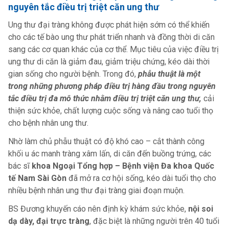
nguyên tắc điều trị triệt căn ung thư
Ung thư đại tràng không được phát hiện sớm có thể khiến
cho các tế bào ung thư phát triển nhanh và đồng thời di căn
sang các cơ quan khác của cơ thể. Mục tiêu của việc điều trị
ung thư di căn là giảm đau, giảm triệu chứng, kéo dài thời
gian sống cho người bệnh. Trong đó,
phẫu thuật là một
trong những phương pháp điều trị hàng đầu trong nguyên
tắc điều trị đa mô thức nhằm điều trị triệt căn ung thư,
cải
thiện sức khỏe, chất lượng cuộc sống và nâng cao tuổi thọ
cho bệnh nhân ung thư.
Nhờ làm chủ phẫu thuật có độ khó cao – cắt thành công
khối u ác manh tràng xâm lấn, di căn đến buồng trứng, các
bác sĩ
khoa Ngoại Tổng hợp – Bệnh viện Đa khoa Quốc
tế Nam Sài Gòn
đã mở ra cơ hội sống, kéo dài tuổi thọ cho
nhiều bệnh nhân ung thư đại tràng giai đoạn muộn.
BS Đương khuyến cáo nên định kỳ khám sức khỏe,
nội soi
dạ dày, đại trực tràng
, đặc biệt là những người trên 40 tuổi