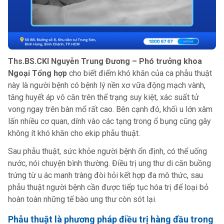
Ths.BS.CKI Nguyễn Trung Đương – Phó trưởng khoa
Ngoại Tổng hợp
cho biết điểm khó khăn của ca phẫu thuật
này là người bệnh có bệnh lý nền xơ vữa động mạch vành,
tăng huyết áp vô căn trên thể trạng suy kiệt, xác suất tử
vong ngay trên bàn mổ rất cao. Bên cạnh đó, khối u lớn xâm
lấn nhiều cơ quan, dính vào các tạng trong ổ bụng cũng gây
không ít khó khăn cho ekip phẫu thuật.
Sau phẫu thuật, sức khỏe người bệnh ổn định, có thể uống
nước, nói chuyện bình thường. Điều trị ung thư di căn buồng
trứng từ u ác manh tràng đòi hỏi kết hợp đa mô thức, sau
phẫu thuật người bệnh cần được tiếp tục hóa trị để loại bỏ
hoàn toàn những tế bào ung thư còn sót lại.
Phẫu thuật là phương pháp điều trị hàng đầu trong