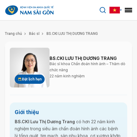
benhviennamsaigon.com
Trang chủ
Bác sĩ
BS.CKI LƯU THỊ DƯƠNG TRANG
BS.CKI LƯU THỊ DƯƠNG TRANG
Bác sĩ khoa Chẩn đoán hình ảnh – Thăm dò
chức năng
22 năm kinh nghiệm
Đặt lịch hẹn
Giới thiệu
BS.CKI Lưu Thị Dương Trang
có hơn 22 năm kinh
nghiệm trong siêu âm chẩn đoán hình ảnh các bệnh
lý tổng quát, tim mạch, sản phụ khoa, cơ xương khớp,