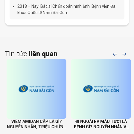
2018 – Nay: Bác sĩ Chẩn đoán hình ảnh, Bệnh viện Đa
khoa Quốc tế Nam Sài Gòn.
Tin tức
liên quan
VIÊM AMIDAN CẤP LÀ GÌ?
ĐI NGOÀI RA MÁU TƯƠI LÀ
NGUYÊN NHÂN, TRIỆU CHỨNG
BỆNH GÌ? NGUYÊN NHÂN VÀ
VÀ CÁCH ĐIỀU TRỊ
CÁCH XỬ TRÍ