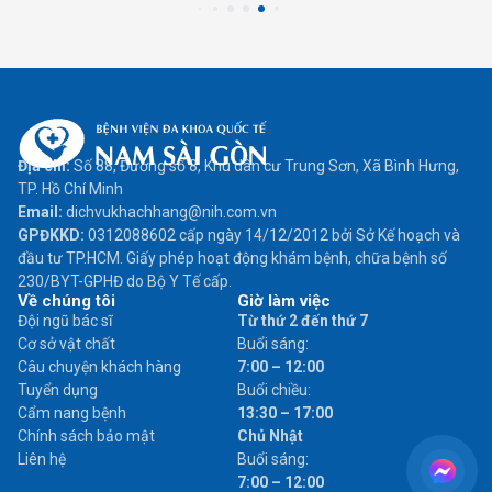
Địa chỉ:
Số 88, Đường số 8, Khu dân cư Trung Sơn, Xã Bình Hưng,
TP. Hồ Chí Minh
Email:
dichvukhachhang@nih.com.vn
GPĐKKD:
0312088602 cấp ngày 14/12/2012 bởi Sở Kế hoạch và
đầu tư TP.HCM. Giấy phép hoạt động khám bệnh, chữa bệnh số
230/BYT-GPHĐ do Bộ Y Tế cấp.
Về chúng tôi
Giờ làm việc
Đội ngũ bác sĩ
Từ thứ 2 đến thứ 7
Cơ sở vật chất
Buổi sáng:
Câu chuyện khách hàng
7:00 – 12:00
Tuyển dụng
Buổi chiều:
Cẩm nang bệnh
13:30 – 17:00
Chính sách bảo mật
Chủ Nhật
Liên hệ
Buổi sáng:
7:00 – 12:00