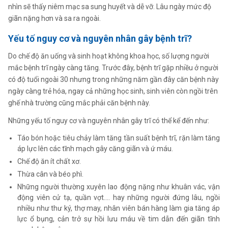
nhìn sẽ thấy niêm mạc sa sung huyết và dễ vỡ. Lâu ngày mức độ
giãn nặng hơn và sa ra ngoài.
Yếu tố nguy cơ và nguyên nhân gây bệnh trĩ?
Do chế độ ăn uống và sinh hoạt không khoa học, số lượng người
mắc bệnh trĩ ngày càng tăng. Trước đây, bệnh trĩ gặp nhiều ở người
có độ tuổi ngoài 30 nhưng trong những năm gần đây căn bệnh này
ngày càng trẻ hóa, ngay cả những học sinh, sinh viên còn ngồi trên
ghế nhà trường cũng mắc phải căn bệnh này.
Những yếu tố nguy cơ và nguyên nhân gây trĩ có thể kể đến như:
Táo bón hoặc tiêu chảy làm tăng tần suất bệnh trĩ, rặn làm tăng
áp lực lên các tĩnh mạch gây căng giãn và ứ máu.
Chế độ ăn ít chất xơ.
Thừa cân và béo phì.
Những người thường xuyên lao động nặng như khuân vác, vận
động viên cử tạ, quần vợt…. hay những người đứng lâu, ngồi
nhiều như thư ký, thợ may, nhân viên bán hàng làm gia tăng áp
lực ổ bụng, cản trở sự hồi lưu máu về tim dẫn đến giãn tĩnh