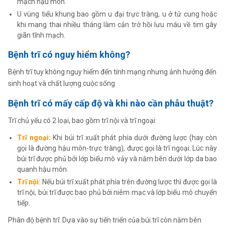
mạch hậu môn.
U vùng tiểu khung bao gồm u đại trực tràng, u ở tử cung hoặc
khi mang thai nhiều tháng làm cản trở hồi lưu máu về tim gây
giãn tĩnh mạch.
Bệnh trĩ có nguy hiểm không?
Bệnh trĩ tuy không nguy hiểm đến tính mạng nhưng ảnh hưởng đến
sinh hoạt và chất lượng cuộc sống.
Bệnh trĩ có mấy cấp độ và khi nào cần phẫu thuật?
Trĩ chủ yếu có 2 loại, bao gồm trĩ nội và trĩ ngoại:
Trĩ ngoại:
Khi búi trĩ xuất phát phía dưới đường lược (hay còn
gọi là đường hậu môn-trực tràng), được gọi là trĩ ngoại. Lúc này
búi trĩ được phủ bởi lớp biểu mô vảy và nằm bên dưới lớp da bao
quanh hậu môn.
Trĩ nội:
Nếu búi trĩ xuất phát phía trên đường lược thì được gọi là
trĩ nội, búi trĩ được bao phủ bởi niêm mạc và lớp biểu mô chuyển
tiếp.
Phân độ bệnh trĩ: Dựa vào sự tiến triển của búi trĩ còn nằm bên