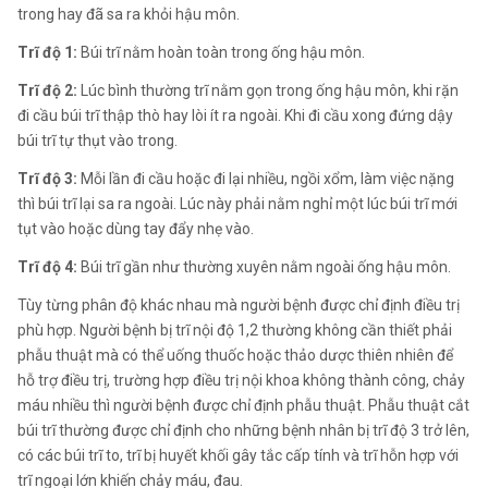
trong hay đã sa ra khỏi hậu môn.
Trĩ độ 1:
Búi trĩ nằm hoàn toàn trong ống hậu môn.
Trĩ độ 2:
Lúc bình thường trĩ nằm gọn trong ống hậu môn, khi rặn
đi cầu búi trĩ thập thò hay lòi ít ra ngoài. Khi đi cầu xong đứng dậy
búi trĩ tự thụt vào trong.
Trĩ độ 3:
Mỗi lần đi cầu hoặc đi lại nhiều, ngồi xổm, làm việc nặng
thì búi trĩ lại sa ra ngoài. Lúc này phải nằm nghỉ một lúc búi trĩ mới
tụt vào hoặc dùng tay đẩy nhẹ vào.
Trĩ độ 4:
Búi trĩ gần như thường xuyên nằm ngoài ống hậu môn.
Tùy từng phân độ khác nhau mà người bệnh được chỉ định điều trị
phù hợp. Người bệnh bị trĩ nội độ 1,2 thường không cần thiết phải
phẫu thuật mà có thể uống thuốc hoặc thảo dược thiên nhiên để
hỗ trợ điều trị, trường hợp điều trị nội khoa không thành công, chảy
máu nhiều thì người bệnh được chỉ định phẫu thuật. Phẫu thuật cắt
búi trĩ thường được chỉ định cho những bệnh nhân bị trĩ độ 3 trở lên,
có các búi trĩ to, trĩ bị huyết khối gây tắc cấp tính và trĩ hỗn hợp với
trĩ ngoại lớn khiến chảy máu, đau.