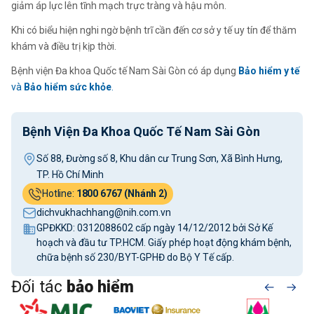
giảm áp lực lên tĩnh mạch trực tràng và hậu môn.
Khi có biểu hiện nghi ngờ bệnh trĩ cần đến cơ sở y tế uy tín để thăm
khám và điều trị kịp thời.
Bệnh viện Đa khoa Quốc tế Nam Sài Gòn có áp dụng
Bảo hiểm y tế
và
Bảo hiểm sức khỏe
.
Bệnh Viện Đa Khoa Quốc Tế Nam Sài Gòn
Số 88, Đường số 8, Khu dân cư Trung Sơn, Xã Bình Hưng,
TP. Hồ Chí Minh
Hotline:
1800 6767 (Nhánh 2)
dichvukhachhang@nih.com.vn
GPĐKKD: 0312088602 cấp ngày 14/12/2012 bởi Sở Kế
hoạch và đầu tư TP.HCM. Giấy phép hoạt động khám bệnh,
chữa bệnh số 230/BYT-GPHĐ do Bộ Y Tế cấp.
Đối tác
bảo hiểm