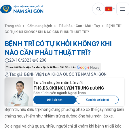
Trang chủ
Cẩm nang bệnh
Tiêu hóa - Gan - Mật - Tụy
BỆNH TRĨ
CÓ TỰ KHỎI KHÔNG? KHI NÀO CẦN PHẪU THUẬT TRĨ?
BỆNH TRĨ CÓ TỰ KHỎI KHÔNG? KHI
NÀO CẦN PHẪU THUẬT TRĨ?
23/10/2023
8.206
Theo dõi Bệnh viện Đa khoa Quốc tế Nam Sài Gòn trên
Tác giả: BỆNH VIỆN ĐA KHOA QUỐC TẾ NAM SÀI GÒN
Tư vấn chuyên môn bài viết
THS.BS.CKII NGUYỄN TRUNG ĐƯƠNG
Bác sĩ chuyên ngành Ngoại khoa.
Đặt lịch hẹn
Xem hồ sơ bác sĩ
Bệnh trĩ, nếu điều trị không đúng phương pháp có thể gây những biến
chứng nguy hiểm như nhiễm trùng đường ống hậu môn, áp xe…
Do e ngại và chủ quan, nhiều người chỉ đi khám khi bệnh trĩ đã kéo