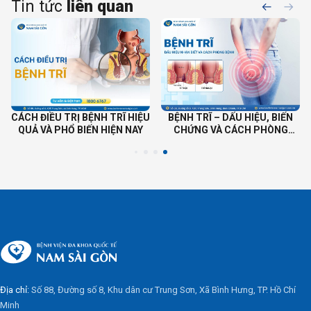
Tin tức
liên quan
CÁCH ĐIỀU TRỊ BỆNH TRĨ HIỆU
BỆNH TRĨ – DẤU HIỆU, BIẾN
QUẢ VÀ PHỔ BIẾN HIỆN NAY
CHỨNG VÀ CÁCH PHÒNG
BỆNH
Địa chỉ:
Số 88, Đường số 8, Khu dân cư Trung Sơn, Xã Bình Hưng, TP. Hồ Chí
Minh