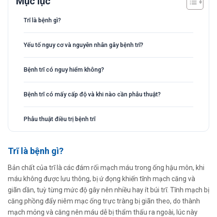
Mục lục
Trĩ là bệnh gì?
Yếu tố nguy cơ và nguyên nhân gây bệnh trĩ?
Bệnh trĩ có nguy hiểm không?
Bệnh trĩ có mấy cấp độ và khi nào cần phẫu thuật?
Phẫu thuật điều trị bệnh trĩ
Trĩ là bệnh gì?
Bản chất của trĩ là các đám rối mạch máu trong ống hậu môn, khi
máu không được lưu thông, bị ứ đọng khiến tĩnh mạch căng và
giãn dần, tuỳ từng mức độ gây nên nhiều hay ít búi trĩ. Tĩnh mạch bị
căng phồng đẩy niêm mạc ống trực tràng bị giãn theo, do thành
mạch mỏng và căng nên máu dễ bị thẩm thấu ra ngoài, lúc này