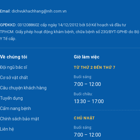
Email:
dichvukhachhang@nih.com.vn
GPĐKKD:
0312088602 cấp ngày 14/12/2012 bởi Sở Kế hoạch và đầu tư
TP.HCM. Giấy phép hoạt động khám bệnh, chữa bệnh số 230/BYT-GPHĐ do Bộ
Y Tế cấp.
Về chúng tôi
Giờ làm việc
Đội ngũ bác sĩ
TỪ THỨ 2 ĐẾN THỨ 7
Buổi sáng:
Cơ sở vật chất
7:00 – 12:00
Câu chuyện khách hàng
Buổi chiều:
Tuyển dụng
13:30 – 17:00
Cẩm nang bệnh
CHỦ NHẬT
Chính sách bảo mật
Buổi sáng:
Liên hệ
7:00 – 12:00