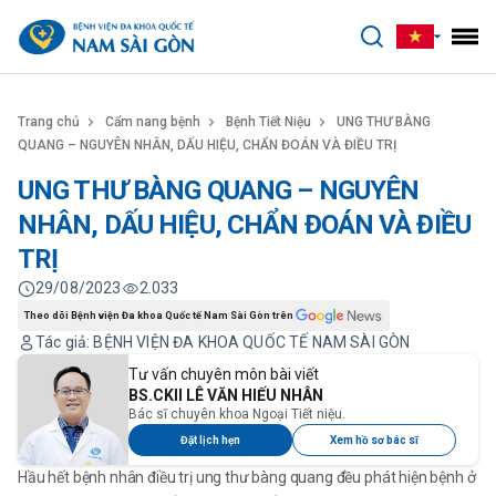
benhviennamsaigon.com
Trang chủ
Cẩm nang bệnh
Bệnh Tiết Niệu
UNG THƯ BÀNG
QUANG – NGUYÊN NHÂN, DẤU HIỆU, CHẨN ĐOÁN VÀ ĐIỀU TRỊ
UNG THƯ BÀNG QUANG – NGUYÊN
NHÂN, DẤU HIỆU, CHẨN ĐOÁN VÀ ĐIỀU
TRỊ
29/08/2023
2.033
Theo dõi Bệnh viện Đa khoa Quốc tế Nam Sài Gòn trên
Tác giả: BỆNH VIỆN ĐA KHOA QUỐC TẾ NAM SÀI GÒN
Tư vấn chuyên môn bài viết
BS.CKII LÊ VĂN HIẾU NHÂN
Bác sĩ chuyên khoa Ngoại Tiết niệu.
Đặt lịch hẹn
Xem hồ sơ bác sĩ
Hầu hết bệnh nhân điều trị ung thư bàng quang đều phát hiện bệnh ở