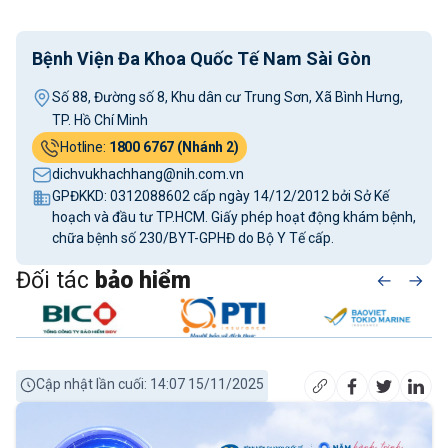
Bệnh Viện Đa Khoa Quốc Tế Nam Sài Gòn
Số 88, Đường số 8, Khu dân cư Trung Sơn, Xã Bình Hưng,
TP. Hồ Chí Minh
Hotline:
1800 6767 (Nhánh 2)
dichvukhachhang@nih.com.vn
GPĐKKD: 0312088602 cấp ngày 14/12/2012 bởi Sở Kế
hoạch và đầu tư TP.HCM. Giấy phép hoạt động khám bệnh,
chữa bệnh số 230/BYT-GPHĐ do Bộ Y Tế cấp.
Đối tác
bảo hiểm
Cập nhật lần cuối: 14:07 15/11/2025