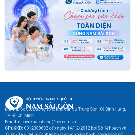
Địa chỉ:
Số 88, Đường số 8, Khu dân cư Trung Sơn, Xã Bình Hưng,
TP. Hồ Chí Minh
Email:
dichvukhachhang@nih.com.vn
GPĐKKD:
0312088602 cấp ngày 14/12/2012 bởi Sở Kế hoạch và
đầu tư TP.HCM. Giấy phép hoạt động khám bệnh, chữa bệnh số