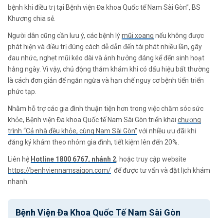
bệnh khi điều trị tại Bệnh viện Đa khoa Quốc tế Nam Sài Gòn”, BS
Khương chia sẻ.
Người dân cũng cần lưu ý, các bệnh lý
mũi xoang
nếu không được
phát hiện và điều trị đúng cách dễ dẫn đến tái phát nhiều lần, gây
đau nhức, nghẹt mũi kéo dài và ảnh hưởng đáng kể đến sinh hoạt
hằng ngày. Vì vậy, chủ động thăm khám khi có dấu hiệu bất thường
là cách đơn giản để ngăn ngừa và hạn chế nguy cơ bệnh tiến triển
phức tạp.
Nhằm hỗ trợ các gia đình thuận tiện hơn trong việc chăm sóc sức
khỏe, Bệnh viện Đa khoa Quốc tế Nam Sài Gòn triển khai
chương
trình “Cả nhà đều khỏe, cùng Nam Sài Gòn”
với nhiều ưu đãi khi
đăng ký khám theo nhóm gia đình, tiết kiệm lên đến 20%.
Liên hệ
Hotline 1800 6767, nhánh 2
, hoặc truy cập website
https://benhviennamsaigon.com/
để được tư vấn và đặt lịch khám
nhanh.
Bệnh Viện Đa Khoa Quốc Tế Nam Sài Gòn