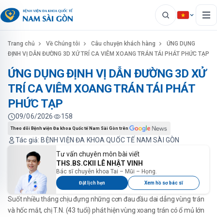
Trang chủ
Về Chúng tôi
Câu chuyện khách hàng
ỨNG DỤNG
ĐỊNH VỊ DẪN ĐƯỜNG 3D XỬ TRÍ CA VIÊM XOANG TRÁN TÁI PHÁT PHỨC TẠP
ỨNG DỤNG ĐỊNH VỊ DẪN ĐƯỜNG 3D XỬ
TRÍ CA VIÊM XOANG TRÁN TÁI PHÁT
PHỨC TẠP
09/06/2026
158
Theo dõi Bệnh viện Đa khoa Quốc tế Nam Sài Gòn trên
Tác giả: BỆNH VIỆN ĐA KHOA QUỐC TẾ NAM SÀI GÒN
Tư vấn chuyên môn bài viết
THS.BS.CKII LÊ NHẬT VINH
Bác sĩ chuyên khoa Tai – Mũi – Họng.
Đặt lịch hẹn
Xem hồ sơ bác sĩ
Suốt nhiều tháng chịu đựng những cơn đau đầu dai dẳng vùng trán
và hốc mắt, chị T.N. (43 tuổi) phát hiện vùng xoang trán có ổ mủ lớn