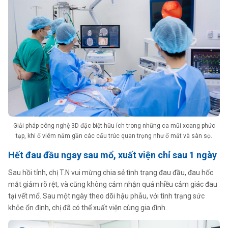
Giải pháp công nghệ 3D đặc biệt hữu ích trong những ca mũi xoang phức
tạp, khi ổ viêm nằm gần các cấu trúc quan trọng như ổ mắt và sàn sọ.
Hết đau đầu ngay sau mổ, xuất viện chỉ sau 1 ngày
Sau hồi tỉnh, chị T.N vui mừng chia sẻ tình trạng đau đầu, đau hốc
mắt giảm rõ rệt, và cũng không cảm nhận quá nhiều cảm giác đau
tại vết mổ. Sau một ngày theo dõi hậu phẫu, với tình trạng sức
khỏe ổn định, chị đã có thể xuất viện cùng gia đình.