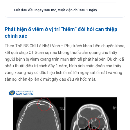
Hết đau đầu ngay sau mổ, xuất viện chỉ sau 1 ngày
Phát hiện ổ viêm ở vị trí “hiểm” đòi hỏi can thiệp
chính xác
Theo ThS.BS.CKII Lê Nhật Vinh – Phụ trách khoa Liên chuyên khoa,
kết quả chụp CT Scan sọ não không thuốc cản quang cho thấy
người bệnh bị viêm xoang trán mạn tính tái phát hai bên. Dù chị đã
phẫu thuật điều trị cách đây 1 năm, hình ảnh chẩn đoán cho thấy
vùng xoang này có dấu hiệu tích ổ mủ lớn ngay sát ổ mắt và vùng
sàn sọ, chèn ép lên ổ mắt gây đau đầu và hốc mắt.