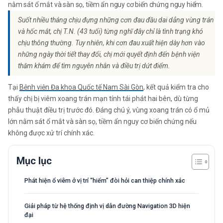
nằm sát ổ mắt và sàn sọ, tiềm ẩn nguy cơ biến chứng nguy hiểm.
Suốt nhiều tháng chịu đựng những cơn đau đầu dai dẳng vùng trán
và hốc mắt, chị T.N. (43 tuổi) từng nghĩ đây chỉ là tình trạng khó
chịu thông thường. Tuy nhiên, khi cơn đau xuất hiện dày hơn vào
những ngày thời tiết thay đổi, chị mới quyết định đến bệnh viện
thăm khám để tìm nguyên nhân và điều trị dứt điểm.
Tại
Bệnh viện Đa khoa Quốc tế Nam Sài Gòn
, kết quả kiểm tra cho
thấy chị bị viêm xoang trán mạn tính tái phát hai bên, dù từng
phẫu thuật điều trị trước đó. Đáng chú ý, vùng xoang trán có ổ mủ
lớn nằm sát ổ mắt và sàn sọ, tiềm ẩn nguy cơ biến chứng nếu
không được xử trí chính xác.
Mục lục
Phát hiện ổ viêm ở vị trí “hiểm” đòi hỏi can thiệp chính xác
Giải pháp từ hệ thống định vị dẫn đường Navigation 3D hiện
đại