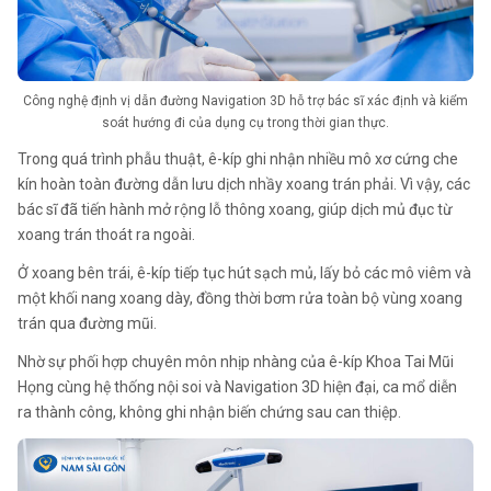
Công nghệ định vị dẫn đường Navigation 3D hỗ trợ bác sĩ xác định và kiểm
soát hướng đi của dụng cụ trong thời gian thực.
Trong quá trình phẫu thuật, ê-kíp ghi nhận nhiều mô xơ cứng che
kín hoàn toàn đường dẫn lưu dịch nhầy xoang trán phải. Vì vậy, các
bác sĩ đã tiến hành mở rộng lỗ thông xoang, giúp dịch mủ đục từ
xoang trán thoát ra ngoài.
Ở xoang bên trái, ê-kíp tiếp tục hút sạch mủ, lấy bỏ các mô viêm và
một khối nang xoang dày, đồng thời bơm rửa toàn bộ vùng xoang
trán qua đường mũi.
Nhờ sự phối hợp chuyên môn nhịp nhàng của ê-kíp Khoa Tai Mũi
Họng cùng hệ thống nội soi và Navigation 3D hiện đại, ca mổ diễn
ra thành công, không ghi nhận biến chứng sau can thiệp.