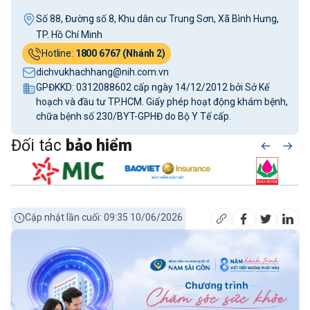
Số 88, Đường số 8, Khu dân cư Trung Sơn, Xã Bình Hưng,
TP. Hồ Chí Minh
Hotline:
1800 6767 (Nhánh 2)
dichvukhachhang@nih.com.vn
GPĐKKD: 0312088602 cấp ngày 14/12/2012 bởi Sở Kế
hoạch và đầu tư TP.HCM. Giấy phép hoạt động khám bệnh,
chữa bệnh số 230/BYT-GPHĐ do Bộ Y Tế cấp.
Đối tác
bảo hiểm
Cập nhật lần cuối: 09:35 10/06/2026