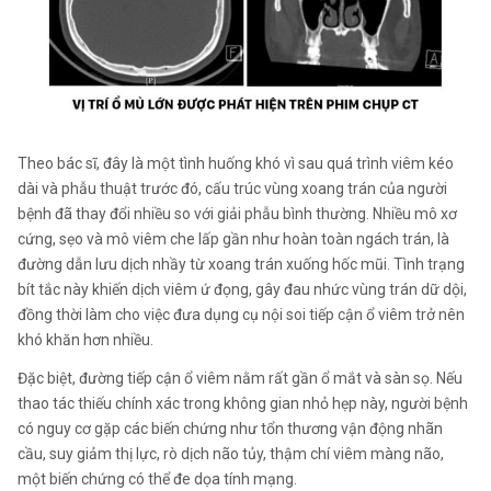
Theo bác sĩ, đây là một tình huống khó vì sau quá trình viêm kéo
dài và phẫu thuật trước đó, cấu trúc vùng xoang trán của người
bệnh đã thay đổi nhiều so với giải phẫu bình thường. Nhiều mô xơ
cứng, sẹo và mô viêm che lấp gần như hoàn toàn ngách trán, là
đường dẫn lưu dịch nhầy từ xoang trán xuống hốc mũi. Tình trạng
bít tắc này khiến dịch viêm ứ đọng, gây đau nhức vùng trán dữ dội,
đồng thời làm cho việc đưa dụng cụ nội soi tiếp cận ổ viêm trở nên
khó khăn hơn nhiều.
Đặc biệt, đường tiếp cận ổ viêm nằm rất gần ổ mắt và sàn sọ. Nếu
thao tác thiếu chính xác trong không gian nhỏ hẹp này, người bệnh
có nguy cơ gặp các biến chứng như tổn thương vận động nhãn
cầu, suy giảm thị lực, rò dịch não tủy, thậm chí viêm màng não,
một biến chứng có thể đe dọa tính mạng.