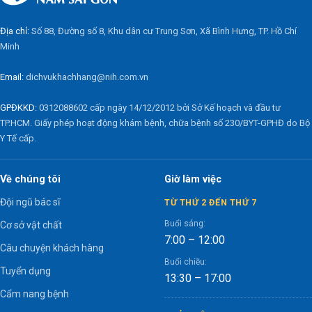
Địa chỉ:
Số 88, Đường số 8, Khu dân cư Trung Sơn, Xã Bình Hưng, TP. Hồ Chí
Minh
Email:
dichvukhachhang@nih.com.vn
GPĐKKD:
0312088602 cấp ngày 14/12/2012 bởi Sở Kế hoạch và đầu tư
TP.HCM. Giấy phép hoạt động khám bệnh, chữa bệnh số 230/BYT-GPHĐ do Bộ
Y Tế cấp.
Về chúng tôi
Giờ làm việc
Đội ngũ bác sĩ
TỪ THỨ 2 ĐẾN THỨ 7
Buổi sáng:
Cơ sở vật chất
7:00 – 12:00
Câu chuyện khách hàng
Buổi chiều:
Tuyển dụng
13:30 – 17:00
Cẩm nang bệnh