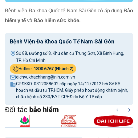
Bệnh viện Đa khoa Quốc tế Nam Sài Gòn có áp dụng
Bảo
hiểm y tế
và
Bảo hiểm sức khỏe.
Bệnh Viện Đa Khoa Quốc Tế Nam Sài Gòn
Số 88, Đường số 8, Khu dân cư Trung Sơn, Xã Bình Hưng,
TP. Hồ Chí Minh
Hotline:
1800 6767 (Nhánh 2)
dichvukhachhang@nih.com.vn
GPĐKKD: 0312088602 cấp ngày 14/12/2012 bởi Sở Kế
hoạch và đầu tư TP.HCM. Giấy phép hoạt động khám bệnh,
chữa bệnh số 230/BYT-GPHĐ do Bộ Y Tế cấp.
Đối tác
bảo hiểm