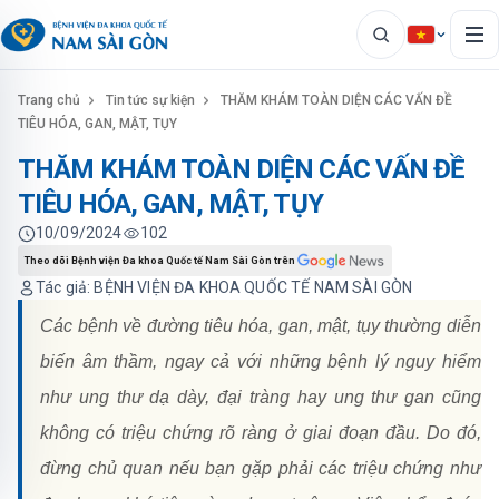
Trang chủ
Tin tức sự kiện
THĂM KHÁM TOÀN DIỆN CÁC VẤN ĐỀ
TIÊU HÓA, GAN, MẬT, TỤY
THĂM KHÁM TOÀN DIỆN CÁC VẤN ĐỀ
TIÊU HÓA, GAN, MẬT, TỤY
10/09/2024
102
Theo dõi Bệnh viện Đa khoa Quốc tế Nam Sài Gòn trên
Tác giả: BỆNH VIỆN ĐA KHOA QUỐC TẾ NAM SÀI GÒN
Các bệnh về đường tiêu hóa, gan, mật, tụy thường diễn
biến âm thầm, ngay cả với những bệnh lý nguy hiểm
như ung thư dạ dày, đại tràng hay ung thư gan cũng
không có triệu chứng rõ ràng ở giai đoạn đầu. Do đó,
đừng chủ quan nếu bạn gặp phải các triệu chứng như