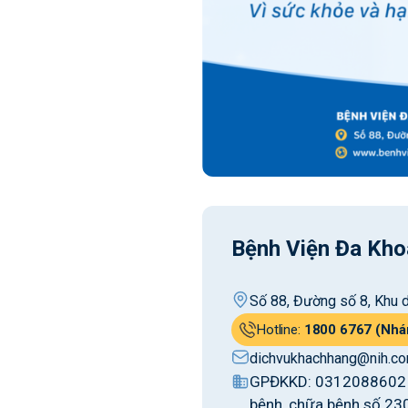
Bệnh Viện Đa Kho
Số 88, Đường số 8, Khu d
Hotline:
1800 6767 (Nhá
dichvukhachhang@nih.co
GPĐKKD: 0312088602 c
bệnh, chữa bệnh số 23