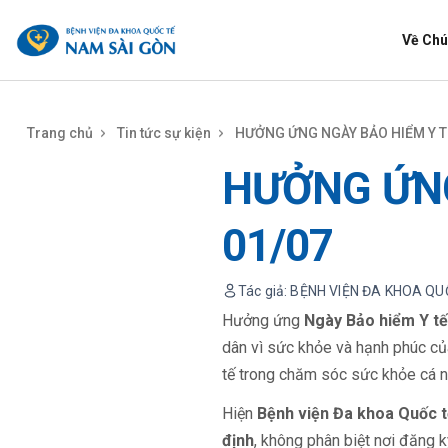
benhviennamsaigon.com
Về Chú
Trang chủ
Tin tức sự kiện
HƯỞNG ỨNG NGÀY BẢO HIỂM Y TẾ
HƯỞNG ỨNG
01/07
Tác giả: BỆNH VIỆN ĐA KHOA Q
Hưởng ứng
Ngày Bảo hiểm Y tế
dân vì sức khỏe và hạnh phúc củ
tế trong chăm sóc sức khỏe cá n
Hiện
Bệnh viện Đa khoa Quốc t
định
, không phân biệt nơi đăng k