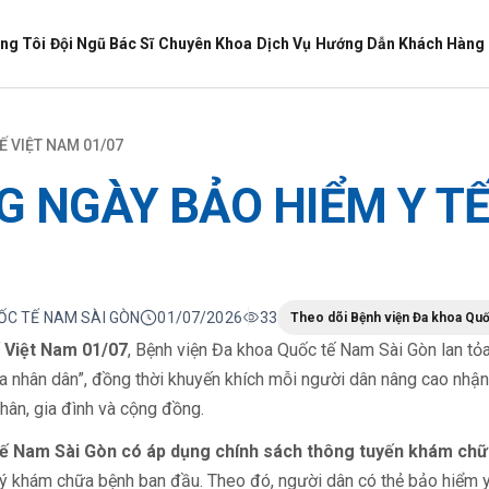
ng Tôi
Đội Ngũ Bác Sĩ
Chuyên Khoa
Dịch Vụ
Hướng Dẫn Khách Hàng
 VIỆT NAM 01/07
 NGÀY BẢO HIỂM Y TẾ
UỐC TẾ NAM SÀI GÒN
01/07/2026
33
Theo dõi Bệnh viện Đa khoa Quố
 Việt Nam 01/07
, Bệnh viện Đa khoa Quốc tế Nam Sài Gòn lan tỏa
a nhân dân”, đồng thời khuyến khích mỗi người dân nâng cao nhận 
hân, gia đình và cộng đồng.
ế Nam Sài Gòn có áp dụng chính sách thông tuyến khám chữa
ý khám chữa bệnh ban đầu. Theo đó, người dân có thẻ bảo hiểm y t