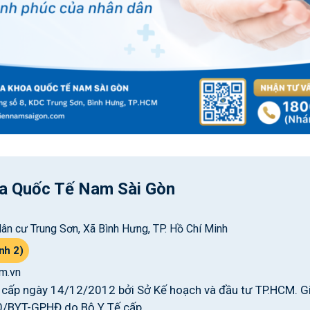
a Quốc Tế Nam Sài Gòn
ân cư Trung Sơn, Xã Bình Hưng, TP. Hồ Chí Minh
nh 2)
m.vn
ấp ngày 14/12/2012 bởi Sở Kế hoạch và đầu tư TP.HCM. G
0/BYT-GPHĐ do Bộ Y Tế cấp.