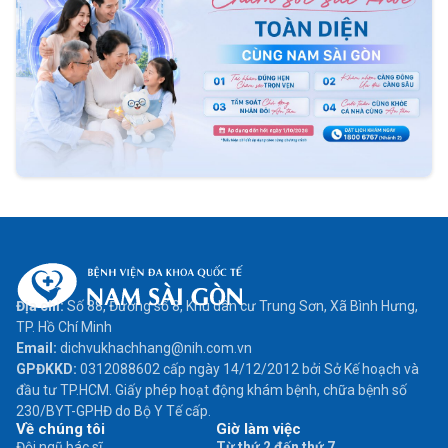
Địa chỉ:
Số 88, Đường số 8, Khu dân cư Trung Sơn, Xã Bình Hưng,
TP. Hồ Chí Minh
Email:
dichvukhachhang@nih.com.vn
GPĐKKD:
0312088602 cấp ngày 14/12/2012 bởi Sở Kế hoạch và
đầu tư TP.HCM. Giấy phép hoạt động khám bệnh, chữa bệnh số
230/BYT-GPHĐ do Bộ Y Tế cấp.
Về chúng tôi
Giờ làm việc
Đội ngũ bác sĩ
Từ thứ 2 đến thứ 7