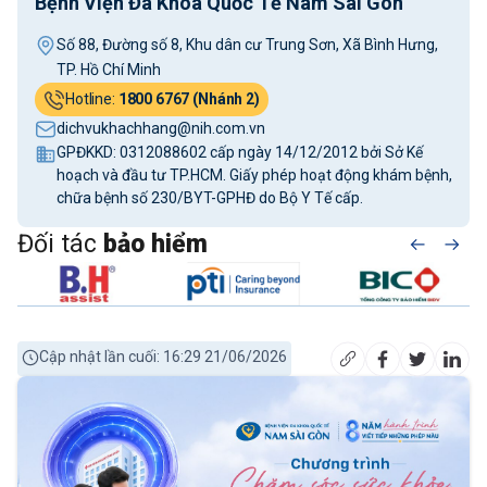
Bệnh Viện Đa Khoa Quốc Tế Nam Sài Gòn
Số 88, Đường số 8, Khu dân cư Trung Sơn, Xã Bình Hưng,
TP. Hồ Chí Minh
Hotline:
1800 6767 (Nhánh 2)
dichvukhachhang@nih.com.vn
GPĐKKD: 0312088602 cấp ngày 14/12/2012 bởi Sở Kế
hoạch và đầu tư TP.HCM. Giấy phép hoạt động khám bệnh,
chữa bệnh số 230/BYT-GPHĐ do Bộ Y Tế cấp.
Đối tác
bảo hiểm
Cập nhật lần cuối: 16:29 21/06/2026