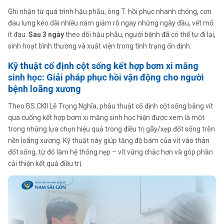
Ghi nhận từ quá trình hậu phẫu, ông T. hồi phục nhanh chóng, cơn
đau lưng kéo dài nhiều năm giảm rõ ngay những ngày đầu, vết mổ
ít đau.
Sau 3 ngày
theo dõi hậu phẫu, người bệnh đã có thể tự đi lại,
sinh hoạt bình thường và xuất viện trong tình trạng ổn định.
Kỹ thuật cố định cột sống kết hợp bơm xi măng
sinh học: Giải pháp phục hồi vận động cho người
bệnh loãng xương
Theo BS.CKII Lê Trọng Nghĩa, phẫu thuật cố định cột sống bằng vít
qua cuống kết hợp bơm xi măng sinh học hiện được xem là một
trong những lựa chọn hiệu quả trong điều trị gãy/xẹp đốt sống trên
nền loãng xương. Kỹ thuật này giúp tăng độ bám của vít vào thân
đốt sống, từ đó làm hệ thống nẹp – vít vững chắc hơn và góp phần
cải thiện kết quả điều trị.