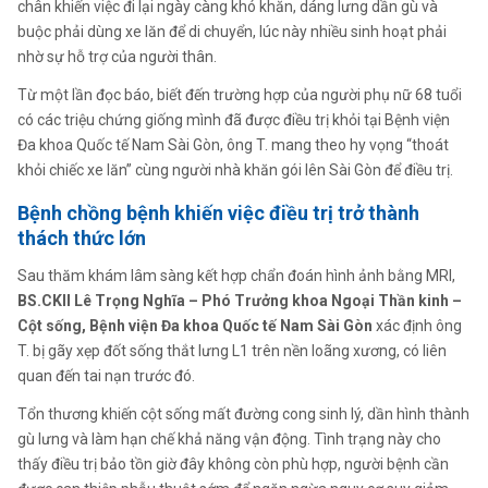
chân khiến việc đi lại ngày càng khó khăn, dáng lưng dần gù và
buộc phải dùng xe lăn để di chuyển, lúc này nhiều sinh hoạt phải
nhờ sự hỗ trợ của người thân.
Từ một lần đọc báo, biết đến trường hợp của người phụ nữ 68 tuổi
có các triệu chứng giống mình đã được điều trị khỏi tại Bệnh viện
Đa khoa Quốc tế Nam Sài Gòn, ông T. mang theo hy vọng “thoát
khỏi chiếc xe lăn” cùng người nhà khăn gói lên Sài Gòn để điều trị.
Bệnh chồng bệnh khiến việc điều trị trở thành
thách thức lớn
Sau thăm khám lâm sàng kết hợp chẩn đoán hình ảnh bằng MRI,
BS.CKII Lê Trọng Nghĩa – Phó Trưởng khoa Ngoại Thần kinh –
Cột sống, Bệnh viện Đa khoa Quốc tế Nam Sài Gòn
xác định ông
T. bị gãy xẹp đốt sống thắt lưng L1 trên nền loãng xương, có liên
quan đến tai nạn trước đó.
Tổn thương khiến cột sống mất đường cong sinh lý, dần hình thành
gù lưng và làm hạn chế khả năng vận động. Tình trạng này cho
thấy điều trị bảo tồn giờ đây không còn phù hợp, người bệnh cần