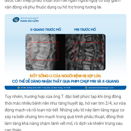
được can thiệp phẫu thuật sớm để ngăn ngừa nguy cơ suy giảm
vận động và phụ thuộc dụng cụ hỗ trợ trong tương lai.
Tuy nhiên, trường hợp của ông T. đặc biệt phức tạp khi ông đồng
thời mắc nhiều bệnh nền như tăng huyết áp, hở van tim 2/4, xơ vữa
động mạch và rối loạn nội tiết. Những yếu tố này làm tăng nguy cơ
xảy ra biến chứng tim mạch trong quá trình phẫu thuật, đồng thời
làm tăng khả năng chậm lành vết mổ, rò dịch và nhiễm trùng sau
can thiệp.