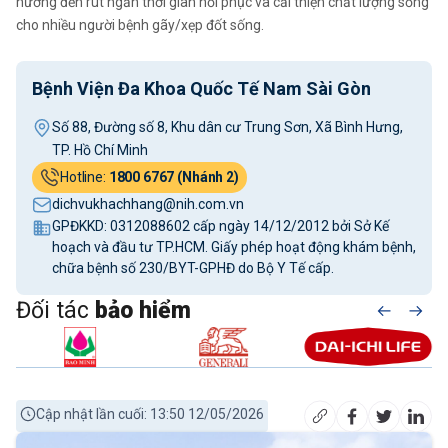
hướng đến rút ngắn thời gian hồi phục và cải thiện chất lượng sống
cho nhiều người bệnh gãy/xẹp đốt sống.
Bệnh Viện Đa Khoa Quốc Tế Nam Sài Gòn
Số 88, Đường số 8, Khu dân cư Trung Sơn, Xã Bình Hưng,
TP. Hồ Chí Minh
Hotline:
1800 6767 (Nhánh 2)
dichvukhachhang@nih.com.vn
GPĐKKD: 0312088602 cấp ngày 14/12/2012 bởi Sở Kế
hoạch và đầu tư TP.HCM. Giấy phép hoạt động khám bệnh,
chữa bệnh số 230/BYT-GPHĐ do Bộ Y Tế cấp.
Đối tác
bảo hiểm
Cập nhật lần cuối: 13:50 12/05/2026