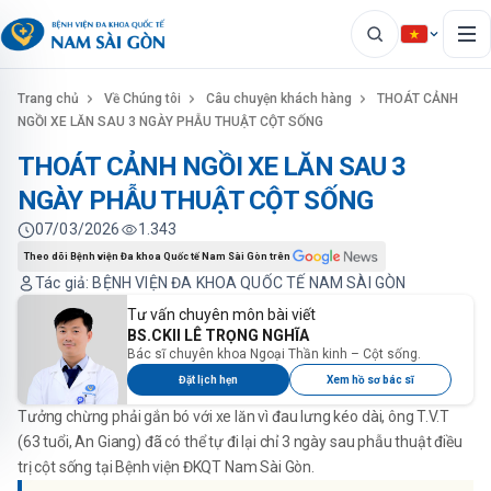
Trang chủ
Về Chúng tôi
Câu chuyện khách hàng
THOÁT CẢNH
NGỒI XE LĂN SAU 3 NGÀY PHẪU THUẬT CỘT SỐNG
THOÁT CẢNH NGỒI XE LĂN SAU 3
NGÀY PHẪU THUẬT CỘT SỐNG
07/03/2026
1.343
Theo dõi Bệnh viện Đa khoa Quốc tế Nam Sài Gòn trên
Tác giả: BỆNH VIỆN ĐA KHOA QUỐC TẾ NAM SÀI GÒN
Tư vấn chuyên môn bài viết
BS.CKII LÊ TRỌNG NGHĨA
Bác sĩ chuyên khoa Ngoại Thần kinh – Cột sống.
Đặt lịch hẹn
Xem hồ sơ bác sĩ
Tưởng chừng phải gắn bó với xe lăn vì đau lưng kéo dài, ông T.V.T
(63 tuổi, An Giang) đã có thể tự đi lại chỉ 3 ngày sau phẫu thuật điều
trị cột sống tại Bệnh viện ĐKQT Nam Sài Gòn.