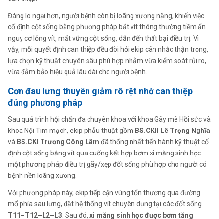
Đáng lo ngại hơn, người bệnh còn bị loãng xương nặng, khiến việc
cố định cột sống bằng phương pháp bắt vít thông thường tiềm ẩn
nguy cơ lỏng vít, mất vững cột sống, dẫn đến thất bại điều trị. Vì
vậy, mỗi quyết định can thiệp đều đòi hỏi ekip cân nhắc thận trọng,
lựa chọn kỹ thuật chuyên sâu phù hợp nhằm vừa kiểm soát rủi ro,
vừa đảm bảo hiệu quả lâu dài cho người bệnh.
Cơn đau lưng thuyên giảm rõ rệt nhờ can thiệp
đúng phương pháp
Sau quá trình hội chẩn đa chuyên khoa với khoa Gây mê Hồi sức và
khoa Nội Tim mạch, ekip phẫu thuật gồm
BS.CKII Lê Trọng Nghĩa
và
BS.CKI Trương Công Lâm
đã thống nhất tiến hành kỹ thuật cố
định cột sống bằng vít qua cuống kết hợp bơm xi măng sinh học –
một phương pháp điều trị gãy/xẹp đốt sống phù hợp cho người có
bệnh nền loãng xương.
Với phương pháp này, ekip tiếp cận vùng tổn thương qua đường
mổ phía sau lưng, đặt hệ thống vít chuyên dụng tại các đốt sống
T11–T12–L2–L3
. Sau đó,
xi măng sinh học được bơm tăng