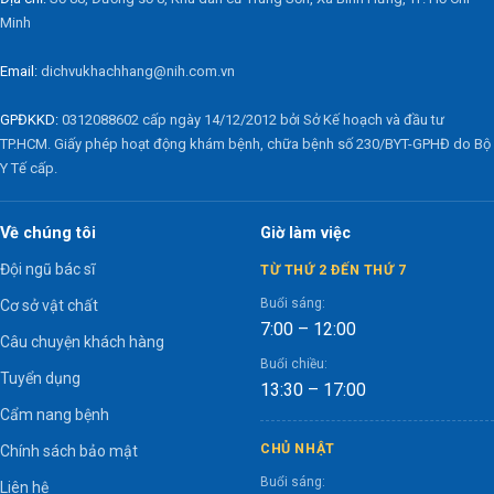
Minh
Email:
dichvukhachhang@nih.com.vn
GPĐKKD:
0312088602 cấp ngày 14/12/2012 bởi Sở Kế hoạch và đầu tư
TP.HCM. Giấy phép hoạt động khám bệnh, chữa bệnh số 230/BYT-GPHĐ do Bộ
Y Tế cấp.
Về chúng tôi
Giờ làm việc
Đội ngũ bác sĩ
TỪ THỨ 2 ĐẾN THỨ 7
Buổi sáng:
Cơ sở vật chất
7:00 – 12:00
Câu chuyện khách hàng
Buổi chiều:
Tuyển dụng
13:30 – 17:00
Cẩm nang bệnh
CHỦ NHẬT
Chính sách bảo mật
Buổi sáng:
Liên hệ