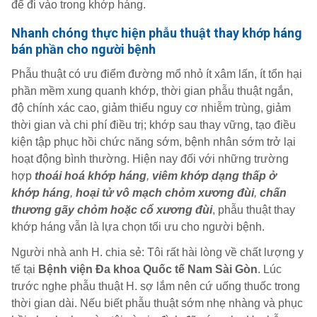
để đi vào trong khớp háng.
Nhanh chóng thực hiện phẫu thuật thay khớp háng
bán phần cho người bệnh
Phẫu thuật có ưu điểm đường mổ nhỏ ít xâm lấn, ít tổn hại
phần mềm xung quanh khớp, thời gian phẫu thuật ngắn,
độ chính xác cao, giảm thiểu nguy cơ nhiễm trùng, giảm
thời gian và chi phí điều trị; khớp sau thay vững, tạo điều
kiện tập phục hồi chức năng sớm, bệnh nhân sớm trở lại
hoạt động bình thường. Hiện nay đối với những trường
hợp
thoái hoá khớp háng
,
viêm khớp dạng thấp ở
khớp háng
,
hoại tử vô mạch chỏm xương đùi
,
chấn
thương gãy chỏm hoặc cổ xương đùi
, phẫu thuật thay
khớp háng vẫn là lựa chọn tối ưu cho người bệnh.
Người nhà anh H. chia sẻ: Tôi rất hài lòng về chất lượng y
tế tại
Bệnh viện Đa khoa Quốc tế Nam Sài Gòn
. Lúc
trước nghe phẫu thuật H. sợ lắm nên cứ uống thuốc trong
thời gian dài. Nếu biết phẫu thuật sớm nhẹ nhàng và phục