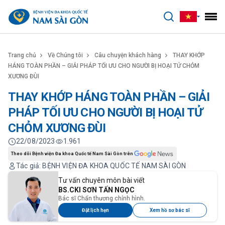
benhviennamsaigon.com
Trang chủ
Về Chúng tôi
Câu chuyện khách hàng
THAY KHỚP
HÁNG TOÀN PHẦN – GIẢI PHÁP TỐI ƯU CHO NGƯỜI BỊ HOẠI TỬ CHỎM
XƯƠNG ĐÙI
THAY KHỚP HÁNG TOÀN PHẦN – GIẢI
PHÁP TỐI ƯU CHO NGƯỜI BỊ HOẠI TỬ
CHỎM XƯƠNG ĐÙI
22/08/2023
1.961
Theo dõi Bệnh viện Đa khoa Quốc tế Nam Sài Gòn trên
Tác giả: BỆNH VIỆN ĐA KHOA QUỐC TẾ NAM SÀI GÒN
Tư vấn chuyên môn bài viết
BS.CKI SƠN TẤN NGỌC
Bác sĩ Chấn thương chỉnh hình.
Đặt lịch hẹn
Xem hồ sơ bác sĩ