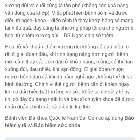
xương đùi và cuối cùng là tàn phế (không còn khả năng
vận động của khớp). Việc phát hiện bệnh sớm và được
điều trị ngoại khoa – điển hình là thay khớp háng sẽ mang
lại hiệu quả, đây cũng là phương pháp tối ưu cho người bị
hoại tử chỏm xương đùi – BS Ngọc chia sẻ thêm.
Hoại tử vô khuẩn chỏm xương đùi không có dấu hiệu rõ
rệt ở giai đoạn đầu, khi tình trạng nặng hơn người bệnh
mới cảm thấy các cơn đau ở khớp háng, mông, có thể lan
xuống đùi, đau nhiều khi vận động. Ở giai đoạn muộn
người bệnh đau cả khi đã nằm nghỉ ngơi, không thể đi lại
bình thường. Chính vì thế người bệnh cần đi khám ngay
khi có dấu hiệu bất thường về sức khỏe tại cơ sở y tế uy
tín, có đầy đủ trang thiết bị và bác sĩ chuyên khoa để được
chẩn đoán chính xác và điều trị kịp thời.
Bệnh viện Đa khoa Quốc tế Nam Sài Gòn có áp dụng
Bảo
hiểm y tế
và
Bảo hiểm sức khỏe
.