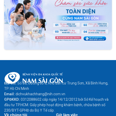
Địa chỉ:
Số 88, Đường số 8, Khu dân cư Trung Sơn, Xã Bình Hưng,
TP. Hồ Chí Minh
Email:
dichvukhachhang@nih.com.vn
GPĐKKD:
0312088602 cấp ngày 14/12/2012 bởi Sở Kế hoạch và
đầu tư TP.HCM. Giấy phép hoạt động khám bệnh, chữa bệnh số
230/BYT-GPHĐ do Bộ Y Tế cấp.
Về chúng tôi
Giờ làm việc