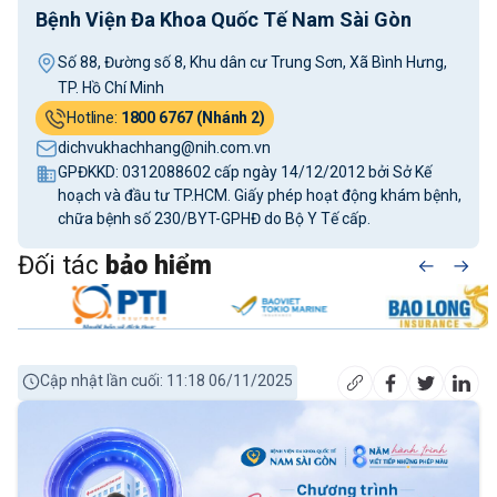
Bệnh Viện Đa Khoa Quốc Tế Nam Sài Gòn
Số 88, Đường số 8, Khu dân cư Trung Sơn, Xã Bình Hưng,
TP. Hồ Chí Minh
Hotline:
1800 6767 (Nhánh 2)
dichvukhachhang@nih.com.vn
GPĐKKD: 0312088602 cấp ngày 14/12/2012 bởi Sở Kế
hoạch và đầu tư TP.HCM. Giấy phép hoạt động khám bệnh,
chữa bệnh số 230/BYT-GPHĐ do Bộ Y Tế cấp.
Đối tác
bảo hiểm
Cập nhật lần cuối: 11:18 06/11/2025