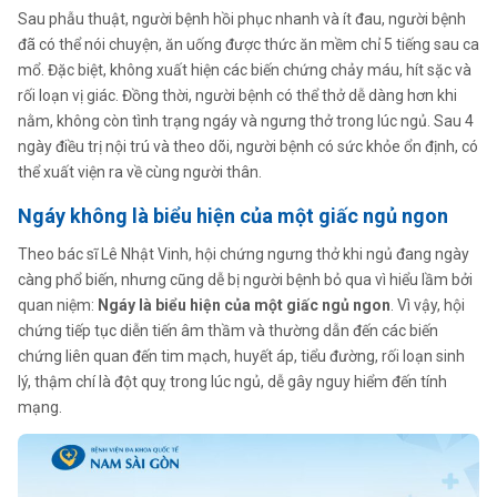
Sau phẫu thuật, người bệnh hồi phục nhanh và ít đau, người bệnh
đã có thể nói chuyện, ăn uống được thức ăn mềm chỉ 5 tiếng sau ca
mổ. Đặc biệt, không xuất hiện các biến chứng chảy máu, hít sặc và
rối loạn vị giác. Đồng thời, người bệnh có thể thở dễ dàng hơn khi
nằm, không còn tình trạng ngáy và ngưng thở trong lúc ngủ. Sau 4
ngày điều trị nội trú và theo dõi, người bệnh có sức khỏe ổn định, có
thể xuất viện ra về cùng người thân.
Ngáy không là biểu hiện của một giấc ngủ ngon
Theo bác sĩ Lê Nhật Vinh, hội chứng ngưng thở khi ngủ đang ngày
càng phổ biến, nhưng cũng dễ bị người bệnh bỏ qua vì hiểu lầm bởi
quan niệm:
Ngáy là biểu hiện của một giấc ngủ ngon
. Vì vậy, hội
chứng tiếp tục diễn tiến âm thầm và thường dẫn đến các biến
chứng liên quan đến tim mạch, huyết áp, tiểu đường, rối loạn sinh
lý, thậm chí là đột quỵ trong lúc ngủ, dễ gây nguy hiểm đến tính
mạng.