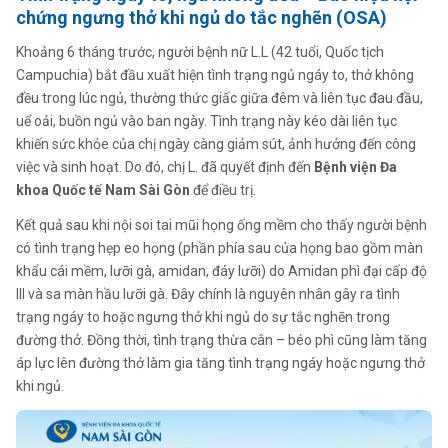
chứng ngưng thở khi ngủ do tắc nghẽn (OSA)
Khoảng 6 tháng trước, người bệnh nữ L.L (42 tuổi, Quốc tịch
Campuchia) bắt đầu xuất hiện tình trạng ngủ ngáy to, thở không
đều trong lúc ngủ, thường thức giấc giữa đêm và liên tục đau đầu,
uể oải, buồn ngủ vào ban ngày. Tình trạng này kéo dài liên tục
khiến sức khỏe của chị ngày càng giảm sút, ảnh hưởng đến công
việc và sinh hoạt. Do đó, chị L. đã quyết định đến
Bệnh viện Đa
khoa Quốc tế Nam Sài Gòn
để điều trị.
Kết quả sau khi nội soi tai mũi họng ống mềm cho thấy người bệnh
có tình trạng hẹp eo họng (phần phía sau của họng bao gồm màn
khẩu cái mềm, lưỡi gà, amidan, đáy lưỡi) do Amidan phì đại cấp độ
III và sa màn hầu lưỡi gà. Đây chính là nguyên nhân gây ra tình
trạng ngáy to hoặc ngưng thở khi ngủ do sự tắc nghẽn trong
đường thở. Đồng thời, tình trạng thừa cân – béo phì cũng làm tăng
áp lực lên đường thở làm gia tăng tình trạng ngáy hoặc ngưng thở
khi ngủ.