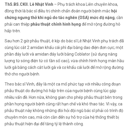
ThS.BS.CKII. Lê Nhật Vinh
– Phụ trách khoa Liên chuyên khoa,
đồng thời là bác sĩ điều trị chính chẩn đoán người bệnh mắc
hội
chứng ngưng thở khi ngủ do tắc nghẽn (OSA) mức độ nặng
, cần
phải can thiệp
phẫu thuật chỉnh hình họng
để mở rộng đường hô
hấp trên.
Sau hơn 2 giờ phẫu thuật, ê kíp do bác sĩ Lê Nhật Vinh phụ trách đã
cùng lúc cắt 2 amidan khẩu cái phì đại bằng dao điện đơn cực; một
phần đáy lưỡi và amidan đáy lưỡi bằng Coblator (sử dụng năng
lượng từ sóng điện từ có tần số cao); vừa chỉnh hình họng màn hầu
lưỡi gà bằng cách cắt lưỡi gà và cơ khẩu cái lưỡi để mở rộng đường
thở cho người bệnh.
Theo bác sĩ Vinh, đây là một ca mổ phức tạp với nhiều công đoạn
phẫu thuật do đường hô hấp trên của người bệnh cùng lúc gặp
nhiều vấn đề. Hơn nữa, không gian cho phép phẫu thuật bên trong
phần họng người bệnh cũng rất hạn chế và khó thao tác. Vì vậy, ca
phẫu thuật này không những đòi hỏi đội ngũ bác sĩ phải có trình độ
chuyên môn cao, mà còn cần đến sự hỗ trợ của hệ thống thiết bị
phẫu thuật hiện đại để tăng tỷ lệ thành công.