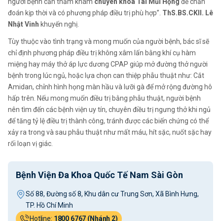
người bệnh cần thăm khám
chuyên khoa Tai Mũi Họng
để chẩn
đoán kịp thời và có phương pháp điều trị phù hợp”.
ThS.BS.CKII. Lê
Nhật Vinh
khuyến nghị.
Tùy thuộc vào tình trạng và mong muốn của người bệnh, bác sĩ sẽ
chỉ định phương pháp điều trị không xâm lấn bằng khí cụ hàm
miệng hay máy thở áp lực dương CPAP giúp mở đường thở người
bệnh trong lúc ngủ, hoặc lựa chọn can thiệp phẫu thuật như: Cắt
Amidan, chỉnh hình họng màn hầu và lưỡi gà để mở rộng đường hô
hấp trên. Nếu mong muốn điều trị bằng phẫu thuật, người bệnh
nên tìm đến các bệnh viện uy tín, chuyên điều trị ngưng thở khi ngủ
để tăng tỷ lệ điều trị thành công, tránh được các biến chứng có thể
xảy ra trong và sau phẫu thuật như mất máu, hít sặc, nuốt sặc hay
rối loạn vị giác.
Bệnh Viện Đa Khoa Quốc Tế Nam Sài Gòn
Số 88, Đường số 8, Khu dân cư Trung Sơn, Xã Bình Hưng,
TP. Hồ Chí Minh
Hotline:
1800 6767 (Nhánh 2)