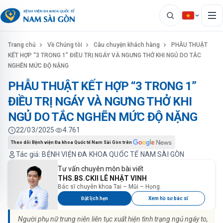
Trang chủ
Về Chúng tôi
Câu chuyện khách hàng
PHẪU THUẬT
KẾT HỢP “3 TRONG 1” ĐIỀU TRỊ NGÁY VÀ NGƯNG THỞ KHI NGỦ DO TẮC
NGHẼN MỨC ĐỘ NẶNG
PHẪU THUẬT KẾT HỢP “3 TRONG 1”
ĐIỀU TRỊ NGÁY VÀ NGƯNG THỞ KHI
NGỦ DO TẮC NGHẼN MỨC ĐỘ NẶNG
22/03/2025
4.761
Theo dõi Bệnh viện Đa khoa Quốc tế Nam Sài Gòn trên
Tác giả: BỆNH VIỆN ĐA KHOA QUỐC TẾ NAM SÀI GÒN
Tư vấn chuyên môn bài viết
THS.BS.CKII LÊ NHẬT VINH
Bác sĩ chuyên khoa Tai – Mũi – Họng.
Đặt lịch hẹn
Xem hồ sơ bác sĩ
Người phụ nữ trung niên liên tục xuất hiện tình trạng ngủ ngáy to,