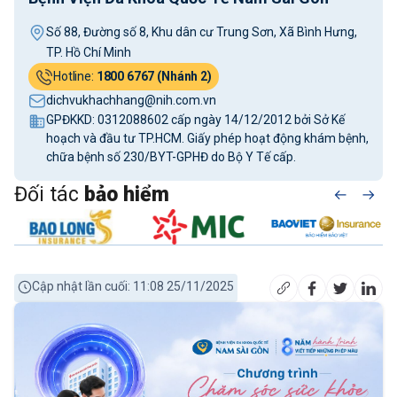
Số 88, Đường số 8, Khu dân cư Trung Sơn, Xã Bình Hưng,
TP. Hồ Chí Minh
Hotline:
1800 6767 (Nhánh 2)
dichvukhachhang@nih.com.vn
GPĐKKD: 0312088602 cấp ngày 14/12/2012 bởi Sở Kế
hoạch và đầu tư TP.HCM. Giấy phép hoạt động khám bệnh,
chữa bệnh số 230/BYT-GPHĐ do Bộ Y Tế cấp.
Đối tác
bảo hiểm
Cập nhật lần cuối: 11:08 25/11/2025