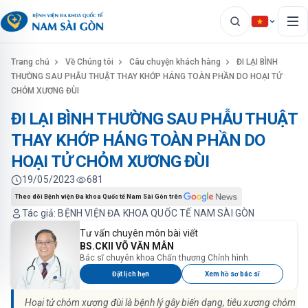
Trang chủ
Về Chúng tôi
Câu chuyện khách hàng
ĐI LẠI BÌNH
THƯỜNG SAU PHẪU THUẬT THAY KHỚP HÁNG TOÀN PHẦN DO HOẠI TỬ
CHỎM XƯƠNG ĐÙI
ĐI LẠI BÌNH THƯỜNG SAU PHẪU THUẬT
THAY KHỚP HÁNG TOÀN PHẦN DO
HOẠI TỬ CHỎM XƯƠNG ĐÙI
19/05/2023
681
Theo dõi Bệnh viện Đa khoa Quốc tế Nam Sài Gòn trên
Tác giả: BỆNH VIỆN ĐA KHOA QUỐC TẾ NAM SÀI GÒN
Tư vấn chuyên môn bài viết
BS.CKII VÕ VĂN MẪN
Bác sĩ chuyên khoa Chấn thương Chỉnh hình.
Đặt lịch hẹn
Xem hồ sơ bác sĩ
Hoại tử chỏm xương đùi là bệnh lý gây biến dạng, tiêu xương chỏm