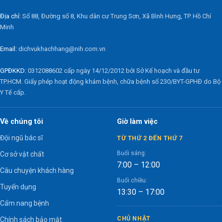
Địa chỉ:
Số 88, Đường số 8, Khu dân cư Trung Sơn, Xã Bình Hưng, TP. Hồ Chí
Minh
Email:
dichvukhachhang@nih.com.vn
GPĐKKD:
0312088602 cấp ngày 14/12/2012 bởi Sở Kế hoạch và đầu tư
TP.HCM. Giấy phép hoạt động khám bệnh, chữa bệnh số 230/BYT-GPHĐ do Bộ
Y Tế cấp.
Về chúng tôi
Giờ làm việc
Đội ngũ bác sĩ
TỪ THỨ 2 ĐẾN THỨ 7
Buổi sáng:
Cơ sở vật chất
7:00 – 12:00
Câu chuyện khách hàng
Buổi chiều:
Tuyển dụng
13:30 – 17:00
Cẩm nang bệnh
CHỦ NHẬT
Chính sách bảo mật