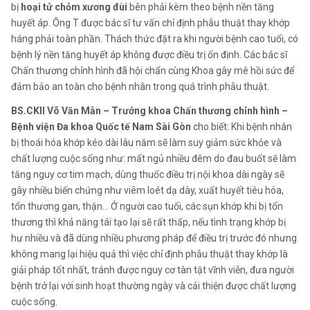
bị
hoại tử chỏm xương đùi
bên phải kèm theo bệnh nền tăng
huyết áp. Ông T được bác sĩ tư vấn chỉ định phẫu thuật thay khớp
háng phải toàn phần. Thách thức đặt ra khi người bệnh cao tuổi, có
bệnh lý nền tăng huyết áp không được điều trị ổn định. Các bác sĩ
Chấn thương chỉnh hình đã hội chẩn cùng Khoa gây mê hồi sức để
đảm bảo an toàn cho bệnh nhân trong quá trình phẫu thuật.
BS.CKII Võ Văn Mẫn – Trưởng khoa Chấn thương chỉnh hình –
Bệnh viện Đa khoa Quốc tế Nam Sài Gòn
cho biết: Khi bệnh nhân
bị thoái hóa khớp kéo dài lâu năm sẽ làm suy giảm sức khỏe và
chất lượng cuộc sống như: mất ngủ nhiều đêm do đau buốt sẽ làm
tăng nguy cơ tim mạch, dùng thuốc điều trị nội khoa dài ngày sẽ
gây nhiều biến chứng như viêm loét dạ dày, xuất huyết tiêu hóa,
tổn thương gan, thận… Ở người cao tuổi, các sụn khớp khi bị tổn
thương thì khả năng tái tạo lại sẽ rất thấp, nếu tình trạng khớp bị
hư nhiều và đã dùng nhiều phương pháp để điều trị trước đó nhưng
không mang lại hiệu quả thì việc chỉ định phẫu thuật thay khớp là
giải pháp tốt nhất, tránh được nguy cơ tàn tật vĩnh viễn, đưa người
bệnh trở lại với sinh hoạt thường ngày và cải thiện được chất lượng
cuộc sống.