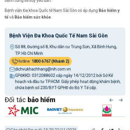
bệnh cũng sẽ suy yếu dần.
Bệnh viện Đa khoa Quốc tế Nam Sài Gòn có áp dụng
Bảo hiểm y
tế
và
Bảo hiểm sức khỏe
.
Bệnh Viện Đa Khoa Quốc Tế Nam Sài Gòn
Số 88, Đường số 8, Khu dân cư Trung Sơn, Xã Bình Hưng,
TP. Hồ Chí Minh
Hotline:
1800 6767 (Nhánh 2)
dichvukhachhang@nih.com.vn
GPĐKKD: 0312088602 cấp ngày 14/12/2012 bởi Sở Kế
hoạch và đầu tư TP.HCM. Giấy phép hoạt động khám bệnh,
chữa bệnh số 230/BYT-GPHĐ do Bộ Y Tế cấp.
Đối tác
bảo hiểm