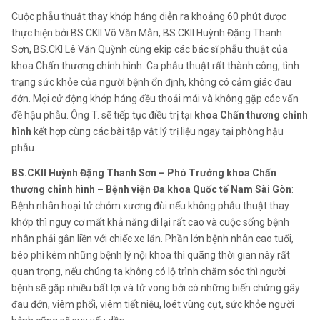
Cuộc phẫu thuật thay khớp háng diễn ra khoảng 60 phút được
thực hiện bởi BS.CKII Võ Văn Mẫn, BS.CKII Huỳnh Đặng Thanh
Sơn, BS.CKI Lê Văn Quỳnh cùng ekip các bác sĩ phẫu thuật của
khoa Chấn thương chỉnh hình. Ca phẫu thuật rất thành công, tình
trạng sức khỏe của người bệnh ổn định, không có cảm giác đau
đớn. Mọi cử động khớp háng đều thoải mái và không gặp các vấn
đề hậu phẫu. Ông T. sẽ tiếp tục điều trị tại
khoa Chấn thương chỉnh
hình
kết hợp cùng các bài tập vật lý trị liệu ngay tại phòng hậu
phẫu.
BS.CKII Huỳnh Đặng Thanh Sơn – Phó Trưởng khoa Chấn
thương chỉnh hình – Bệnh viện Đa khoa Quốc tế Nam Sài Gòn
:
Bệnh nhân hoại tử chỏm xương đùi nếu không phẫu thuật thay
khớp thì nguy cơ mất khả năng đi lại rất cao và cuộc sống bệnh
nhân phải gắn liền với chiếc xe lăn. Phần lớn bệnh nhân cao tuổi,
béo phì kèm những bệnh lý nội khoa thì quãng thời gian này rất
quan trọng, nếu chúng ta không có lộ trình chăm sóc thì người
bệnh sẽ gặp nhiều bất lợi và tử vong bởi có những biến chứng gây
đau đớn, viêm phổi, viêm tiết niệu, loét vùng cụt, sức khỏe người