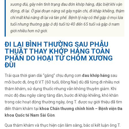
xương đùi, gây nên tình trạng đau đớn khớp háng, đặc biệt khi vận
động, đi lại. Ở giai đoạn nặng sẽ gây ngắn chi, đi khập khiễng, thậm
chí mất khả năng đi lại và tàn phế. Bệnh lý này có thể gặp ở mọi lứa
tuổi nhưng thường gặp ở độ tuổi từ 40 đến 65 tuổi và gặp ở nam
giới nhiều hơn nữ giới.
ĐI LẠI BÌNH THƯỜNG SAU PHẪU
THUẬT THAY KHỚP HÁNG TOÀN
PHẦN DO HOẠI TỬ CHỎM XƯƠNG
ĐÙI
Trải qua thời gian dài “gắng” chịu đựng cơn
đau khớp háng
sau
mỗi bước đi, ông Đ.V.T (60 tuổi, Đồng Nai) dù đã từng đi nhiều nơi
thăm khám, sử dụng thuốc nhưng vẫn không thuyên giảm. Khi
mức độ đau ngày càng tăng dần, bước đi khập khiễng, khó khăn
trong các hoạt động thường ngày, ông T. được sự giới thiệu đã tìm
đến thăm khám tại
khoa Chấn thương chỉnh hình – Bệnh viện Đa
khoa Quốc tế Nam Sài Gòn
.
Qua thăm khám và thực hiện cận lâm sàng, bác sĩ kết luận ông T.