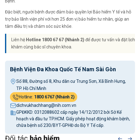
bệnh.
Đặc biệt, người bệnh được đảm bảo quyền lợi Bảo hiểm Y tế và hỗ
trợ bảo lãnh viện phí với hơn 25 đơn vị bảo hiểm tư nhân, giúp an
tâm điều trị và chăm sóc sức khỏe.
Liên hệ
Hotline 1800 67 67 (Nhánh 2)
để được tư vấn và đặt lịch
khám cùng bác sĩ chuyên khoa.
Bệnh Viện Đa Khoa Quốc Tế Nam Sài Gòn
Số 88, Đường số 8, Khu dân cư Trung Sơn, Xã Bình Hưng,
TP. Hồ Chí Minh
Hotline:
1800 6767 (Nhánh 2)
dichvukhachhang@nih.com.vn
GPĐKKD: 0312088602 cấp ngày 14/12/2012 bởi Sở Kế
hoạch và đầu tư TP.HCM. Giấy phép hoạt động khám bệnh,
chữa bệnh số 230/BYT-GPHĐ do Bộ Y Tế cấp.
Đối tác
bảo hiểm