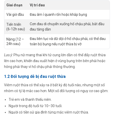
Giai đoạn
Vị trí đau
Vài giờ đầu
Đau âm ỉ quanh rốn hoặc khắp bụng
Cơn đau di chuyển xuống hố chậu phải, bắt đầu
Tiến triển
(6-12h sau)
đau tăng dần
Đau liên tục và dữ dội ở hố chậu phải, có thể đau
Nặng (12 –
24h sau)
toàn bộ bụng nếu ruột thừa bị vỡ
Lưu ý:
Phụ nữ mang thai khi tử cung lớn dần có thể đẩy ruột thừa
lên cao hơn, khiến đau xuất hiện ở vùng bụng trên bên phải hoặc
hông phải thay vì hố chậu phải thông thường.
1.2 Đối tượng dễ bị đau ruột thừa
Viêm ruột thừa có thể xảy ra ở bất kỳ độ tuổi nào, nhưng một số
nhóm có tỷ lệ mắc cao hơn. Một số đối tượng có nguy cơ cao gồm:
Trẻ em và thanh thiếu niên.
Người trong độ tuổi từ 10–30 tuổi.
Người có tiền sử gia đình từng mắc viêm ruột thừa.