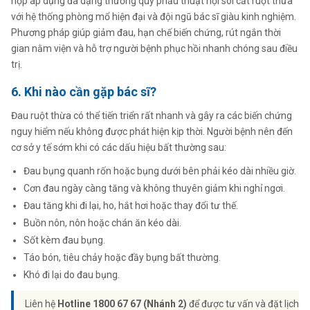
hợp áp dụng đa dạng thường quy phẫu thuật nội soi cắt ruột thừa
với hệ thống phòng mổ hiện đại và đội ngũ bác sĩ giàu kinh nghiệm.
Phương pháp giúp giảm đau, hạn chế biến chứng, rút ngắn thời
gian nằm viện và hỗ trợ người bệnh phục hồi nhanh chóng sau điều
trị.
6. Khi nào cần gặp bác sĩ?
Đau ruột thừa có thể tiến triển rất nhanh và gây ra các biến chứng
nguy hiểm nếu không được phát hiện kịp thời. Người bệnh nên đến
cơ sở y tế sớm khi có các dấu hiệu bất thường sau:
Đau bụng quanh rốn hoặc bụng dưới bên phải kéo dài nhiều giờ.
Cơn đau ngày càng tăng và không thuyên giảm khi nghỉ ngơi.
Đau tăng khi đi lại, ho, hắt hơi hoặc thay đổi tư thế.
Buồn nôn, nôn hoặc chán ăn kéo dài.
Sốt kèm đau bụng.
Táo bón, tiêu chảy hoặc đầy bụng bất thường.
Khó đi lại do đau bụng.
Liên hệ
Hotline 1800 67 67 (Nhánh 2)
để được tư vấn và đặt lịch