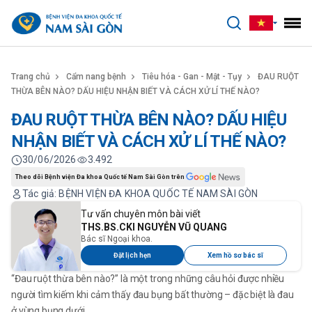
benhviennamsaigon.com
Trang chủ
Cẩm nang bệnh
Tiêu hóa - Gan - Mật - Tụy
ĐAU RUỘT
THỪA BÊN NÀO? DẤU HIỆU NHẬN BIẾT VÀ CÁCH XỬ LÍ THẾ NÀO?
ĐAU RUỘT THỪA BÊN NÀO? DẤU HIỆU
NHẬN BIẾT VÀ CÁCH XỬ LÍ THẾ NÀO?
30/06/2026
3.492
Theo dõi Bệnh viện Đa khoa Quốc tế Nam Sài Gòn trên
Tác giả: BỆNH VIỆN ĐA KHOA QUỐC TẾ NAM SÀI GÒN
Tư vấn chuyên môn bài viết
THS.BS.CKI NGUYỄN VŨ QUANG
Bác sĩ Ngoại khoa.
Đặt lịch hẹn
Xem hồ sơ bác sĩ
“Đau ruột thừa bên nào?” là một trong những câu hỏi được nhiều
người tìm kiếm khi cảm thấy đau bụng bất thường – đặc biệt là đau
ở vùng bụng dưới.