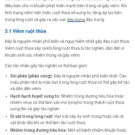
điều kiện cho vi khuẩn phát triển mạnh bên trong và gây viêm. Khi
tình trạng viêm tiến triển, ruột thừa sẽ sưng to, tăng áp lực bên
trong lòng ruột và gây ra các cơn
đau bụng
đặc trưng.
3.1 Viêm ruột thừa
Đây là nguyên nhân phổ biến và nguy hiểm nhất gây đau ruột thừa.
Viêm ruột thừa xảy ra khi lòng ruột thừa bị tắc nghẽn, dẫn đến vi
khuẩn sinh sôi, nhiễm trùng và gây viêm.
Các tác nhân gây tắc nghẽn có thể bao gồm:
Sỏi phân (phân cứng):
Đây là nguyên nhân phổ biến nhất. Các
mẩu phân nhỏ bị mắc kẹt trong lòng ruột thừa có thể gây bít tắc
và dẫn đến viêm.
Hạch bạch huyết sưng to:
Nhiễm trùng đường tiêu hóa hoặc
nhiễm virus có thể làm các mô lympho trong thành ruột thừa
sưng lên và gây tắc nghẽn.
Dị vật trong lòng ruột:
Hạt trái cây, ký sinh trùng hoặc các dị
vật khác đôi khi có thể làm tắc ruột thừa.
Nhiễm trùng đường tiêu hóa:
Một số bệnh nhiễm khuẩn hoặc