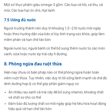
Một số thực phẩm giàu omega-3 gồm: Các loại cá hồi, cá thu, cá
mòi; Các loại hạt óc chó, Hạt lanh.
7.5 Uống đủ nước
Người trưởng thành nên duy trì khoảng 1,5–2 lít nước mỗi ngày
hoặc theo hướng dẫn của bác sĩ tùy tình trạng sức khỏe, giúp làm
mềm phân và hạn chế táo bón.
Ngoài nước lọc, người bệnh có thể bổ sung thêm nước từ các món
canh, sữa hoặc nước ép trái cây ít đường.
8. Phòng ngừa đau ruột thừa
Hiện nay chưa có biện pháp nào có thể phòng ngừa hoàn toàn
viêm ruột thừa. Tuy nhiên, việc duy trì lối sống lành mạnh và chế độ
dinh dưỡng hợp lý có thể góp phần giảm nguy cơ:
Ăn nhiều rau xanh và trái cây để bổ sung vitamin, khoáng chất
và chất xơ cho cơ thể.
Đảm bảo đủ lượng chất xơ mỗi ngày giúp hệ tiêu hóa hoạt động
hiệu quả và hạn chế táo bón.