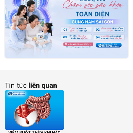
Tin tức
liên quan
VIÊM RUỘT THỪA KHI NÀO