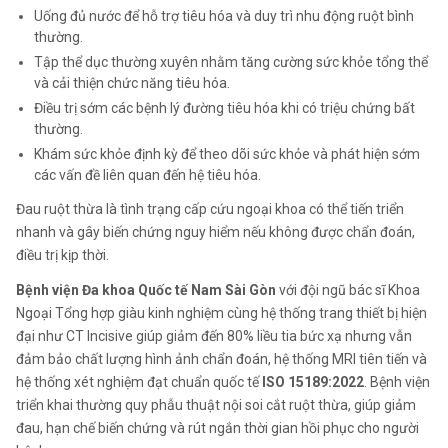
Uống đủ nước để hỗ trợ tiêu hóa và duy trì nhu động ruột bình
thường.
Tập thể dục thường xuyên nhằm tăng cường sức khỏe tổng thể
và cải thiện chức năng tiêu hóa.
Điều trị sớm các bệnh lý đường tiêu hóa khi có triệu chứng bất
thường.
Khám sức khỏe định kỳ để theo dõi sức khỏe và phát hiện sớm
các vấn đề liên quan đến hệ tiêu hóa.
Đau ruột thừa là tình trạng cấp cứu ngoại khoa có thể tiến triển
nhanh và gây biến chứng nguy hiểm nếu không được chẩn đoán,
điều trị kịp thời.
Bệnh viện Đa khoa Quốc tế Nam Sài Gòn
với đội ngũ bác sĩ Khoa
Ngoại Tổng hợp giàu kinh nghiệm cùng hệ thống trang thiết bị hiện
đại như CT Incisive giúp giảm đến 80% liều tia bức xạ nhưng vẫn
đảm bảo chất lượng hình ảnh chẩn đoán, hệ thống MRI tiên tiến và
hệ thống xét nghiệm đạt chuẩn quốc tế
ISO 15189:2022
. Bệnh viện
triển khai thường quy phẫu thuật nội soi cắt ruột thừa, giúp giảm
đau, hạn chế biến chứng và rút ngắn thời gian hồi phục cho người