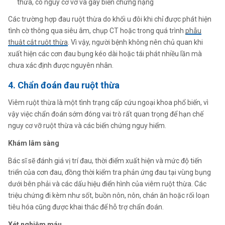
thừa, có nguy cơ vỡ và gây biến chứng nặng
Các trường hợp đau ruột thừa do khối u đôi khi chỉ được phát hiện
tình cờ thông qua siêu âm, chụp CT hoặc trong quá trình
phẫu
thuật cắt ruột thừa
. Vì vậy, người bệnh không nên chủ quan khi
xuất hiện các cơn đau bụng kéo dài hoặc tái phát nhiều lần mà
chưa xác định được nguyên nhân.
4. Chẩn đoán đau ruột thừa
Viêm ruột thừa là một tình trạng cấp cứu ngoại khoa phổ biến, vì
vậy việc chẩn đoán sớm đóng vai trò rất quan trọng để hạn chế
nguy cơ vỡ ruột thừa và các biến chứng nguy hiểm.
Khám lâm sàng
Bác sĩ sẽ đánh giá vị trí đau, thời điểm xuất hiện và mức độ tiến
triển của cơn đau, đồng thời kiểm tra phản ứng đau tại vùng bụng
dưới bên phải và các dấu hiệu điển hình của viêm ruột thừa. Các
triệu chứng đi kèm như sốt, buồn nôn, nôn, chán ăn hoặc rối loạn
tiêu hóa cũng được khai thác để hỗ trợ chẩn đoán.
Xét nghiệm máu