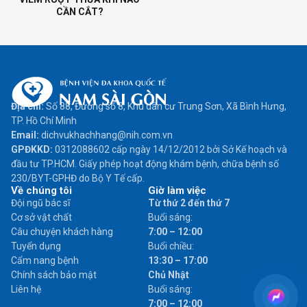
CẦN CẮT?
Địa chỉ:
Số 88, Đường số 8, Khu dân cư Trung Sơn, Xã Bình Hưng,
TP. Hồ Chí Minh
Email:
dichvukhachhang@nih.com.vn
GPĐKKD:
0312088602 cấp ngày 14/12/2012 bởi Sở Kế hoạch và
đầu tư TP.HCM. Giấy phép hoạt động khám bệnh, chữa bệnh số
230/BYT-GPHĐ do Bộ Y Tế cấp.
Về chúng tôi
Giờ làm việc
Đội ngũ bác sĩ
Từ thứ 2 đến thứ 7
Cơ sở vật chất
Buổi sáng:
Câu chuyện khách hàng
7:00 – 12:00
Tuyển dụng
Buổi chiều:
Cẩm nang bệnh
13:30 – 17:00
Chính sách bảo mật
Chủ Nhật
Liên hệ
Buổi sáng:
7:00 – 12:00