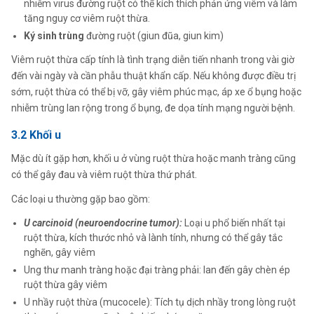
nhiễm virus đường ruột có thể kích thích phản ứng viêm và làm
tăng nguy cơ viêm ruột thừa.
Ký sinh trùng
đường ruột (giun đũa, giun kim)
Viêm ruột thừa cấp tính là tình trạng diễn tiến nhanh trong vài giờ
đến vài ngày và cần phẫu thuật khẩn cấp. Nếu không được điều trị
sớm, ruột thừa có thể bị vỡ, gây viêm phúc mạc, áp xe ổ bụng hoặc
nhiễm trùng lan rộng trong ổ bụng, đe dọa tính mạng người bệnh.
3.2 Khối u
Mặc dù ít gặp hơn, khối u ở vùng ruột thừa hoặc manh tràng cũng
có thể gây đau và viêm ruột thừa thứ phát.
Các loại u thường gặp bao gồm:
U carcinoid (neuroendocrine tumor):
Loại u phổ biến nhất tại
ruột thừa, kích thước nhỏ và lành tính, nhưng có thể gây tắc
nghẽn, gây viêm
Ung thư manh tràng hoặc đại tràng phải: lan đến gây chèn ép
ruột thừa gây viêm
U nhầy ruột thừa (mucocele): Tích tụ dịch nhầy trong lòng ruột