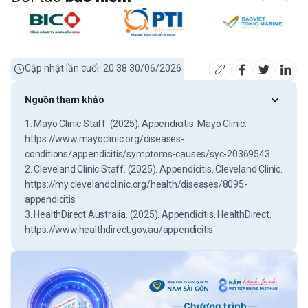
Cập nhật lần cuối: 20:38 30/06/2026
Nguồn tham khảo
1. Mayo Clinic Staff. (2025). Appendicitis. Mayo Clinic.
https://www.mayoclinic.org/diseases-
conditions/appendicitis/symptoms-causes/syc-20369543
2. Cleveland Clinic Staff. (2025). Appendicitis. Cleveland Clinic.
https://my.clevelandclinic.org/health/diseases/8095-
appendicitis
3. HealthDirect Australia. (2025). Appendicitis. HealthDirect.
https://www.healthdirect.gov.au/appendicitis