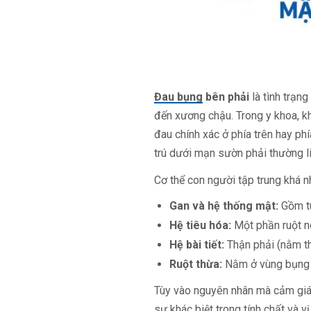
Đau bụng
bên phải
là tình trạng
đến xương chậu. Trong y khoa, kh
đau chính xác ở phía trên hay p
trú dưới mạn sườn phải thường li
Cơ thể con người tập trung khá n
Gan và hệ thống mật:
Gồm tú
Hệ tiêu hóa:
Một phần ruột no
Hệ bài tiết:
Thận phải (nằm th
Ruột thừa:
Nằm ở vùng bụng 
Tùy vào nguyên nhân mà cảm giác 
sự khác biệt trong tính chất và v