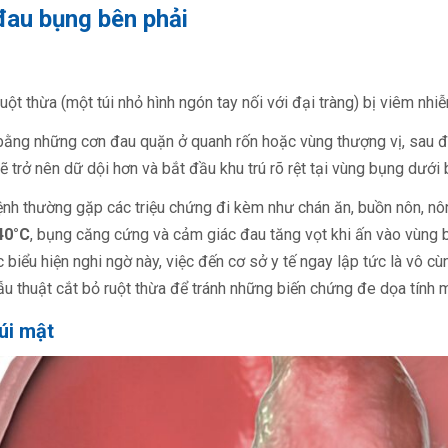
đau bụng bên phải
ruột thừa (một túi nhỏ hình ngón tay nối với đại tràng) bị viêm n
 bằng những cơn đau quặn ở quanh rốn hoặc vùng thượng vị, sau đ
sẽ trở nên dữ dội hơn và bắt đầu khu trú rõ rệt tại vùng bụng dưới 
nh thường gặp các triệu chứng đi kèm như chán ăn, buồn nôn, nôn
40°C
, bụng căng cứng và cảm giác đau tăng vọt khi ấn vào vùng 
c biểu hiện nghi ngờ này, việc đến cơ sở y tế ngay lập tức là vô cù
ẫu thuật cắt bỏ ruột thừa để tránh những biến chứng đe dọa tính 
túi mật