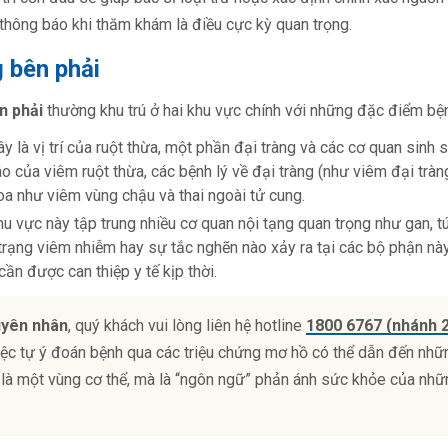
 thông báo khi thăm khám là điều cực kỳ quan trọng.
g bên phải
n phải
thường khu trú ở hai khu vực chính với những đặc điểm bệnh
y là vị trí của ruột thừa, một phần đại tràng và các cơ quan sinh 
o của viêm ruột thừa, các bệnh lý về đại tràng (như viêm đại tràng,
oa như viêm vùng chậu và thai ngoài tử cung.
u vực này tập trung nhiều cơ quan nội tạng quan trọng như gan, túi
h trạng viêm nhiễm hay sự tắc nghẽn nào xảy ra tại các bộ phận n
ần được can thiệp y tế kịp thời.
uyên nhân
, quý khách vui lòng liên hệ hotline
1800 6767 (nhánh 
ệc tự ý đoán bệnh qua các triệu chứng mơ hồ có thể dẫn đến nhữn
n là một vùng cơ thể, mà là “ngôn ngữ” phản ánh sức khỏe của nhữ