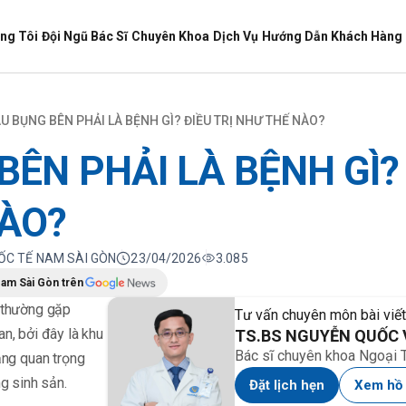
ng Tôi
Đội Ngũ Bác Sĩ
Chuyên Khoa
Dịch Vụ
Hướng Dẫn Khách Hàng
U BỤNG BÊN PHẢI LÀ BỆNH GÌ? ĐIỀU TRỊ NHƯ THẾ NÀO?
ÊN PHẢI LÀ BỆNH GÌ? 
ÀO?
UỐC TẾ NAM SÀI GÒN
23/04/2026
3.085
Nam Sài Gòn trên
g thường gặp
Tư vấn chuyên môn bài viết
n, bởi đây là khu
TS.BS NGUYỄN QUỐC 
Bác sĩ chuyên khoa Ngoại T
ạng quan trọng
ng sinh sản.
Đặt lịch hẹn
Xem hồ 