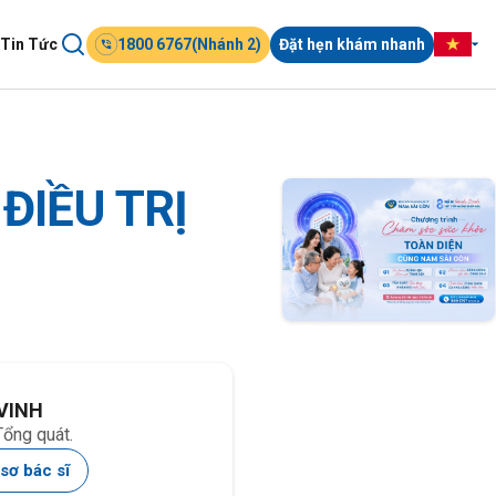
Tin Tức
1800 6767(Nhánh 2)
Đặt hẹn khám nhanh
ĐIỀU TRỊ
VINH
ổng quát.
sơ bác sĩ