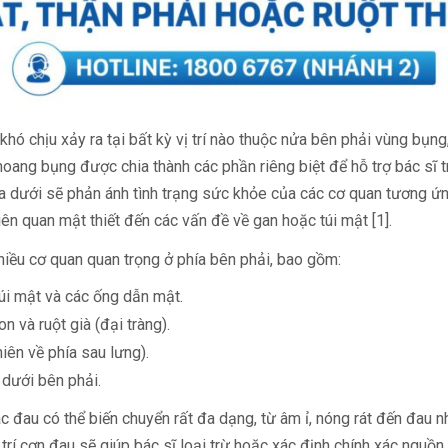
 khó chịu xảy ra tại bất kỳ vị trí nào thuộc nửa bên phải vùng bụn
oang bụng được chia thành các phần riêng biệt để hỗ trợ bác sĩ tr
hía dưới sẽ phản ánh tình trạng sức khỏe của các cơ quan tương ứ
ên quan mật thiết đến các vấn đề về gan hoặc túi mật [1].
hiều cơ quan quan trọng ở phía bên phải, bao gồm:
i mật và các ống dẫn mật.
n và ruột già (đại tràng).
iên về phía sau lưng).
dưới bên phải.
đau có thể biến chuyển rất đa dạng, từ âm ỉ, nóng rát đến đau n
ị trí cơn đau sẽ giúp bác sĩ loại trừ hoặc xác định chính xác nguồn