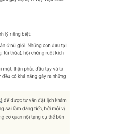
 lý riêng biệt:
sản ở nữ giới. Những cơn đau tại
 túi thừa), hội chứng ruột kích
 mật, thận phải, đầu tụy và tá
ày đều có khả năng gây ra những
2)
để được tư vấn đặt lịch khám
g sai lầm đáng tiếc, bởi mỗi vị
ng cơ quan nội tạng cụ thể bên