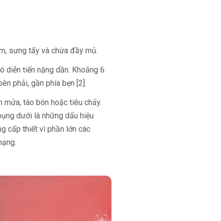
hiễm, sưng tấy và chứa đầy mủ.
ó diễn tiến nặng dần. Khoảng 6
bên phải, gần phía bẹn [2].
 mửa, táo bón hoặc tiêu chảy.
bụng dưới là những dấu hiệu
ng cấp thiết vì phần lớn các
mạng.