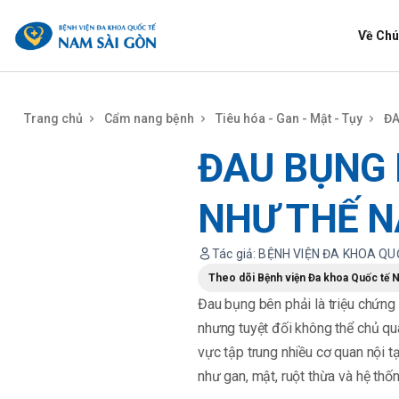
benhviennamsaigon.com
Về Chú
Trang chủ
Cẩm nang bệnh
Tiêu hóa - Gan - Mật - Tụy
ĐA
ĐAU BỤNG B
NHƯ THẾ N
Tác giả: BỆNH VIỆN ĐA KHOA Q
Theo dõi Bệnh viện Đa khoa Quốc tế 
Đau bụng bên phải là triệu chứn
nhưng tuyệt đối không thể chủ qua
vực tập trung nhiều cơ quan nội t
như gan, mật, ruột thừa và hệ thố