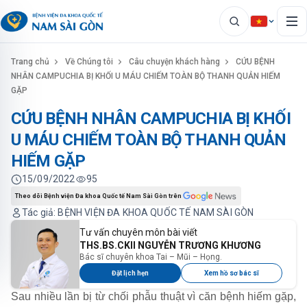
Trang chủ
Về Chúng tôi
Câu chuyện khách hàng
CỨU BỆNH
NHÂN CAMPUCHIA BỊ KHỐI U MÁU CHIẾM TOÀN BỘ THANH QUẢN HIẾM
GẶP
CỨU BỆNH NHÂN CAMPUCHIA BỊ KHỐI
U MÁU CHIẾM TOÀN BỘ THANH QUẢN
HIẾM GẶP
15/09/2022
95
Theo dõi Bệnh viện Đa khoa Quốc tế Nam Sài Gòn trên
Tác giả: BỆNH VIỆN ĐA KHOA QUỐC TẾ NAM SÀI GÒN
Tư vấn chuyên môn bài viết
THS.BS.CKII NGUYỄN TRƯƠNG KHƯƠNG
Bác sĩ chuyên khoa Tai – Mũi – Họng.
Đặt lịch hẹn
Xem hồ sơ bác sĩ
Sau nhiều lần bị từ chối phẫu thuật vì căn bệnh hiếm gặp,