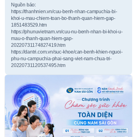
Nguồn báo:
https://thanhnien.vn/cuu-benh-nhan-campuchia-bi-
khoi-u-mau-chiem-toan-bo-thanh-quan-hiem-gap-
1851483529.htm
https://phunuvietnam.vn/cuu-nu-benh-nhan-bi-khoi-u-
mau-o-thanh-quan-hiem-gap-
20220731174827419.htm
https://dantri.com.vn/suc-khoe/can-benh-khien-nguoi-
phu-nu-campuchia-phai-sang-viet-nam-chua-tri-
20220731120537495.htm