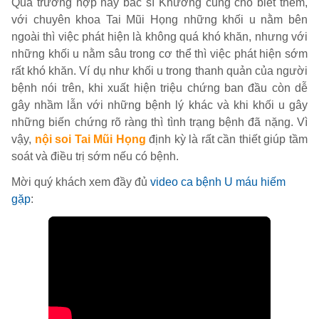
Qua trường hợp này bác sĩ Khương cũng cho biết thêm,
với chuyên khoa Tai Mũi Họng những khối u nằm bên
ngoài thì việc phát hiện là không quá khó khăn, nhưng với
những khối u nằm sâu trong cơ thể thì việc phát hiện sớm
rất khó khăn. Ví dụ như khối u trong thanh quản của người
bệnh nói trên, khi xuất hiện triệu chứng ban đầu còn dễ
gây nhầm lẫn với những bệnh lý khác và khi khối u gây
những biến chứng rõ ràng thì tình trạng bệnh đã nặng. Vì
vậy,
nội soi Tai Mũi Họng
định kỳ là rất cần thiết giúp tầm
soát và điều trị sớm nếu có bệnh.
Mời quý khách xem đầy đủ
video ca bệnh U máu hiếm
gặp
: