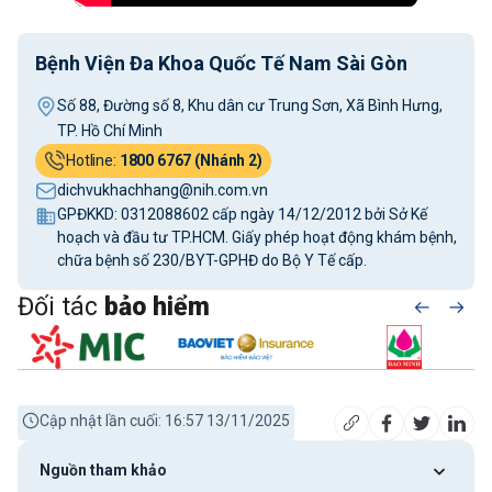
Bệnh Viện Đa Khoa Quốc Tế Nam Sài Gòn
Số 88, Đường số 8, Khu dân cư Trung Sơn, Xã Bình Hưng,
TP. Hồ Chí Minh
Hotline:
1800 6767 (Nhánh 2)
dichvukhachhang@nih.com.vn
GPĐKKD: 0312088602 cấp ngày 14/12/2012 bởi Sở Kế
hoạch và đầu tư TP.HCM. Giấy phép hoạt động khám bệnh,
chữa bệnh số 230/BYT-GPHĐ do Bộ Y Tế cấp.
Đối tác
bảo hiểm
Cập nhật lần cuối: 16:57 13/11/2025
Nguồn tham khảo