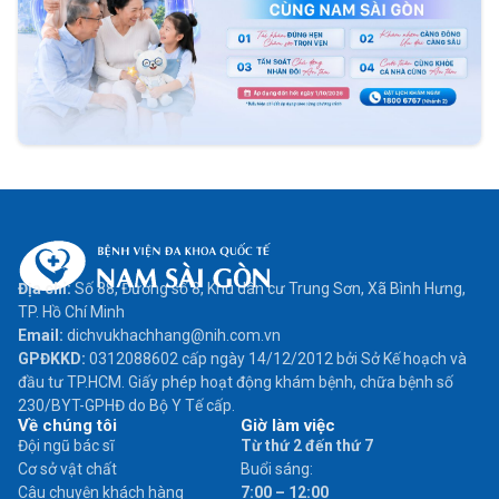
Địa chỉ:
Số 88, Đường số 8, Khu dân cư Trung Sơn, Xã Bình Hưng,
TP. Hồ Chí Minh
Email:
dichvukhachhang@nih.com.vn
GPĐKKD:
0312088602 cấp ngày 14/12/2012 bởi Sở Kế hoạch và
đầu tư TP.HCM. Giấy phép hoạt động khám bệnh, chữa bệnh số
230/BYT-GPHĐ do Bộ Y Tế cấp.
Về chúng tôi
Giờ làm việc
Đội ngũ bác sĩ
Từ thứ 2 đến thứ 7
Cơ sở vật chất
Buổi sáng:
Câu chuyện khách hàng
7:00 – 12:00