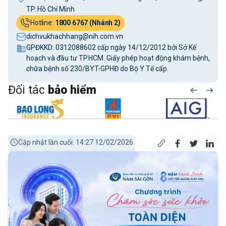
TP. Hồ Chí Minh
Hotline:
1800 6767 (Nhánh 2)
dichvukhachhang@nih.com.vn
GPĐKKD: 0312088602 cấp ngày 14/12/2012 bởi Sở Kế
hoạch và đầu tư TP.HCM. Giấy phép hoạt động khám bệnh,
chữa bệnh số 230/BYT-GPHĐ do Bộ Y Tế cấp.
Đối tác
bảo hiểm
Cập nhật lần cuối: 14:27 12/02/2026