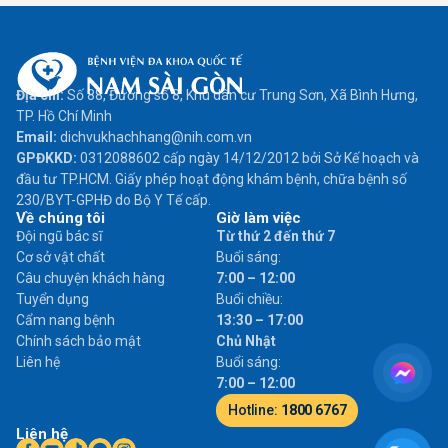
Địa chỉ:
Số 88, Đường số 8, Khu dân cư Trung Sơn, Xã Bình Hưng,
TP. Hồ Chí Minh
Email:
dichvukhachhang@nih.com.vn
GPĐKKD:
0312088602 cấp ngày 14/12/2012 bởi Sở Kế hoạch và
đầu tư TP.HCM. Giấy phép hoạt động khám bệnh, chữa bệnh số
230/BYT-GPHĐ do Bộ Y Tế cấp.
Về chúng tôi
Giờ làm việc
Đội ngũ bác sĩ
Từ thứ 2 đến thứ 7
Cơ sở vật chất
Buổi sáng:
Câu chuyện khách hàng
7:00 – 12:00
Tuyển dụng
Buổi chiều:
Cẩm nang bệnh
13:30 – 17:00
Chính sách bảo mật
Chủ Nhật
Liên hệ
Buổi sáng:
7:00 – 12:00
Hotline:
1800 6767
Liên hệ