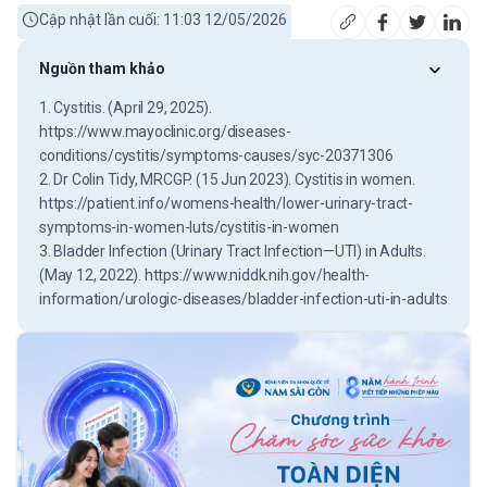
Cập nhật lần cuối: 11:03 12/05/2026
Nguồn tham khảo
1. Cystitis. (April 29, 2025).
https://www.mayoclinic.org/diseases-
conditions/cystitis/symptoms-causes/syc-20371306
2. Dr Colin Tidy, MRCGP. (15 Jun 2023). Cystitis in women.
https://patient.info/womens-health/lower-urinary-tract-
symptoms-in-women-luts/cystitis-in-women
3. Bladder Infection (Urinary Tract Infection—UTI) in Adults.
(May 12, 2022). https://www.niddk.nih.gov/health-
information/urologic-diseases/bladder-infection-uti-in-adults