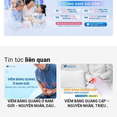
Tin tức
liên quan
VIÊM BÀNG QUANG Ở NAM
VIÊM BÀNG QUANG CẤP –
GIỚI – NGUYÊN NHÂN, DẤU
NGUYÊN NHÂN, TRIỆU
HIỆU, CÁCH ĐIỀU TRỊ
CHỨNG, ĐIỀU TRỊ VÀ PHÒNG
NGỪA