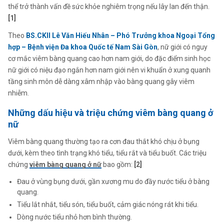
thể trở thành vấn đề sức khỏe nghiêm trọng nếu lây lan đến thận.
[1]
Theo
BS.CKII Lê Văn Hiếu Nhân – Phó Trưởng khoa Ngoại Tổng
hợp – Bệnh viện Đa khoa Quốc tế Nam Sài Gòn
, nữ giới có nguy
cơ mắc viêm bàng quang cao hơn nam giới, do đặc điểm sinh học
nữ giới có niệu đạo ngắn hơn nam giới nên vi khuẩn ở xung quanh
tầng sinh môn dễ dàng xâm nhập vào bàng quang gây viêm
nhiễm.
Những dấu hiệu và triệu chứng viêm bàng quang ở
nữ
Viêm bàng quang thường tạo ra cơn đau thắt khó chịu ở bụng
dưới, kèm theo tình trạng khó tiểu, tiểu rắt và tiểu buốt. Các triệu
chứng
viêm bàng quang ở nữ
bao gồm:
[2]
Đau ở vùng bụng dưới, gần xương mu do đầy nước tiểu ở bàng
quang.
Tiểu lắt nhắt, tiểu són, tiểu buốt, cảm giác nóng rát khi tiểu.
Dòng nước tiểu nhỏ hơn bình thường.