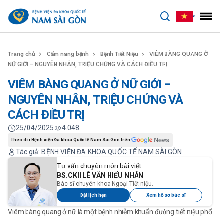
benhviennamsaigon.com
Trang chủ
Cẩm nang bệnh
Bệnh Tiết Niệu
VIÊM BÀNG QUANG Ở
NỮ GIỚI – NGUYÊN NHÂN, TRIỆU CHỨNG VÀ CÁCH ĐIỀU TRỊ
VIÊM BÀNG QUANG Ở NỮ GIỚI –
NGUYÊN NHÂN, TRIỆU CHỨNG VÀ
CÁCH ĐIỀU TRỊ
25/04/2025
4.048
Theo dõi Bệnh viện Đa khoa Quốc tế Nam Sài Gòn trên
Tác giả: BỆNH VIỆN ĐA KHOA QUỐC TẾ NAM SÀI GÒN
Tư vấn chuyên môn bài viết
BS.CKII LÊ VĂN HIẾU NHÂN
Bác sĩ chuyên khoa Ngoại Tiết niệu.
Đặt lịch hẹn
Xem hồ sơ bác sĩ
Viêm bàng quang ở nữ là một bệnh nhiễm khuẩn đường tiết niệu phổ