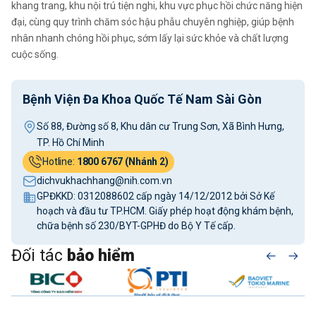
khang trang, khu nội trú tiện nghi, khu vực phục hồi chức năng hiện
đại, cùng quy trình chăm sóc hậu phẫu chuyên nghiệp, giúp bệnh
nhân nhanh chóng hồi phục, sớm lấy lại sức khỏe và chất lượng
cuộc sống.
Bệnh Viện Đa Khoa Quốc Tế Nam Sài Gòn
Số 88, Đường số 8, Khu dân cư Trung Sơn, Xã Bình Hưng,
TP. Hồ Chí Minh
Hotline:
1800 6767 (Nhánh 2)
dichvukhachhang@nih.com.vn
GPĐKKD: 0312088602 cấp ngày 14/12/2012 bởi Sở Kế
hoạch và đầu tư TP.HCM. Giấy phép hoạt động khám bệnh,
chữa bệnh số 230/BYT-GPHĐ do Bộ Y Tế cấp.
Đối tác
bảo hiểm