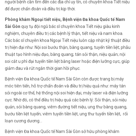
người bệnh cần tìm đến các địa chỉ uy tín, có chuyên khoa Tiết niệu
để được chẩn đoán và điều trị kịp thời.
Phòng khám Ngoại tiết niệu, Bệnh viện Đa khoa Quốc tế Nam
Sài Gòn
quy tụ đội ngũ bác sĩ chuyên khoa Tiết niệu giàu kinh
nghiệm, chuyên điều trị các bệnh lý thận, tiết niệu và nam khoa.
Các bác sĩ chuyên khoa Ngoại Tiết niệu luôn cập nhật kỹ thuật điều
trị hiện đại như: Nội soi bướu thận, bàng quang, tuyến tiền liệt; phẫu
thuật tạo hình niệu đạo, bàng quang; tán sỏi thận, niệu quản; nội
soi cắt u phì đại tuyến tiền liệt bằng laser hoặc điện lưỡng cực, giúp
giảm đau và rút ngắn thời gian hồi phục.
Bệnh viện Đa khoa Quốc tế Nam Sài Gòn còn được trang bị máy
móc tiên tiến, hỗ trợ chẩn đoán và điều trị hiệu quả như: máy tán
sỏi ngoài cơ thể, hệ thống nội soi hiện đại, máy laser và điện lưỡng
cực. Nhờ đó, có thể điều trị hiệu quả các bệnh lý: Sỏi thận, sỏi niệu
quản, sỏi bàng quang, viêm đường tiết niệu, ung thư bàng quang,
bướu tiền liệt tuyến; viêm tuyến tiền liệt, ung thư tuyến tiền liệt, rối
loạn cương dương…
Bệnh viện Đa khoa Quốc tế Nam Sài Gòn sở hữu phòng khám