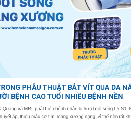
RONG PHẪU THUẬT BẮT VÍT QUA DA N
ỜI BỆNH CAO TUỔI NHIỀU BỆNH NỀN
-Quang và MRI, phát hiện bệnh nhân bị trượt đốt sống L5-S1. 
uyết áp, thiếu máu cơ tim, loãng xương nặng, vì thế nên rất kh