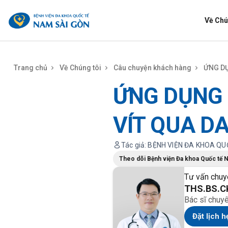
benhviennamsaigon.com
Về Chú
Trang chủ
Về Chúng tôi
Câu chuyện khách hàng
ỨNG DỤ
ỨNG DỤNG
VÍT QUA D
Tác giả: BỆNH VIỆN ĐA KHOA Q
Theo dõi Bệnh viện Đa khoa Quốc tế 
Tư vấn chuy
THS.BS.C
Bác sĩ chuy
Đặt lịch h