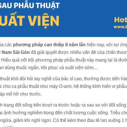
của các
phương pháp can thiệp ít xâm lấn
hiện nay, với sự ứn
ế Nam Sài Gòn
đã giải quyết được nhiều vấn đề của chấn thươn
 Hiệu quả nổi trội phương pháp phẫu thuật này mang lại là đườ
ian dùng thuốc ngắn, hồi phục và xuất viện sớm…
 thuật khó đòi hỏi tay nghề của bác sĩ cao, thường được tiến hà
xác cho ca phẫu thuật như máy O-arm, hệ thống kính hiển vi ph
áp mổ hở như trước.
nh trạng đốt sống trên trượt ra trước hoặc ra sau so với đốt số
lại ảnh hưởng nghiêm trọng đến chất lượng cuộc sống. Triệu ch
 ngửa, giảm khi nghỉ ngơi. Có thể kèm theo đau tê lan xuống 1 