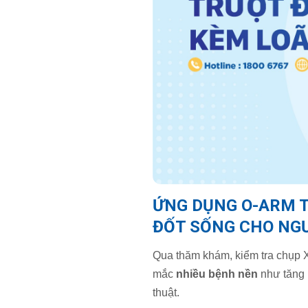
ỨNG DỤNG O-ARM T
ĐỐT SỐNG CHO NGƯ
Qua thăm khám, kiểm tra chụp X
mắc
nhiều bệnh nền
như tăng h
thuật.