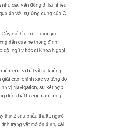
nhu cầu vận động đi lại nhiều
t qua da với sự ứng dụng của O-
ĩ Gây mê hồi sức tham gia.
ớng dẫn của hệ thống định
ủa đội ngũ y bác sĩ Khoa Ngoại
 mổ được vì bắt vít sẽ không
giải cao, chính xác và tăng độ
ịnh vị Navigation, sự kết hợp
ang đến chất lượng cao trong
ày thứ 2 sau phẫu thuật, người
 tình trạng vết mổ ổn định, cải