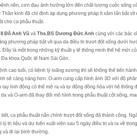
bệnh nền, cơn đau ảnh hưởng lớn đến chất lượng cuộc sống và 
i Thần kinh đã chỉ định áp dụng phương pháp ít xâm lấn bắt ví
ất cho ca phẫu thuật.
II Đỗ Anh Vũ
và
Ths.BS Dương Đức Anh
cùng với các bác s
g phương pháp bắt vít qua da điều trị trượt đốt sống dưới hư
.
Đây là một trong những kỹ thuật y tế thông minh thế hệ mới c
ện Đa khoa Quốc tế Nam Sài Gòn.
nh cao tuổi, có bệnh lý loãng xương thì sẽ không thể tiến hành
ệnh sẽ càng nặng hơn. O-arm cung cấp hình ảnh 3D với độ phân 
h tay linh động có thể mở ra và tự động đồng hóa với hệ thống đ
ua da và O-arm đã thay đổi mô hình trong phẫu thuật cột sống, m
 tiết, ca phẫu thuật nắn chỉnh trượt đốt sống đã thành công. Ng
lý trị liệu và dự kiến xuất viện sau 5 ngày điều trị và ra về trong
 và đi lại bình thường.