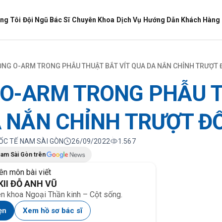
ng Tôi
Đội Ngũ Bác Sĩ
Chuyên Khoa
Dịch Vụ
Hướng Dẫn Khách Hàng
NG O-ARM TRONG PHẪU THUẬT BẮT VÍT QUA DA NẮN CHỈNH TRƯỢT
 O-ARM TRONG PHẪU 
A NẮN CHỈNH TRƯỢT Đ
UỐC TẾ NAM SÀI GÒN
26/09/2022
1.567
Nam Sài Gòn trên
ên môn bài viết
KII ĐỖ ANH VŨ
ên khoa Ngoại Thần kinh – Cột sống.
ẹn
Xem hồ sơ bác sĩ