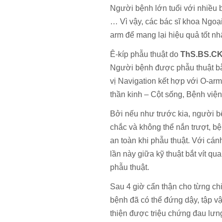
Người bệnh lớn tuổi với nhiều 
… Vì vậy, các bác sĩ khoa Ngoạ
arm để mang lại hiệu quả tốt nh
Ê-kíp phẫu thuật do
ThS.BS.CK
Người bệnh được phẫu thuật bằn
vị Navigation kết hợp với O-arm
thần kinh – Cột sống, Bệnh vi
Bởi nếu như trước kia, người bệ
chắc và không thể nắn trượt, b
an toàn khi phẫu thuật. Với cán
lần này giữa kỹ thuật bắt vít q
phẫu thuật.
Sau 4 giờ cẩn thận cho từng chi
bệnh đã có thể đứng dậy, tập vật 
thiện được triệu chứng đau lưng