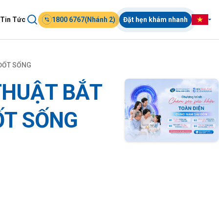
Tin Tức
1800 6767(Nhánh 2)
Đặt hẹn khám nhanh
 ĐỐT SỐNG
THUẬT BẮT
ỐT SỐNG