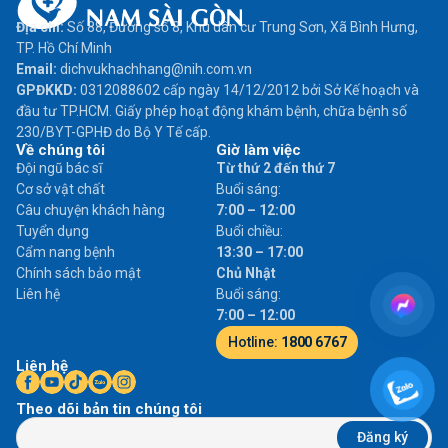
Địa chỉ:
Số 88, Đường số 8, Khu dân cư Trung Sơn, Xã Bình Hưng,
TP. Hồ Chí Minh
Email:
dichvukhachhang@nih.com.vn
GPĐKKD:
0312088602 cấp ngày 14/12/2012 bởi Sở Kế hoạch và
đầu tư TP.HCM. Giấy phép hoạt động khám bệnh, chữa bệnh số
230/BYT-GPHĐ do Bộ Y Tế cấp.
Về chúng tôi
Giờ làm việc
Đội ngũ bác sĩ
Từ thứ 2 đến thứ 7
Cơ sở vật chất
Buổi sáng:
Câu chuyện khách hàng
7:00 – 12:00
Tuyển dụng
Buổi chiều:
Cẩm nang bệnh
13:30 – 17:00
Chính sách bảo mật
Chủ Nhật
Liên hệ
Buổi sáng:
7:00 – 12:00
Hotline:
1800 6767
Liên hệ
Theo dõi bản tin chúng tôi
Đăng ký