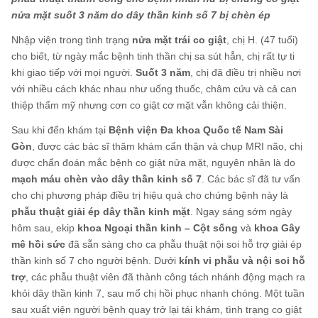
nửa mặt suốt 3 năm do dây thần kinh số 7 bị chèn ép
Nhập viện trong tình trạng
nửa mặt trái co giật
, chị H. (47 tuổi)
cho biết, từ ngày mắc bệnh tinh thần chị sa sút hẳn, chị rất tự ti
khi giao tiếp với mọi người.
Suốt 3 năm
, chị đã điều trị nhiều nơi
với nhiều cách khác nhau như uống thuốc, châm cứu và cả can
thiệp thẩm mỹ nhưng cơn co giật cơ mặt vẫn không cải thiện.
Sau khi đến khám tại
Bệnh viện Đa khoa Quốc tế Nam Sài
Gòn
, được các bác sĩ thăm khám cẩn thận và chụp MRI não, chị
được chẩn đoán mắc bệnh co giật nửa mặt, nguyên nhân là do
mạch máu chèn vào dây thần kinh số 7
. Các bác sĩ đã tư vấn
cho chị phương pháp điều trị hiệu quả cho chứng bệnh này là
phẫu thuật giải ép dây thần kinh mặt
. Ngay sáng sớm ngày
hôm sau, ekip
khoa Ngoại thần kinh – Cột sống
và
khoa Gây
mê hồi sức
đã sẵn sàng cho ca phẫu thuật nội soi hỗ trợ giải ép
thần kinh số 7 cho người bệnh. Dưới
kính vi phẫu và nội soi hỗ
trợ
, các phẫu thuật viên đã thành công tách nhánh động mạch ra
khỏi dây thần kinh 7, sau mổ chị hồi phục nhanh chóng. Một tuần
sau xuất viện người bệnh quay trở lại tái khám, tình trạng co giật