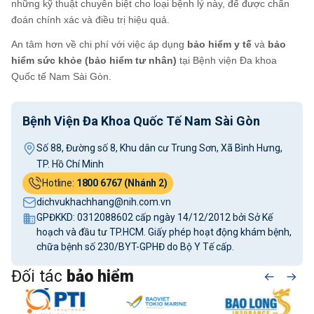
những kỹ thuật chuyên biệt cho loại bệnh lý này, để được chẩn
đoán chính xác và điều trị hiệu quả.
An tâm hơn về chi phí với việc áp dụng
bảo hiểm y tế
và
bảo
hiểm sức khỏe (bảo hiểm tư nhân)
tại Bệnh viện Đa khoa
Quốc tế Nam Sài Gòn.
Bệnh Viện Đa Khoa Quốc Tế Nam Sài Gòn
Số 88, Đường số 8, Khu dân cư Trung Sơn, Xã Bình Hưng,
TP. Hồ Chí Minh
Hotline:
1800 6767 (Nhánh 2)
dichvukhachhang@nih.com.vn
GPĐKKD: 0312088602 cấp ngày 14/12/2012 bởi Sở Kế
hoạch và đầu tư TP.HCM. Giấy phép hoạt động khám bệnh,
chữa bệnh số 230/BYT-GPHĐ do Bộ Y Tế cấp.
Đối tác
bảo hiểm