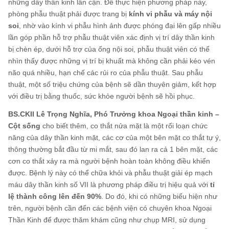
những dây thần kinh lân cận. Để thực hiện phương pháp này,
phòng phẫu thuật phải được trang bị
kính vi phẫu và máy nội
soi
, nhờ vào kính vi phẫu hình ảnh được phóng đại lên gấp nhiều
lần góp phần hỗ trợ phẫu thuật viên xác định vị trí dây thần kinh
bị chèn ép, dưới hỗ trợ của ống nội soi, phẫu thuật viên có thể
nhìn thấy được những vị trí bị khuất mà không cần phải kéo vén
não quá nhiều, hạn chế các rủi ro của phẫu thuật. Sau phẫu
thuật, một số triệu chứng của bệnh sẽ dần thuyên giảm, kết hợp
với điều trị bằng thuốc, sức khỏe người bệnh sẽ hồi phục.
BS.CKII Lê Trọng Nghĩa, Phó
Trưởng khoa Ngoại thần kinh –
Cột sống
cho biết thêm, co thắt nửa mặt là một rối loạn chức
năng của dây thần kinh mặt, các cơ của một bên mặt co thắt tự ý,
thông thường bắt đầu từ mi mắt, sau đó lan ra cả 1 bên mặt, các
cơn co thắt xảy ra mà người bệnh hoàn toàn không điều khiển
được. Bệnh lý này có thể chữa khỏi và phẫu thuật giải ép mạch
máu dây thần kinh số VII là phương pháp điều trị
hiệu quả với
tỉ
lệ thành công lên đến 90%
. Do đó, khi có những biểu hiện như
trên, người bệnh cần đến các bệnh viện có chuyên khoa Ngoại
Thần Kinh để được thăm khám cũng như chụp MRI, sử dụng