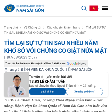
benhviennamsaigon.com
Trang chủ
Về Chúng tôi
Câu chuyện khách hàng
TÌM LẠI SỰ TỰ
TIN SAU NHIỀU NĂM KHỔ SỞ VỚI CHỨNG CO GIẬT NỬA MẶT
TÌM LẠI SỰ TỰ TIN SAU NHIỀU NĂM
KHỔ SỞ VỚI CHỨNG CO GIẬT NỬA MẶT
07/08/2023
377
Theo dõi Bệnh viện Đa khoa Quốc tế Nam Sài Gòn trên
Tác giả: BỆNH VIỆN ĐA KHOA QUỐC TẾ NAM SÀI GÒN
Tư vấn chuyên môn bài viết
TS.BS LÊ KHÂM TUÂN
Bác sĩ chuyên khoa Ngoại Thần kinh – Cột sống.
Đặt lịch hẹn
Xem hồ sơ bác sĩ
TS.BS.Lê Khâm Tuân, Trưởng khoa Ngoại thần kinh – Cột
sống, Bệnh viện Đa khoa Quốc tế Nam Sài Gòn cho biết vừa
phẫu thuật thành công cho bệnh nhân nữ bị chứng co giật