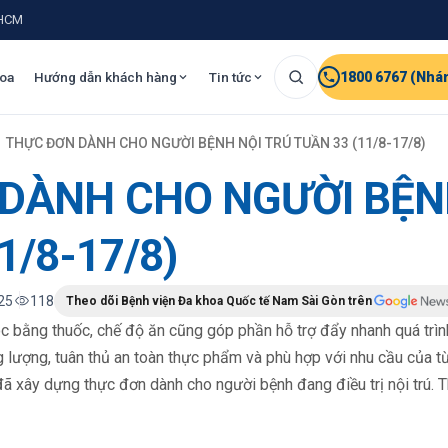
.HCM
oa
Hướng dẫn khách hàng
Tin tức
1800 6767 (Nhá
THỰC ĐƠN DÀNH CHO NGƯỜI BỆNH NỘI TRÚ TUẦN 33 (11/8-17/8)
DÀNH CHO NGƯỜI BỆN
1/8-17/8)
25
118
Theo dõi Bệnh viện Đa khoa Quốc tế Nam Sài Gòn trên
c bằng thuốc, chế độ ăn cũng góp phần hỗ trợ đẩy nhanh quá trìn
lượng, tuân thủ an toàn thực phẩm và phù hợp với nhu cầu của t
ã xây dựng thực đơn dành cho người bệnh đang điều trị nội trú.