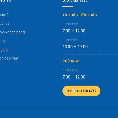
NG TÔI
GIỜ LÀM VIỆC
bác sĩ
TỪ THỨ 2 ĐẾN THỨ 7
t chất
Buổi sáng:
7:00 – 12:00
yện khách hàng
Buổi chiều:
ụng
13:30 – 17:00
g bệnh
ách bảo mật
CHỦ NHẬT
Buổi sáng:
7:00 – 12:00
Hotline: 1800 6767