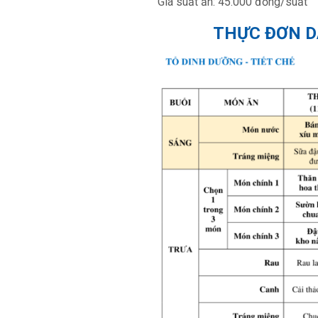
Giá suất ăn: 45.000 đồng/suất
THỰC ĐƠN DÀ