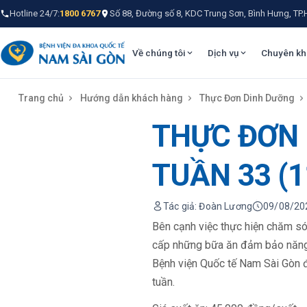
Hotline 24/7:
1800 6767
Số 88, Đường số 8, KDC Trung Sơn, Bình Hưng, TP
Về chúng tôi
Dịch vụ
Chuyên kh
Trang chủ
Hướng dẫn khách hàng
Thực Đơn Dinh Dưỡng
THỰC ĐƠN 
TUẦN 33 (1
Tác giả: Đoàn Lương
09/08/20
Bên cạnh việc thực hiện chăm só
cấp những bữa ăn đảm bảo năng 
Bệnh viện Quốc tế Nam Sài Gòn đ
tuần.