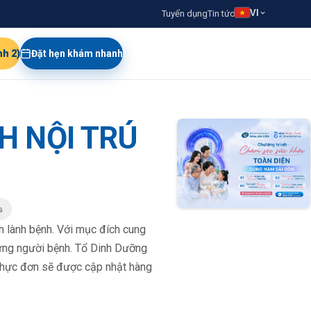
VI
Tuyển dụng
Tin tức
nh 2)
Đặt hẹn khám nhanh
H NỘI TRÚ
h lành bệnh. Với mục đích cung
ừng người bệnh. Tổ Dinh Dưỡng
 Thực đơn sẽ được cập nhật hàng