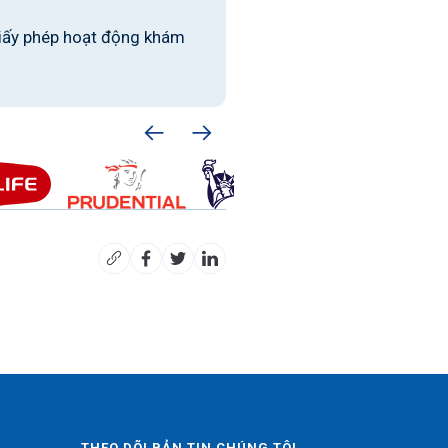
iấy phép hoạt động khám
THEO DÕI BẢN TIN CHÚNG TÔI