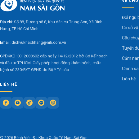
VỀ CHÚ
Đội ngũ 
Địa chỉ:
Số 88, Đường số 8, Khu dân cư Trung Sơn, Xã Bình
Cơ sở vậ
Hưng, TP. Hồ Chí Minh
Câu chu
Email:
dichvukhachhang@nih.com.vn
Tuyển d
GPĐKKD:
0312088602 cấp ngày 14/12/2012 bởi Sở Kế hoạch
Cẩm nan
và đầu tư TP.HCM. Giấy phép hoạt động khám bệnh, chữa
Chính s
bệnh số 230/BYT-GPHĐ do Bộ Y Tế cấp.
Liên hệ
LIÊN HỆ
© 2026 Bệnh Viện Đa Khoa Quốc Tế Nam Sài Gòn.