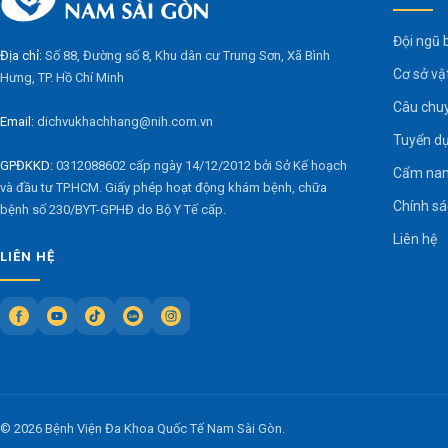
Đội ngũ 
Địa chỉ:
Số 88, Đường số 8, Khu dân cư Trung Sơn, Xã Bình
Cơ sở vậ
Hưng, TP. Hồ Chí Minh
Câu chu
Email:
dichvukhachhang@nih.com.vn
Tuyển d
GPĐKKD:
0312088602 cấp ngày 14/12/2012 bởi Sở Kế hoạch
Cẩm nan
và đầu tư TP.HCM. Giấy phép hoạt động khám bệnh, chữa
Chính s
bệnh số 230/BYT-GPHĐ do Bộ Y Tế cấp.
Liên hệ
LIÊN HỆ
© 2026 Bệnh Viện Đa Khoa Quốc Tế Nam Sài Gòn.