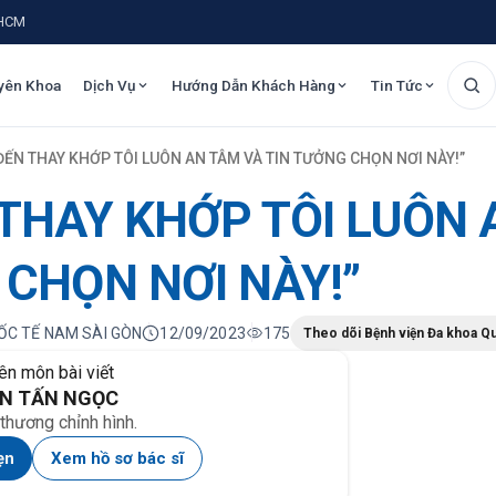
.HCM
yên Khoa
Dịch Vụ
Hướng Dẫn Khách Hàng
Tin Tức
ĐẾN THAY KHỚP TÔI LUÔN AN TÂM VÀ TIN TƯỞNG CHỌN NƠI NÀY!”
 THAY KHỚP TÔI LUÔN
 CHỌN NƠI NÀY!”
UỐC TẾ NAM SÀI GÒN
12/09/2023
175
Theo dõi Bệnh viện Đa khoa Q
ên môn bài viết
ƠN TẤN NGỌC
thương chỉnh hình.
ẹn
Xem hồ sơ bác sĩ