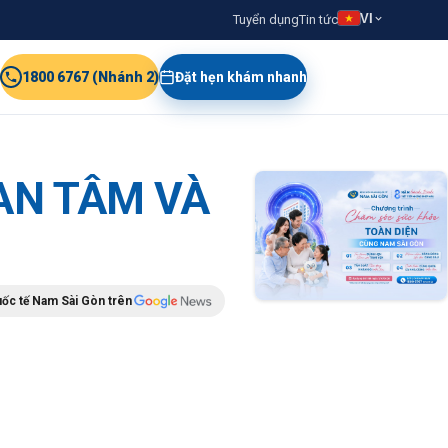
VI
Tuyển dụng
Tin tức
1800 6767 (Nhánh 2)
Đặt hẹn khám nhanh
 AN TÂM VÀ
uốc tế Nam Sài Gòn trên