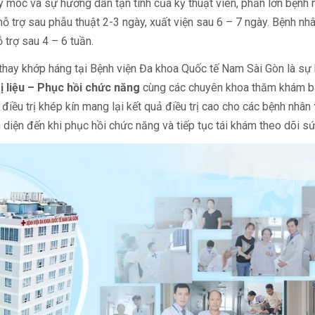
áy móc và sự hướng dẫn tận tình của kỹ thuật viên, phần lớn bệnh
hỗ trợ sau phẫu thuật 2-3 ngày, xuất viện sau 6 – 7 ngày. Bệnh nhân
trợ sau 4 – 6 tuần.
 thay khớp háng tại Bệnh viện Đa khoa Quốc tế Nam Sài Gòn là sự 
rị liệu – Phục hồi chức năng
cùng các chuyên khoa thăm khám ba
 điều trị khép kín mang lại kết quả điều trị cao cho các bệnh nhân
iện đến khi phục hồi chức năng và tiếp tục tái khám theo dõi sức