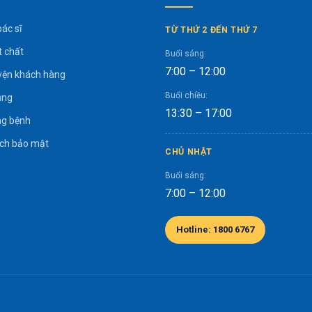
bác sĩ
TỪ THỨ 2 ĐẾN THỨ 7
t chất
Buổi sáng:
7:00 – 12:00
yện khách hàng
Buổi chiều:
ụng
13:30 – 17:00
g bệnh
ách bảo mật
CHỦ NHẬT
Buổi sáng:
7:00 – 12:00
Hotline: 1800 6767