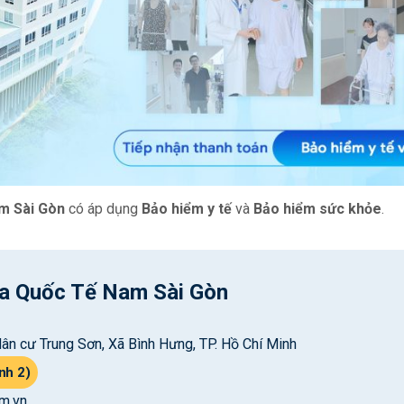
m Sài Gòn
có áp dụng
Bảo hiểm y tế
và
Bảo hiểm sức khỏe
.
a Quốc Tế Nam Sài Gòn
ân cư Trung Sơn, Xã Bình Hưng, TP. Hồ Chí Minh
nh 2)
m.vn