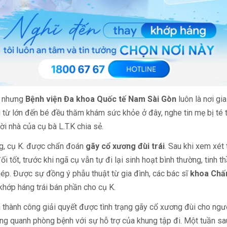
i, nhưng
Bệnh viện Đa khoa Quốc tế Nam Sài Gòn
luôn là nơi gi
 từ lớn đến bé đều thăm khám sức khỏe ở đây, nghe tin mẹ bị té 
i nhà của cụ bà L.T.K chia sẻ.
g, cụ K. được chẩn đoán
gãy cổ xương đùi trái
. Sau khi xem xét 
i tốt, trước khi ngã cụ vẫn tự đi lại sinh hoạt bình thường, tinh t
hép. Được sự đồng ý phẫu thuật từ gia đình, các bác sĩ
khoa Chấn
khớp háng trái bán phần cho cụ K.
ã thành công giải quyết được tình trạng gãy cổ xương đùi cho ngư
ung quanh phòng bệnh với sự hỗ trợ của khung tập đi. Một tuần sau