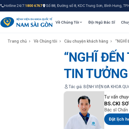
Hotline 24/7:
1800 6767
Số 88, Đường số 8, KDC Trung Sơn, Bình Hưng, TP
Về Chúng Tôi
Đội Ngũ Bác Sĩ
Chu
Trang chủ
Về Chúng tôi
Câu chuyện khách hàng
“NGHĨ 
“NGHĨ ĐẾN
TIN TƯỞNG
Tác giả: BỆNH VIỆN ĐA KHOA Q
Tư vấn chuy
BS.CKI S
Bác sĩ Chấn 
Đặt lịch h