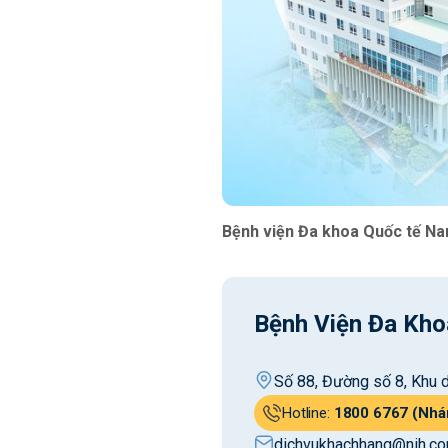
Bệnh viện Đa khoa Quốc tế Na
Bệnh Viện Đa Kho
Số 88, Đường số 8, Khu d
Hotline:
1800 6767 (Nhá
dichvukhachhang@nih.co