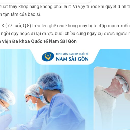
huật thay khớp háng không phải là ít. Vì vậy trước khi quyết định 
n tận tâm của bác sĩ.
L.T.K (77 tuổi, Q.8) trèo lên ghế cao không may bị té đập mạnh xu
hể ngồi dậy hoặc đi lại được, buổi chiều cùng ngày cụ được ngườ
h viện Đa khoa Quốc tế Nam Sài Gòn
.