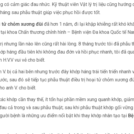
 có cảm giác đau nhức. Kỹ thuật viên Vật lý trị liệu cũng hướng dẫ
i tháng sau phẫu thuật giúp việc phục hồi được tốt.
i tử chỏm xương đùi
đã hơn 1 năm, đi lại khập khiễng rất khó khăn
tại khoa Chấn thương chỉnh hình – Bệnh viện Đa khoa Quốc tế Na
ị nhưng lần nào lên cũng rất hài lòng. 8 tháng trước tôi đã phẫu t
hớp háng đầu tiên khi không đau đớn và hồi phục nhanh, tôi đã quay
 H.V.V vui vẻ cho biết.
 V. bị cả hai bên nhưng trước đây khớp háng trái tiến triển nhanh 
ước, sau đó sẽ tiếp tục phẫu thuật điều trị hoại tử chỏm xương đù
ho anh V. cho biết.
xác khớp cần thay thế, ít tổn hại phần mềm xung quanh khớp, giảm
au cả trong và sau phẫu thuật; sau khi phẫu thuật khớp gối vững 
người bệnh là những ưu điểm nổi bật khi thay khớp nhân tạo tại
Bệ