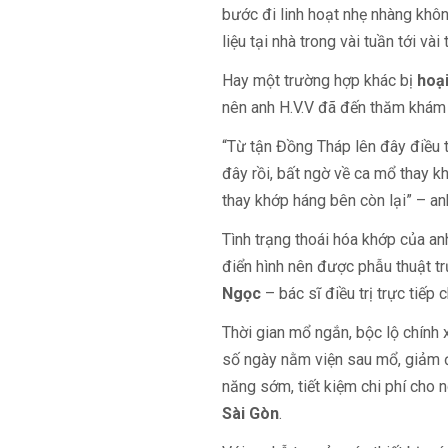
bước đi linh hoạt nhẹ nhàng không
liệu tại nhà trong vài tuần tới và
Hay một trường hợp khác bị
hoạ
nên anh H.V.V đã đến thăm khám 
“Từ tận Đồng Tháp lên đây điều tr
đây rồi, bất ngờ về ca mổ thay k
thay khớp háng bên còn lại” – anh
Tình trạng thoái hóa khớp của anh
điển hình nên được phẫu thuật tr
Ngọc
– bác sĩ điều trị trực tiếp c
Thời gian mổ ngắn, bộc lộ chính 
số ngày nằm viện sau mổ, giảm đ
năng sớm, tiết kiệm chi phí cho 
Sài Gòn
.