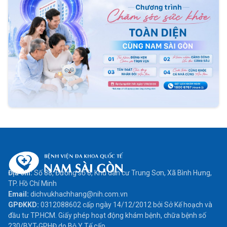
Địa chỉ:
Số 88, Đường số 8, Khu dân cư Trung Sơn, Xã Bình Hưng,
TP. Hồ Chí Minh
Email:
dichvukhachhang@nih.com.vn
GPĐKKD:
0312088602 cấp ngày 14/12/2012 bởi Sở Kế hoạch và
đầu tư TP.HCM. Giấy phép hoạt động khám bệnh, chữa bệnh số
230/BYT-GPHĐ do Bộ Y Tế cấp.