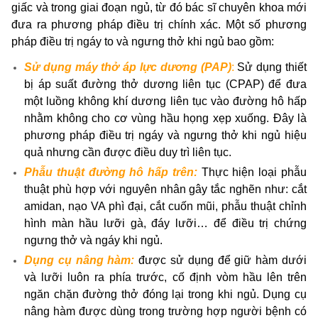
giấc và trong giai đoạn ngủ, từ đó bác sĩ chuyên khoa mới
đưa ra phương pháp điều trị chính xác. Một số phương
pháp điều trị ngáy to và ngưng thở khi ngủ bao gồm:
Sử dụng máy thở áp lực dương (PAP)
:
Sử dụng thiết
bị áp suất đường thở dương liên tục (CPAP) để đưa
một luồng không khí dương liên tục vào đường hô hấp
nhằm không cho cơ vùng hầu họng xẹp xuống. Đây là
phương pháp điều trị ngáy và ngưng thở khi ngủ hiệu
quả nhưng cần được điều duy trì liên tục.
Phẫu thuật đường hô hấp trên:
Thực hiện loại phẫu
thuật phù hợp với nguyên nhân gây tắc nghẽn như: cắt
amidan, nạo VA phì đại, cắt cuốn mũi, phẫu thuật chỉnh
hình màn hầu lưỡi gà, đáy lưỡi… để điều trị chứng
ngưng thở và ngáy khi ngủ.
Dụng cụ nâng hàm:
được sử dụng để giữ hàm dưới
và lưỡi luôn ra phía trước, cố định vòm hầu lên trên
ngăn chặn đường thở đóng lại trong khi ngủ. Dụng cụ
nâng hàm được dùng trong trường hợp người bệnh có