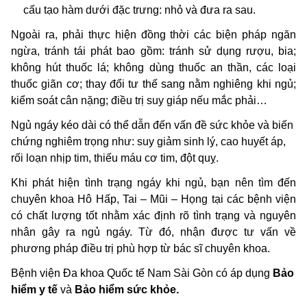
cấu tạo hàm dưới đặc trưng: nhỏ và đưa ra sau.
Ngoài ra, phải thực hiện đồng thời các biện pháp ngăn
ngừa, tránh tái phát bao gồm: tránh sử dụng rượu, bia;
không hút thuốc lá; không dùng thuốc an thần, các loại
thuốc giãn cơ; thay đổi tư thế sang nằm nghiêng khi ngủ;
kiểm soát cân nặng; điều trị suy giáp nếu mắc phải…
Ngủ ngáy kéo dài có thể dẫn đến vấn đề sức khỏe và biến
chứng nghiêm trọng như: suy giảm sinh lý, cao huyết áp,
rối loạn nhịp tim, thiếu máu cơ tim, đột quỵ.
Khi phát hiện tình trạng ngáy khi ngủ, bạn nên tìm đến
chuyên khoa Hô Hấp, Tai – Mũi – Họng tại các bệnh viện
có chất lượng tốt nhằm xác định rõ tình trạng và nguyên
nhân gây ra ngủ ngáy. Từ đó, nhận được tư vấn về
phương pháp điều trị phù hợp từ bác sĩ chuyên khoa.
Bệnh viện Đa khoa Quốc tế Nam Sài Gòn có áp dụng
Bảo
hiểm y tế
và
Bảo hiểm sức khỏe.