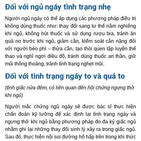
Đối với ngủ ngáy tình trạng nhẹ
Người ngủ ngáy có thể áp dụng các phương pháp điều trị
không dùng thuốc như: thay đổi sang tư thế nằm nghiêng
khi ngủ, không hút thuốc và sử dụng rượu bia, tránh ăn
quá no trước khi ngủ, giảm cân, kiểm soát cân nặng đối
với người béo phì – thừa cân, tạo thói quen tập luyện thể
thao và nghỉ ngơi điều độ, tránh dùng thuốc an thần, giữ
mũi thông thoáng, tránh tình trạng nghẹt mũi.
Đối với tình trạng ngáy to và quá to
(tỉnh giấc nửa đêm, có liên quan đến
hội
chứng ngưng thở
khi ngủ
)
Người mắc chứng ngủ ngáy sẽ được bác sĩ thực hiện
chẩn đoán kỹ lưỡng để xác định lại tình trạng ngáy và
ngưng thở khi ngủ bằng phương pháp đo đa ký giấc ngủ
nhằm ghi lại những thay đổi sinh lý xảy ra trong giấc ngủ.
Sau đó, thực hiện nội soi đường hô hấp trên trong khi thức