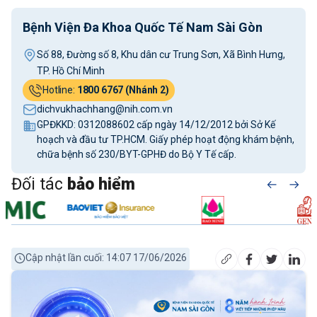
Bệnh Viện Đa Khoa Quốc Tế Nam Sài Gòn
Số 88, Đường số 8, Khu dân cư Trung Sơn, Xã Bình Hưng,
TP. Hồ Chí Minh
Hotline:
1800 6767 (Nhánh 2)
dichvukhachhang@nih.com.vn
GPĐKKD: 0312088602 cấp ngày 14/12/2012 bởi Sở Kế
hoạch và đầu tư TP.HCM. Giấy phép hoạt động khám bệnh,
chữa bệnh số 230/BYT-GPHĐ do Bộ Y Tế cấp.
Đối tác
bảo hiểm
Cập nhật lần cuối: 14:07 17/06/2026