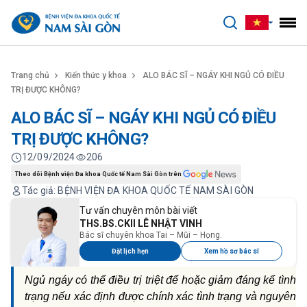
benhviennamsaigon.com
Trang chủ
Kiến thức y khoa
ALO BÁC SĨ – NGÁY KHI NGỦ CÓ ĐIỀU
TRỊ ĐƯỢC KHÔNG?
ALO BÁC SĨ – NGÁY KHI NGỦ CÓ ĐIỀU
TRỊ ĐƯỢC KHÔNG?
12/09/2024
206
Theo dõi Bệnh viện Đa khoa Quốc tế Nam Sài Gòn trên
Tác giả: BỆNH VIỆN ĐA KHOA QUỐC TẾ NAM SÀI GÒN
Tư vấn chuyên môn bài viết
THS.BS.CKII LÊ NHẬT VINH
Bác sĩ chuyên khoa Tai – Mũi – Họng.
Đặt lịch hẹn
Xem hồ sơ bác sĩ
Ngủ ngáy có thể điều trị triệt để hoặc giảm đáng kể tình
trạng nếu xác định được chính xác tình trạng và nguyên